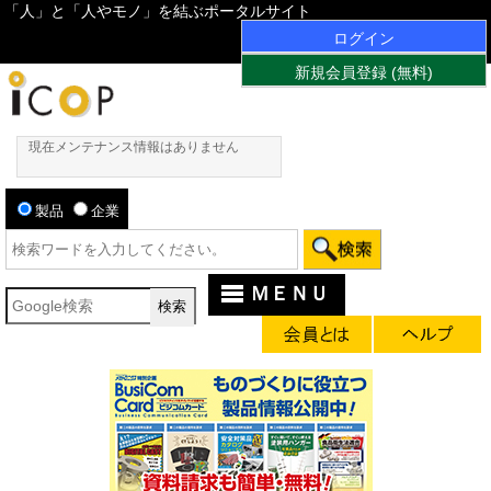
「人」と「人やモノ」を結ぶポータルサイト
ログイン
新規会員登録 (無料)
現在メンテナンス情報はありません
製品
企業
ＭＥＮＵ