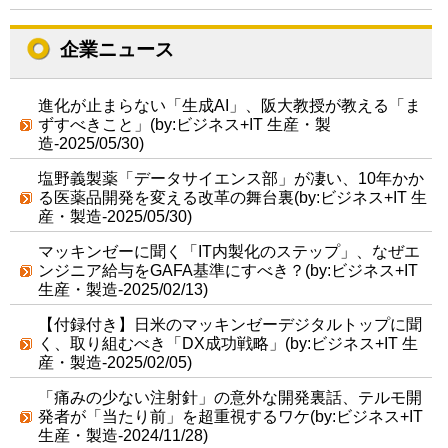
企業ニュース
進化が止まらない「生成AI」、阪大教授が教える「ま
ずすべきこと」(by:ビジネス+IT 生産・製
造-2025/05/30)
塩野義製薬「データサイエンス部」が凄い、10年かか
る医薬品開発を変える改革の舞台裏(by:ビジネス+IT 生
産・製造-2025/05/30)
マッキンゼーに聞く「IT内製化のステップ」、なぜエ
ンジニア給与をGAFA基準にすべき？(by:ビジネス+IT
生産・製造-2025/02/13)
【付録付き】日米のマッキンゼーデジタルトップに聞
く、取り組むべき「DX成功戦略」(by:ビジネス+IT 生
産・製造-2025/02/05)
「痛みの少ない注射針」の意外な開発裏話、テルモ開
発者が「当たり前」を超重視するワケ(by:ビジネス+IT
生産・製造-2024/11/28)