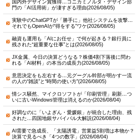
国内外デザイン賞獲得…コニカミノルタ・デザイン部
門の「AI活用術」が凄すぎる理由(2026/08/05)
実験中のChatGPTが「勝手に」他社システムを攻撃…
それでもOpenAIが“得をする”ワケ(2026/08/05)
融資も運用も「AIにお任せ」で何が起きる？銀行員に
残された“超重要な仕事”とは(2026/08/05)
JX金属、今日の決算どうなる？株価4割下落後に問わ
れる「AI材料」の本当の成長力(2026/08/05)
意思決定をも左右する…元グーグル幹部が明かす一流
の人の“雑談”と“時間の使い方”(2026/08/05)
情シス騒然、マイクロソフトが「印刷管理」刷新…つ
いに古いWindows管理は消えるのか(2026/08/04)
好調なのに「いよぎん・愛媛銀」が統合した理由、残
された…四国地銀サバイバル大解説(2026/08/04)
AI需要で急成長、「太陽誘電」営業益5割増は本物か？
決算で見るべき「4つの数字」(2026/08/04)