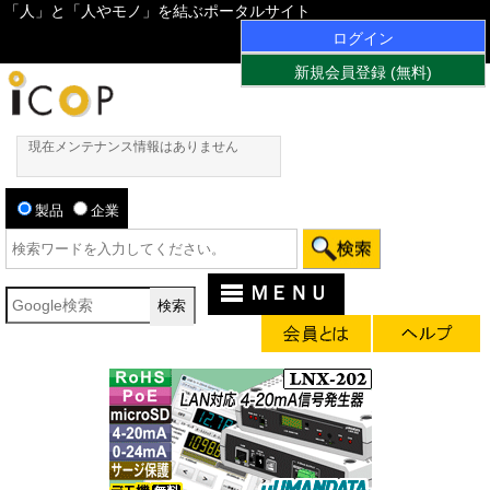
「人」と「人やモノ」を結ぶポータルサイト
ログイン
新規会員登録 (無料)
現在メンテナンス情報はありません
製品
企業
ＭＥＮＵ