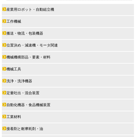
産業用ロボット・自動組立機
工作機械
搬送・物流・包装機器
位置決め・減速機・モータ関連
機械機構部品・要素・材料
機械工具
洗浄・洗浄機器
定量吐出・混合装置
自動化機器・食品機械装置
工業材料
接着剤と耐摩耗剤・油