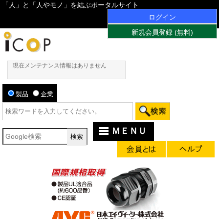
「人」と「人やモノ」を結ぶポータルサイト
ログイン
新規会員登録 (無料)
現在メンテナンス情報はありません
製品
企業
ＭＥＮＵ