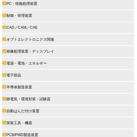
PC・情報処理装置
制御・管理装置
CAD／CAM／CAE
オプトエレクトロニクス関連
画像処理装置・ディスプレイ
電源・電池・エネルギー
電子部品
半導体製造装置
静電気・環境対策・試験器
自動はんだ付け装置
実装工具・機器
PCB/PWD製造装置