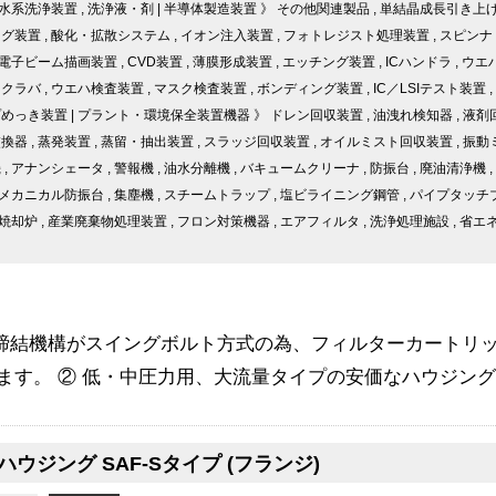
水系洗浄装置
,
洗浄液・剤
|
半導体製造装置
》
その他関連製品
,
単結晶成長引き上
ング装置
,
酸化・拡散システム
,
イオン注入装置
,
フォトレジスト処理装置
,
スピンナ
電子ビーム描画装置
,
CVD装置
,
薄膜形成装置
,
エッチング装置
,
ICハンドラ
,
ウエ
スクラバ
,
ウエハ検査装置
,
マスク検査装置
,
ボンディング装置
,
IC／LSIテスト装置
,
プめっき装置
|
プラント・環境保全装置機器
》
ドレン回収装置
,
油洩れ検知器
,
液剤
交換器
,
蒸発装置
,
蒸留・抽出装置
,
スラッジ回収装置
,
オイルミスト回収装置
,
振動
機
,
アナンシェータ
,
警報機
,
油水分離機
,
バキュームクリーナ
,
防振台
,
廃油清浄機
,
メカニカル防振台
,
集塵機
,
スチームトラップ
,
塩ビライニング鋼管
,
パイプタッチ
焼却炉
,
産業廃棄物処理装置
,
フロン対策機器
,
エアフィルタ
,
洗浄処理施設
,
省エ
タ締結機構がスイングボルト方式の為、フィルターカートリ
ます。 ② 低・中圧力用、大流量タイプの安価なハウジングです
ウジング SAF-Sタイプ (フランジ)