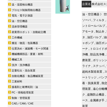
企業名
株式会社ス
温・湿度検出機器
プロセス制御用検出機器
油・空圧機器
》
空
電気・電子計測器
ソーバ
,
フィルタ
,
油・空圧機器
ントロールバルブ
流体管理機器
アモータ
,
制止弁
,
産業用ロボット・自動組立機
タ
,
油圧バルブ
,
油
工作機械
ャポンプ
,
油圧ポ
搬送・物流・包装機器
位置決め・減速機・モータ関連
ーナ
,
トロコイド
機械機構部品・要素・材料
浄機
,
部品洗浄機
,
機械工具
磨装置
,
ポリッシ
洗浄・洗浄機器
ライナ
,
ステッパ
,
定量吐出・混合装置
超純水製造装置
,
自動化機器・食品機械装置
ートリッジ
,
バン
工業材料
着・脱臭装置
,
熱
接着剤と耐摩耗剤・油
理装置
,
遠心分離
PC・情報処理装置
ク
,
盗難防止機器
,
制御・管理装置
ース
,
金属継ぎ手
,
CAD／CAM／CAE
装置