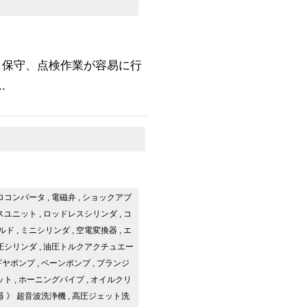
、保守、点検作業が容易に行
.
ロコンバータ
,
電磁弁
,
ショックアブ
スユニット
,
ロッドレスシリンダ
,
コ
ルド
,
ミニシリンダ
,
空電変換器
,
エ
圧シリンダ
,
油圧トルクアクチュエー
ギヤポンプ
,
ベーンポンプ
,
プランジ
ット
,
ホーニングパイプ
,
オイルクリ
器
》
超音波洗浄機
,
高圧ジェット洗