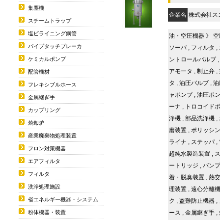
集塵機
企業名
株式会社ス
スチームトラップ
塩ビライニング鋼管
油・空圧機器
》
空
パイプタッチブレーカ
ソーバ
,
フィルタ
,
ントロールバルブ
ケミカルポンプ
アモータ
,
制止弁
,
配管機材
タ
,
油圧バルブ
,
油
フレキシブルホース
ャポンプ
,
油圧ポ
金属継ぎ手
ーナ
,
トロコイド
カップリング
浄機
,
部品洗浄機
,
焼却炉
磨装置
,
ポリッシ
産業廃棄物処理装置
ライナ
,
ステッパ
,
フロン対策機器
超純水製造装置
,
エアフィルタ
ートリッジ
,
バン
フィルタ
着・脱臭装置
,
熱
洗浄処理施設
理装置
,
遠心分離
省エネルギー機器・システム
ク
,
盗難防止機器
,
ース
,
金属継ぎ手
,
粉体機器・装置