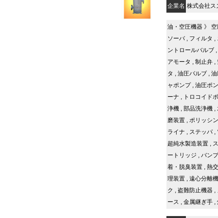
企業名
株式会社ス
油・空圧機器
》
空
ソーバ
,
フィルタ
,
ントロールバルブ
アモータ
,
制止弁
,
タ
,
油圧バルブ
,
油
ャポンプ
,
油圧ポ
ーナ
,
トロコイド
浄機
,
部品洗浄機
,
磨装置
,
ポリッシ
ライナ
,
ステッパ
,
超純水製造装置
,
ートリッジ
,
バン
着・脱臭装置
,
熱
理装置
,
遠心分離
ク
,
盗難防止機器
,
ース
,
金属継ぎ手
,