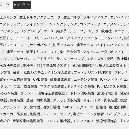
ズコウ
カテゴリー
圧シリンダ
,
空圧トルクアクチュエータ
,
空圧バルブ
,
フルイディスク
,
エアハイド
エアトラップ
,
ドライポンプ
,
インチングシリンダ
,
コンプレッサ
,
エアメンテナン
,
パッキン
,
シリンダパイプ
,
ホース
,
継ぎ手
,
チューブ
,
Oリング
,
吸着機
,
マニホー
空圧ドリルユニット
,
リリーフバルブ
,
ロータリアクチュエータ
,
モータバルブ
,
油
圧パワーユニット
,
サーボバルブ
,
油圧フィルタ
,
油圧ホース
,
ハイドロパンチャ
,
ンプ
,
油圧モータ
,
油圧ドリルユニット
,
集中潤滑装置
,
アキュムレータ
,
ポンプユニ
ポンプ
,
スプレーガン
,
エアドライヤ
,
サニタリーバルブ
,
エアノズル
|
洗浄・洗浄機
水系洗浄装置
,
洗浄液・剤
|
半導体製造装置
》
その他関連製品
,
単結晶成長引き上
ング装置
,
酸化・拡散システム
,
イオン注入装置
,
フォトレジスト処理装置
,
スピンナ
電子ビーム描画装置
,
CVD装置
,
薄膜形成装置
,
エッチング装置
,
ICハンドラ
,
ウエ
スクラバ
,
ウエハ検査装置
,
マスク検査装置
,
ボンディング装置
,
IC／LSIテスト装置
,
プめっき装置
|
プラント・環境保全装置機器
》
ドレン回収装置
,
油洩れ検知器
,
液剤
交換器
,
蒸発装置
,
蒸留・抽出装置
,
スラッジ回収装置
,
オイルミスト回収装置
,
振動
機
,
アナンシェータ
,
警報機
,
油水分離機
,
バキュームクリーナ
,
防振台
,
廃油清浄機
,
メカニカル防振台
,
集塵機
,
スチームトラップ
,
塩ビライニング鋼管
,
パイプタッチ
焼却炉
,
産業廃棄物処理装置
,
フロン対策機器
,
エアフィルタ
,
洗浄処理施設
,
省エ