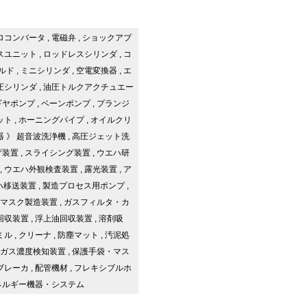
ロコンバータ
,
電磁弁
,
ショックアブ
スユニット
,
ロッドレスシリンダ
,
コ
ルド
,
ミニシリンダ
,
空電変換器
,
エ
圧シリンダ
,
油圧トルクアクチュエー
ギヤポンプ
,
ベーンポンプ
,
プランジ
ット
,
ホーニングパイプ
,
オイルクリ
器
》
超音波洗浄機
,
高圧ジェット洗
げ装置
,
スライシング装置
,
ウエハ研
,
ウエハ外観検査装置
,
露光装置
,
ア
ハ移送装置
,
製造プロセス用ポンプ
,
マスク製造装置
,
ガスフィルタ・カ
回収装置
,
浮上油回収装置
,
溶剤吸
ミル
,
クリーナ
,
防塵マット
,
汚泥処
ガス濃度検知装置
,
保護手袋・マス
ブレーカ
,
配管機材
,
フレキシブルホ
ネルギー機器・システム