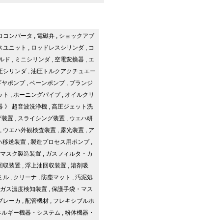
ロコンバータ
,
電磁弁
,
ショックアブ
スユニット
,
ロッドレスシリンダ
,
コ
ルド
,
ミニシリンダ
,
空電変換器
,
エ
圧シリンダ
,
油圧トルクアクチュエー
ギヤポンプ
,
ベーンポンプ
,
プランジ
ット
,
ホーニングパイプ
,
オイルクリ
器
》
超音波洗浄機
,
高圧ジェット洗
げ装置
,
スライシング装置
,
ウエハ研
,
ウエハ外観検査装置
,
露光装置
,
ア
ハ移送装置
,
製造プロセス用ポンプ
,
マスク製造装置
,
ガスフィルタ・カ
回収装置
,
浮上油回収装置
,
溶剤吸
ミル
,
クリーナ
,
防塵マット
,
汚泥処
ガス濃度検知装置
,
保護手袋・マス
ブレーカ
,
配管機材
,
フレキシブルホ
ネルギー機器・システム
,
粉体機器・