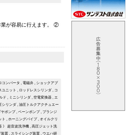
業が容易に行えます。 ②
ロコンバータ
,
電磁弁
,
ショックアブ
スユニット
,
ロッドレスシリンダ
,
コ
ルド
,
ミニシリンダ
,
空電変換器
,
エ
圧シリンダ
,
油圧トルクアクチュエー
ギヤポンプ
,
ベーンポンプ
,
プランジ
ット
,
ホーニングパイプ
,
オイルクリ
器
》
超音波洗浄機
,
高圧ジェット洗
げ装置
,
スライシング装置
,
ウエハ研