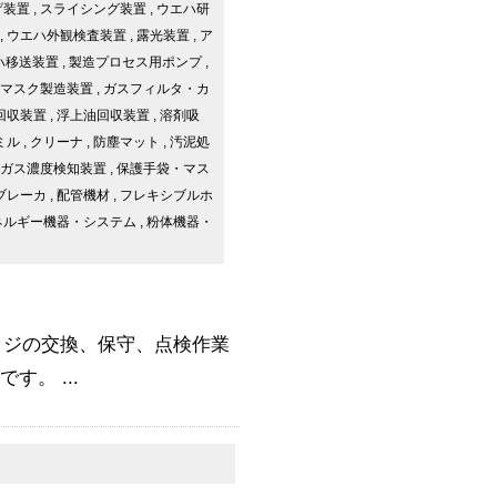
げ装置
,
スライシング装置
,
ウエハ研
,
ウエハ外観検査装置
,
露光装置
,
ア
ハ移送装置
,
製造プロセス用ポンプ
,
マスク製造装置
,
ガスフィルタ・カ
回収装置
,
浮上油回収装置
,
溶剤吸
ミル
,
クリーナ
,
防塵マット
,
汚泥処
ガス濃度検知装置
,
保護手袋・マス
ブレーカ
,
配管機材
,
フレキシブルホ
ネルギー機器・システム
,
粉体機器・
ッジの交換、保守、点検作業
。 ...