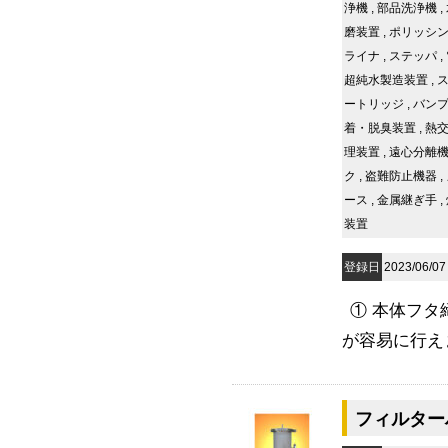
浄機
,
部品洗浄機
,
磨装置
,
ポリッシ
ライナ
,
ステッパ
,
超純水製造装置
,
ートリッジ
,
バン
着・脱臭装置
,
熱
理装置
,
遠心分離
ク
,
盗難防止機器
,
ース
,
金属継ぎ手
,
装置
登録日
2023/06/07
① 本体フ
が容易に行え
フィルターハ