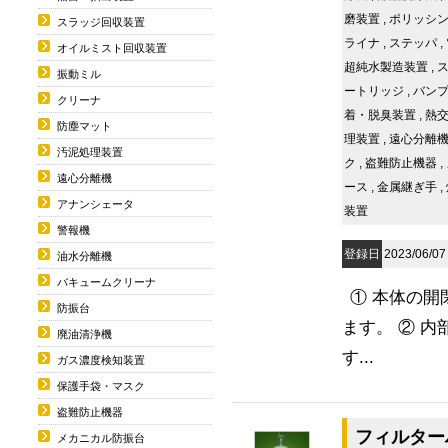
磨装置
,
ポリッシ
スラッジ回収装置
ライナ
,
ステッパ
,
オイルミスト回収装置
超純水製造装置
,
振動ミル
ートリッジ
,
バン
クリーナ
着・脱臭装置
,
熱
防塵マット
理装置
,
遠心分離
汚泥処理装置
ク
,
盗難防止機器
,
遠心分離機
ース
,
金属継ぎ手
,
アナンシェータ
装置
警報機
登録日
2023/06/07
油水分離機
バキュームクリーナ
① 本体の
防振台
ます。 ② 
廃油清浄機
す...
ガス濃度検知装置
保護手袋・マスク
盗難防止機器
フィルターハ
メカニカル防振台