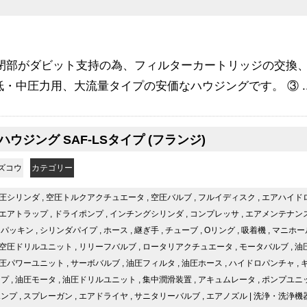
開閉部がダビット支持の為、フィルターカートリッジの交換
低・中圧力用、大流量タイプの安価なハウジングです。 ③ ..
ウジング SAF-LSタイプ (フランジ)
ズコウ
カテゴリー
圧シリンダ
,
空圧トルクアクチュエータ
,
空圧バルブ
,
フルイディスク
,
エアハイド
エアトラップ
,
ドライポンプ
,
インチングシリンダ
,
コンプレッサ
,
エアメンテナン
,
パッキン
,
シリンダパイプ
,
ホース
,
継ぎ手
,
チューブ
,
Oリング
,
吸着機
,
マニホー
空圧ドリルユニット
,
リリーフバルブ
,
ロータリアクチュエータ
,
モータバルブ
,
油
圧パワーユニット
,
サーボバルブ
,
油圧フィルタ
,
油圧ホース
,
ハイドロパンチャ
,
ンプ
,
油圧モータ
,
油圧ドリルユニット
,
集中潤滑装置
,
アキュムレータ
,
ポンプユニ
ポンプ
,
スプレーガン
,
エアドライヤ
,
サニタリーバルブ
,
エアノズル
|
洗浄・洗浄機