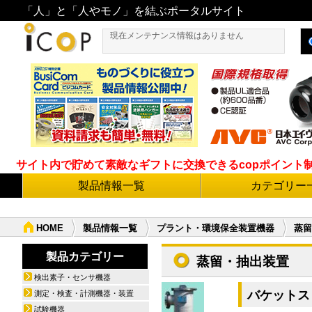
「人」と「人やモノ」を結ぶポータルサイト
現在メンテナンス情報はありません
サイト内で貯めて素敵なギフトに交換できるcopポイント制度導
製品情報一覧
カテゴリー
HOME
製品情報一覧
プラント・環境保全装置機器
蒸留
製品カテゴリー
蒸留・抽出装置
検出素子・センサ機器
バケットスト
測定・検査・計測機器・装置
試験機器