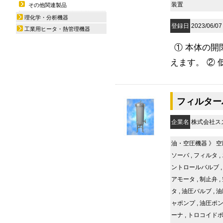
装置
その他関連製品
理化学・分析機器
登録日
2023/06/07
工業用ヒータ・熱管理機器
① 本体の
えます。 ② 
フィルターハ
企業名
株式会社ス
油・空圧機器
》
空
ソーバ
,
フィルタ
,
ントロールバルブ
アモータ
,
制止弁
,
タ
,
油圧バルブ
,
油
ャポンプ
,
油圧ポ
ーナ
,
トロコイド