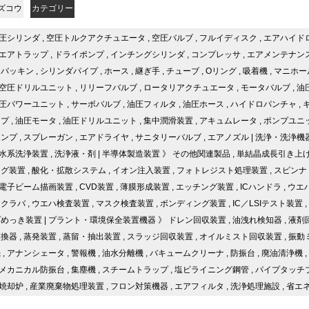
ズコウ
カテゴリー
圧シリンダ
,
空圧トルクアクチュエータ
,
空圧バルブ
,
フルイディスク
,
エアハイド
エアトラップ
,
ドライポンプ
,
インチングシリンダ
,
コンプレッサ
,
エアメンテナン
,
パッキン
,
シリンダパイプ
,
ホース
,
継ぎ手
,
チューブ
,
Oリング
,
吸着機
,
マニホー
空圧ドリルユニット
,
リリーフバルブ
,
ロータリアクチュエータ
,
モータバルブ
,
油
圧パワーユニット
,
サーボバルブ
,
油圧フィルタ
,
油圧ホース
,
ハイドロパンチャ
,
ンプ
,
油圧モータ
,
油圧ドリルユニット
,
集中潤滑装置
,
アキュムレータ
,
ポンプユニ
ポンプ
,
スプレーガン
,
エアドライヤ
,
サニタリーバルブ
,
エアノズル
|
洗浄・洗浄機
水系洗浄装置
,
洗浄液・剤
|
半導体製造装置
》
その他関連製品
,
単結晶成長引き上
ング装置
,
酸化・拡散システム
,
イオン注入装置
,
フォトレジスト処理装置
,
スピンナ
電子ビーム描画装置
,
CVD装置
,
薄膜形成装置
,
エッチング装置
,
ICハンドラ
,
ウエ
スクラバ
,
ウエハ検査装置
,
マスク検査装置
,
ボンディング装置
,
IC／LSIテスト装置
,
プめっき装置
|
プラント・環境保全装置機器
》
ドレン回収装置
,
油洩れ検知器
,
液剤
交換器
,
蒸発装置
,
蒸留・抽出装置
,
スラッジ回収装置
,
オイルミスト回収装置
,
振動
機
,
アナンシェータ
,
警報機
,
油水分離機
,
バキュームクリーナ
,
防振台
,
廃油清浄機
,
メカニカル防振台
,
集塵機
,
スチームトラップ
,
塩ビライニング鋼管
,
パイプタッチ
焼却炉
,
産業廃棄物処理装置
,
フロン対策機器
,
エアフィルタ
,
洗浄処理施設
,
省エ