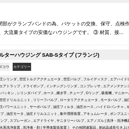
開閉部がクランプバンドの為、バケットの交換、保守、点検作
、大流量タイプの安価なハウジングです。 ③ 材質、接...
ターハウジング SAB-Sタイプ (フランジ)
ズコウ
カテゴリー
圧シリンダ
,
空圧トルクアクチュエータ
,
空圧バルブ
,
フルイディスク
,
エアハイド
エアトラップ
,
ドライポンプ
,
インチングシリンダ
,
コンプレッサ
,
エアメンテナン
,
パッキン
,
シリンダパイプ
,
ホース
,
継ぎ手
,
チューブ
,
Oリング
,
吸着機
,
マニホー
空圧ドリルユニット
,
リリーフバルブ
,
ロータリアクチュエータ
,
モータバルブ
,
油
圧パワーユニット
,
サーボバルブ
,
油圧フィルタ
,
油圧ホース
,
ハイドロパンチャ
,
ンプ
,
油圧モータ
,
油圧ドリルユニット
,
集中潤滑装置
,
アキュムレータ
,
ポンプユニ
ポンプ
,
スプレーガン
,
エアドライヤ
,
サニタリーバルブ
,
エアノズル
|
洗浄・洗浄機
水系洗浄装置
,
洗浄液・剤
|
半導体製造装置
》
その他関連製品
,
単結晶成長引き上