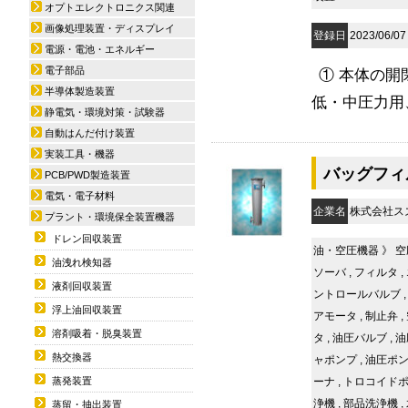
オプトエレクトロニクス関連
画像処理装置・ディスプレイ
登録日
2023/06/07
電源・電池・エネルギー
電子部品
① 本体の
半導体製造装置
低・中圧力用
静電気・環境対策・試験器
自動はんだ付け装置
実装工具・機器
バッグフィル
PCB/PWD製造装置
電気・電子材料
企業名
株式会社ス
プラント・環境保全装置機器
ドレン回収装置
油・空圧機器
》
空
油洩れ検知器
ソーバ
,
フィルタ
,
液剤回収装置
ントロールバルブ
浮上油回収装置
アモータ
,
制止弁
,
溶剤吸着・脱臭装置
タ
,
油圧バルブ
,
油
熱交換器
ャポンプ
,
油圧ポ
蒸発装置
ーナ
,
トロコイド
浄機
,
部品洗浄機
,
蒸留・抽出装置