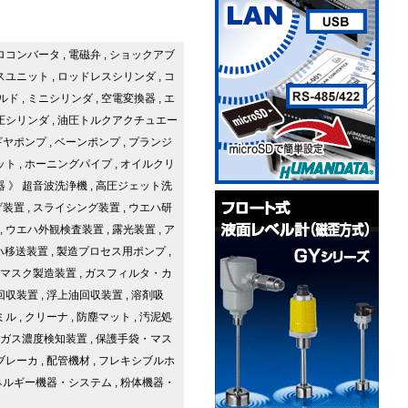
ロコンバータ
,
電磁弁
,
ショックアブ
スユニット
,
ロッドレスシリンダ
,
コ
ルド
,
ミニシリンダ
,
空電変換器
,
エ
圧シリンダ
,
油圧トルクアクチュエー
ギヤポンプ
,
ベーンポンプ
,
プランジ
ット
,
ホーニングパイプ
,
オイルクリ
器
》
超音波洗浄機
,
高圧ジェット洗
げ装置
,
スライシング装置
,
ウエハ研
,
ウエハ外観検査装置
,
露光装置
,
ア
ハ移送装置
,
製造プロセス用ポンプ
,
マスク製造装置
,
ガスフィルタ・カ
回収装置
,
浮上油回収装置
,
溶剤吸
ミル
,
クリーナ
,
防塵マット
,
汚泥処
ガス濃度検知装置
,
保護手袋・マス
ブレーカ
,
配管機材
,
フレキシブルホ
ネルギー機器・システム
,
粉体機器・