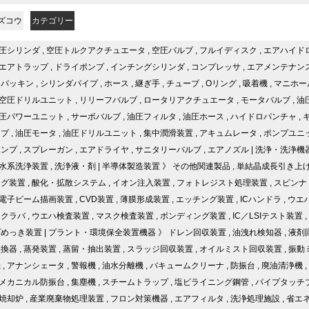
ズコウ
カテゴリー
圧シリンダ
,
空圧トルクアクチュエータ
,
空圧バルブ
,
フルイディスク
,
エアハイド
エアトラップ
,
ドライポンプ
,
インチングシリンダ
,
コンプレッサ
,
エアメンテナン
,
パッキン
,
シリンダパイプ
,
ホース
,
継ぎ手
,
チューブ
,
Oリング
,
吸着機
,
マニホー
空圧ドリルユニット
,
リリーフバルブ
,
ロータリアクチュエータ
,
モータバルブ
,
油
圧パワーユニット
,
サーボバルブ
,
油圧フィルタ
,
油圧ホース
,
ハイドロパンチャ
,
ンプ
,
油圧モータ
,
油圧ドリルユニット
,
集中潤滑装置
,
アキュムレータ
,
ポンプユニ
ポンプ
,
スプレーガン
,
エアドライヤ
,
サニタリーバルブ
,
エアノズル
|
洗浄・洗浄機
水系洗浄装置
,
洗浄液・剤
|
半導体製造装置
》
その他関連製品
,
単結晶成長引き上
ング装置
,
酸化・拡散システム
,
イオン注入装置
,
フォトレジスト処理装置
,
スピンナ
電子ビーム描画装置
,
CVD装置
,
薄膜形成装置
,
エッチング装置
,
ICハンドラ
,
ウエ
スクラバ
,
ウエハ検査装置
,
マスク検査装置
,
ボンディング装置
,
IC／LSIテスト装置
,
プめっき装置
|
プラント・環境保全装置機器
》
ドレン回収装置
,
油洩れ検知器
,
液剤
交換器
,
蒸発装置
,
蒸留・抽出装置
,
スラッジ回収装置
,
オイルミスト回収装置
,
振動
機
,
アナンシェータ
,
警報機
,
油水分離機
,
バキュームクリーナ
,
防振台
,
廃油清浄機
,
メカニカル防振台
,
集塵機
,
スチームトラップ
,
塩ビライニング鋼管
,
パイプタッチ
焼却炉
,
産業廃棄物処理装置
,
フロン対策機器
,
エアフィルタ
,
洗浄処理施設
,
省エ