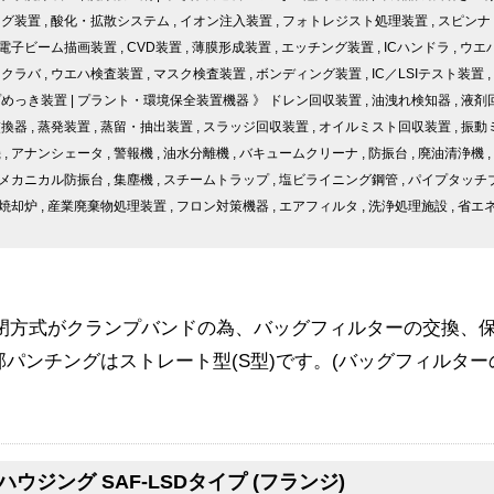
ング装置
,
酸化・拡散システム
,
イオン注入装置
,
フォトレジスト処理装置
,
スピンナ
電子ビーム描画装置
,
CVD装置
,
薄膜形成装置
,
エッチング装置
,
ICハンドラ
,
ウエ
スクラバ
,
ウエハ検査装置
,
マスク検査装置
,
ボンディング装置
,
IC／LSIテスト装置
,
プめっき装置
|
プラント・環境保全装置機器
》
ドレン回収装置
,
油洩れ検知器
,
液剤
交換器
,
蒸発装置
,
蒸留・抽出装置
,
スラッジ回収装置
,
オイルミスト回収装置
,
振動
機
,
アナンシェータ
,
警報機
,
油水分離機
,
バキュームクリーナ
,
防振台
,
廃油清浄機
,
メカニカル防振台
,
集塵機
,
スチームトラップ
,
塩ビライニング鋼管
,
パイプタッチ
焼却炉
,
産業廃棄物処理装置
,
フロン対策機器
,
エアフィルタ
,
洗浄処理施設
,
省エ
開閉方式がクランプバンドの為、バッグフィルターの交換、
内部パンチングはストレート型(S型)です。(バッグフィルタ
ウジング SAF-LSDタイプ (フランジ)