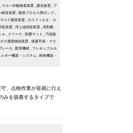
,
ウエハ外観検査装置
,
露光装置
,
ア
ハ移送装置
,
製造プロセス用ポンプ
,
マスク製造装置
,
ガスフィルタ・カ
回収装置
,
浮上油回収装置
,
溶剤吸
ミル
,
クリーナ
,
防塵マット
,
汚泥処
ガス濃度検知装置
,
保護手袋・マス
ブレーカ
,
配管機材
,
フレキシブルホ
ネルギー機器・システム
,
粉体機器・
保守、点検作業が容易に行え
ーのみを脱着するタイプで