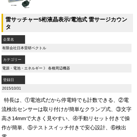
雷サッチャー5桁液晶表示/電池式 雷サージカウン
タ
企業名
有限会社日本雷研ベクトル
カテゴリー
電源・電池・エネルギー
》
各種周辺機器
登録日
2015/10/31
特長は、①電池式だから停電時でも計数できる、②電
流検出センサーは取り付けが簡単なクランプ式、③文字
高さ14mmで大きく見やすい、④手動リセット付きで操
作が簡単、⑤テストスイッチ付きで安心設計、⑥検出
電...