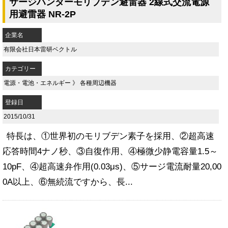
サージハンターモリブデン避雷器 2線式交流電源
用避雷器 NR-2P
企業名
有限会社日本雷研ベクトル
カテゴリー
電源・電池・エネルギー
》
各種周辺機器
登録日
2015/10/31
特長は、①世界初のモリブデン素子を採用、②超高速
応答時間4ナノ秒、③自復作用、④極微少静電容量1.5～
10pF、④超高速弁作用(0.03μs)、⑤サージ電流耐量20,00
0A以上、⑥無続流ですから、長...