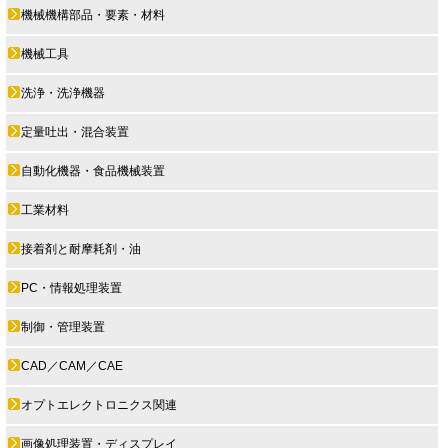
機械機構部品・要素・材料
機械工具
洗浄・洗浄機器
定量吐出・混合装置
自動化機器・食品機械装置
工業材料
接着剤と耐摩耗剤・油
PC・情報処理装置
制御・管理装置
CAD／CAM／CAE
オプトエレクトロニクス関連
画像処理装置・ディスプレイ