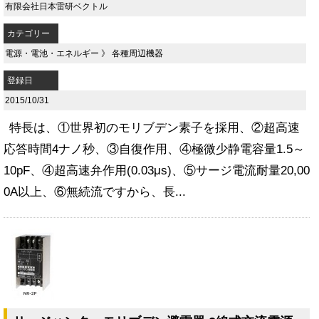
有限会社日本雷研ベクトル
カテゴリー
電源・電池・エネルギー
》
各種周辺機器
登録日
2015/10/31
特長は、①世界初のモリブデン素子を採用、②超高速
応答時間4ナノ秒、③自復作用、④極微少静電容量1.5～
10pF、④超高速弁作用(0.03μs)、⑤サージ電流耐量20,00
0A以上、⑥無続流ですから、長...