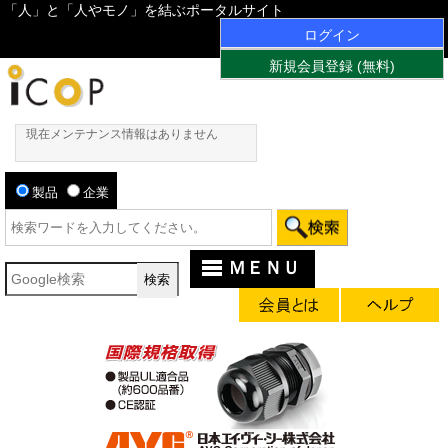
「人」と「人やモノ」を結ぶポータルサイト
ログイン
新規会員登録 (無料)
現在メンテナンス情報はありません
製品
企業
ＭＥＮＵ