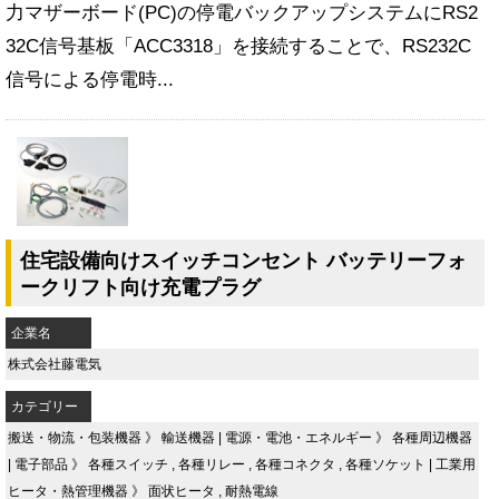
力マザーボード(PC)の停電バックアップシステムにRS2
32C信号基板「ACC3318」を接続することで、RS232C
信号による停電時...
住宅設備向けスイッチコンセント バッテリーフォ
ークリフト向け充電プラグ
企業名
株式会社藤電気
カテゴリー
搬送・物流・包装機器
》
輸送機器
|
電源・電池・エネルギー
》
各種周辺機器
|
電子部品
》
各種スイッチ
,
各種リレー
,
各種コネクタ
,
各種ソケット
|
工業用
ヒータ・熱管理機器
》
面状ヒータ
,
耐熱電線