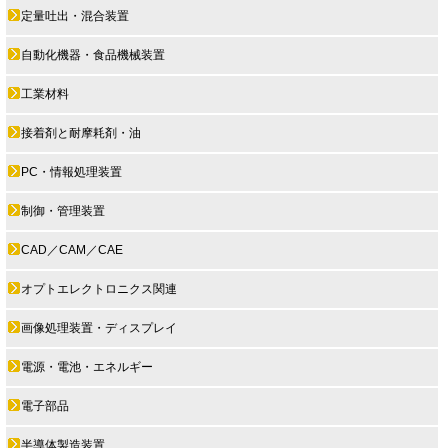
定量吐出・混合装置
自動化機器・食品機械装置
工業材料
接着剤と耐摩耗剤・油
PC・情報処理装置
制御・管理装置
CAD／CAM／CAE
オプトエレクトロニクス関連
画像処理装置・ディスプレイ
電源・電池・エネルギー
電子部品
半導体製造装置