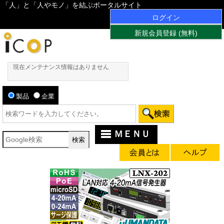
「人」と「人やモノ」を結ぶポータルサイト
ログイン
新規会員登録 (無料)
現在メンテナンス情報はありません
製品
企業
ＭＥＮＵ