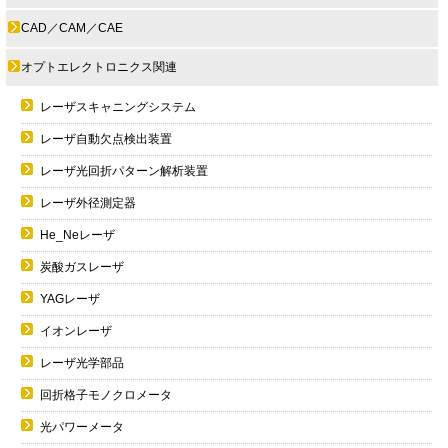
CAD／CAM／CAE
オプトエレクトロニクス関連
レーザスキャニングシステム
レーザ自動欠点検出装置
レーザ光回折パターン解析装置
レーザ外径測定器
He_Neレーザ
炭酸ガスレーザ
YAGレーザ
イオンレーザ
レーザ光学部品
回折格子モノクロメータ
光パワーメータ