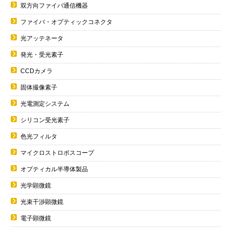
双方向ファイバ通信機器
ファイバ・オプティックコネクタ
光アッテネータ
発光・受光素子
CCDカメラ
固体撮像素子
光電測定システム
シリコン受光素子
色光フィルタ
マイクロストロボスコープ
オプティカル半導体製品
光学顕微鏡
光束干渉顕微鏡
電子顕微鏡