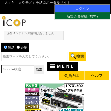
「人」と「人やモノ」を結ぶポータルサイト
ログイン
新規会員登録 (無料)
現在メンテナンス情報はありません
製品
企業
ＭＥＮＵ