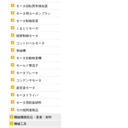
モータ回転異常検知器
モータ用カーボンブラシ
モータ制御装置
くまとりモータ
精密制御モータ
コントロールモータ
巻線機
モータ自動検査機
モールド整流子
モータブレーキ
コンデンサモータ
超音波モータ
モータドライバ
モータ用防振材料
その他関連製品
機械機構部品・要素・材料
機械工具