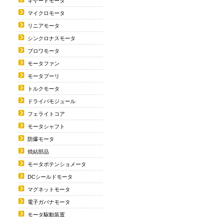
ギヤードモータ
マイクロモータ
リニアモータ
シンクロナスモータ
ブロワモータ
モータファン
モータプーリ
トルクモータ
ドライバモジュール
フェライトコア
モータシャフト
防爆モータ
焼結部品
モータポテンショメータ
DCシールドモータ
マグネットモータ
電子ガバナモータ
モータ駆動装置