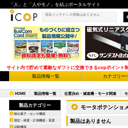
「人」と「人やモノ」を結ぶポータルサイト
現在メンテナンス情報はありません
サイト内で貯めて素敵なギフトに交換できるcopポイント制度導
製品情報一覧
カテゴリー
HOME
製品情報一覧
位置決め・減速機・モータ関連
モ
製品カテゴリー
モータポテンショ
検出素子・センサ機器
製品はありません
測定・検査・計測機器・装置
試験機器