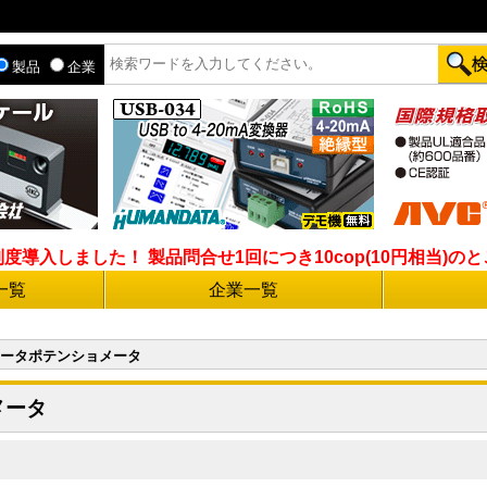
製品
企業
入しました！ 製品問合せ1回につき10cop(10円相当)のとこ
一覧
企業一覧
ータポテンショメータ
メータ