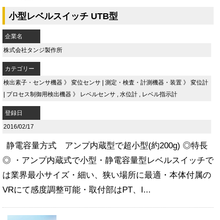
小型レベルスイッチ UTB型
企業名
株式会社タンジ製作所
カテゴリー
検出素子・センサ機器
》
変位センサ
|
測定・検査・計測機器・装置
》
変位計
|
プロセス制御用検出機器
》
レベルセンサ
,
水位計
,
レベル指示計
登録日
2016/02/17
静電容量方式 アンプ内蔵型で超小型(約200g) ◎特長
◎ ・アンプ内蔵式で小型・静電容量型レベルスイッチで
は業界最小サイズ・細い、狭い場所に最適・本体付属の
VRにて感度調整可能・取付部はPT、I...