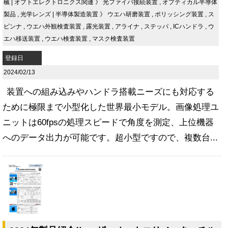
械
|
オプトエレクトロニクス関連
》
光ファイバ接続装置
,
オプティカル半導体
製品
,
光学レンズ
|
半導体製造装置
》
ウエハ研磨装置
,
ポリッシング装置
,
ス
ピンナ
,
ウエハ外観検査装置
,
露光装置
,
アライナ
,
ステッパ
,
ICハンドラ
,
ウ
エハ移送装置
,
ウエハ検査装置
,
マスク検査装置
登録日
2024/02/13
装置への組み込みやハンドラ搭載ニーズにも対応する
ために極限まで小型化した世界最小モデル。画像処理ユ
ニットは60fpsの処理スピードで角度を測定、上位機器
へのデータ出力が可能です。超小型ですので、複数台...