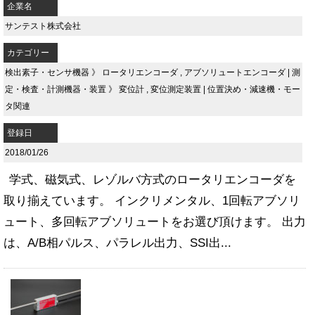
企業名
サンテスト株式会社
カテゴリー
検出素子・センサ機器
》
ロータリエンコーダ
,
アブソリュートエンコーダ
|
測
定・検査・計測機器・装置
》
変位計
,
変位測定装置
|
位置決め・減速機・モー
タ関連
登録日
2018/01/26
学式、磁気式、レゾルバ方式のロータリエンコーダを
取り揃えています。 インクリメンタル、1回転アブソリ
ュート、多回転アブソリュートをお選び頂けます。 出力
は、A/B相パルス、パラレル出力、SSI出...