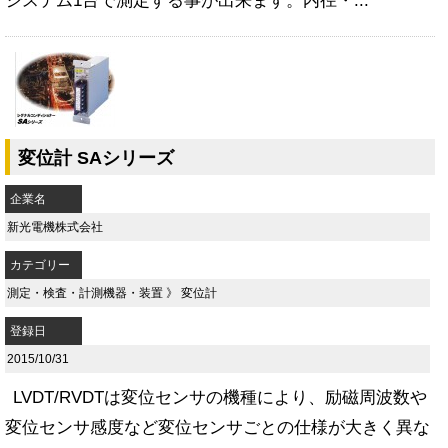
システム1台で測定する事が出来ます。内径・...
変位計 SAシリーズ
企業名
新光電機株式会社
カテゴリー
測定・検査・計測機器・装置
》
変位計
登録日
2015/10/31
LVDT/RVDTは変位センサの機種により、励磁周波数や
変位センサ感度など変位センサごとの仕様が大きく異な