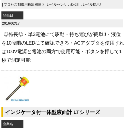
|
プロセス制御用検出機器
》
レベルセンサ
,
水位計
,
レベル指示計
登録日
2016/02/17
◎特長◎・単3電池にて駆動・持ち運びが簡単!!・液位
を10段階のLEDにて確認できる・ACアダプタを使用すれ
ば100V電源と電池の両方で使用可能・ボタンを押して1
秒で測定可能
インジケータ付一体型液面計 LTシリーズ
企業名