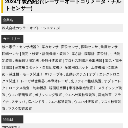
2024年製品紹介(レーザーオートコリメータ・チル
トセンサー)
企業名
株式会社カツラ・オプト・システムズ
カテゴリー
検出素子・センサ機器
》
厚みセンサ
,
変位センサ
,
振動センサ
,
角度センサ
,
回転センサ
|
測定・検査・計測機器・装置
》
厚さ計
,
膜厚計
,
変位計
,
寸法測
定装置
,
表面形状測定機
,
外観検査装置
|
プロセス制御用検出機器
|
電気・電子
計測器
|
産業用ロボット・自動組立機
》
産業用ロボット
|
工作機械
|
位置決
め・減速機・モータ関連
》
XYテーブル
,
直動システム
|
オプトエレクトロニ
クス関連
》
レーザ精密機器
,
半導体レーザ
,
光ファイバ接続装置
,
オプトエレ
クトロニクス検査・制御機器
,
端面研磨機
|
半導体製造装置
》
スライシング装
置
,
ウエハ研磨装置
,
ポリッシング装置
,
ウエハ外観検査装置
,
露光装置
,
アラ
イナ
,
ステッパ
,
ICハンドラ
,
ウエハ移送装置
,
ウエハ検査装置
,
マスク検査装
置
,
マスク製造装置
登録日
2024/02/13