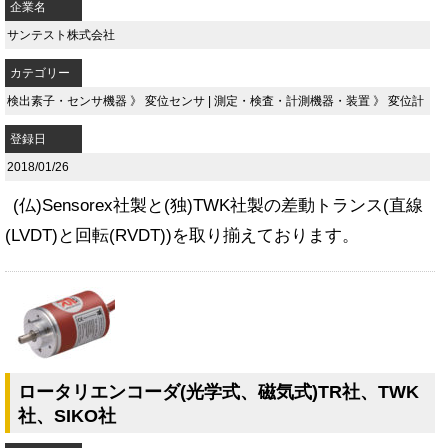
企業名
サンテスト株式会社
カテゴリー
検出素子・センサ機器
》
変位センサ
|
測定・検査・計測機器・装置
》
変位計
登録日
2018/01/26
(仏)Sensorex社製と(独)TWK社製の差動トランス(直線
(LVDT)と回転(RVDT))を取り揃えております。
ロータリエンコーダ(光学式、磁気式)TR社、TWK
社、SIKO社