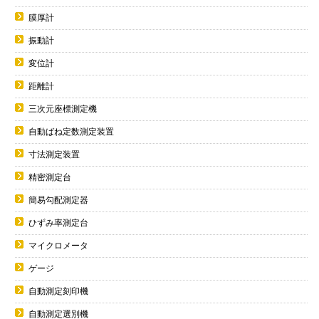
膜厚計
振動計
変位計
距離計
三次元座標測定機
自動ばね定数測定装置
寸法測定装置
精密測定台
簡易勾配測定器
ひずみ率測定台
マイクロメータ
ゲージ
自動測定刻印機
自動測定選別機