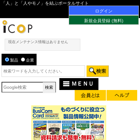
「人」と「人やモノ」を結ぶポータルサイト
ログイン
新規会員登録 (無料)
現在メンテナンス情報はありません
製品
企業
ＭＥＮＵ