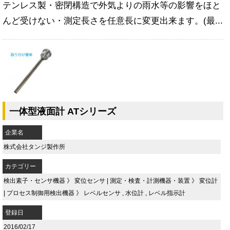
テンレス製・密閉構造で外気よりの雨水等の影響をほと
んど受けない・測定長さを任意長に変更出来ます。(最...
一体型液面計 ATシリーズ
企業名
株式会社タンジ製作所
カテゴリー
検出素子・センサ機器
》
変位センサ
|
測定・検査・計測機器・装置
》
変位計
|
プロセス制御用検出機器
》
レベルセンサ
,
水位計
,
レベル指示計
登録日
2016/02/17