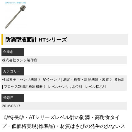
防滴型液面計 HTシリーズ
企業名
株式会社タンジ製作所
カテゴリー
検出素子・センサ機器
》
変位センサ
|
測定・検査・計測機器・装置
》
変位計
|
プロセス制御用検出機器
》
レベルセンサ
,
水位計
,
レベル指示計
登録日
2016/02/17
◎特長◎・ATシリーズレベル計の防滴・高耐食タイ
プ・低価格実現(標準品)・材質はさびの発生の少ないス