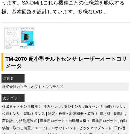
ります。SA-DMはこれら機種ごとの仕様差を吸収する
様、基本回路を設計しています。多様なLVD...
TM-2070 超小型チルトセンサ レーザーオートコリ
メータ
企業名
株式会社カツラ・オプト・システムズ
カテゴリー
検出素子・センサ機器
》
厚みセンサ
,
変位センサ
,
角度センサ
,
回転センサ
,
位置センサ 差動トランス
|
測定・検査・計測機器・装置
》
厚さ計
,
膜厚計
,
変位計
,
寸法測定装置
|
産業用ロボット・自動組立機
》
産業用ロボット
,
自動
供給・取出し装置／ユニット
,
ロボットハンド
,
ピックアップヘッド
|
工作機