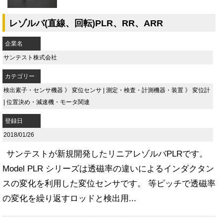
レゾルバ(直線、回転)PLR、RR、ARR
企業名
サンテスト株式会社
カテゴリー
検出素子・センサ機器
》
変位センサ
|
測定・検査・計測機器・装置
》
変位計
|
位置決め・減速機・モータ関連
登録日
2018/01/26
サンテストが新規開発したリニアレゾルバPLRです。
Model PLR シリーズは透磁率の違いによるインダクタン
スの変化を利用した変位センサです。 等ピッチで透磁率
の変化を繰り返すロッドと検出用...