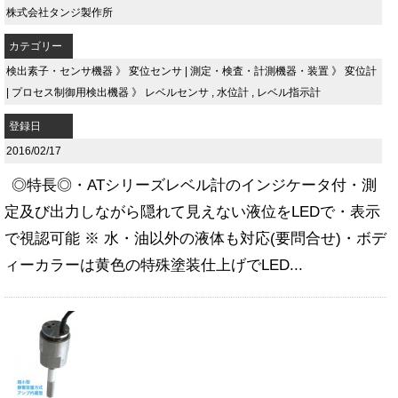
株式会社タンジ製作所
カテゴリー
検出素子・センサ機器
》
変位センサ
|
測定・検査・計測機器・装置
》
変位計
|
プロセス制御用検出機器
》
レベルセンサ
,
水位計
,
レベル指示計
登録日
2016/02/17
◎特長◎・ATシリーズレベル計のインジケータ付・測
定及び出力しながら隠れて見えない液位をLEDで・表示
で視認可能 ※ 水・油以外の液体も対応(要問合せ)・ボデ
ィーカラーは黄色の特殊塗装仕上げでLED...