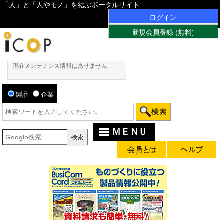
「人」と「人やモノ」を結ぶポータルサイト
ログイン
新規会員登録 (無料)
現在メンテナンス情報はありません
製品
企業
ＭＥＮＵ