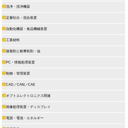
洗浄・洗浄機器
定量吐出・混合装置
自動化機器・食品機械装置
工業材料
接着剤と耐摩耗剤・油
PC・情報処理装置
制御・管理装置
CAD／CAM／CAE
オプトエレクトロニクス関連
画像処理装置・ディスプレイ
電源・電池・エネルギー