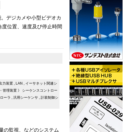
能。デジカメや小型ビデオカ
角度位置、速度及び停止時間
出力装置
,
LAN
,
イーサネット関連シ
・管理装置
》
シーケンスコントロー
ローラ
,
汎用シーケンサ
,
計装制御シ
産量の監視、などのシステム