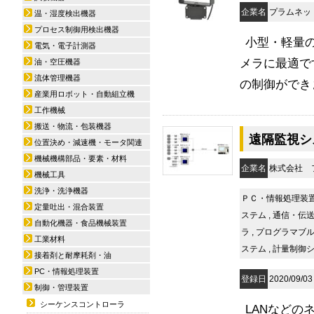
企業名
プラムネッ
温・湿度検出機器
プロセス制御用検出機器
小型・軽量の
電気・電子計測器
メラに最適で
油・空圧機器
流体管理機器
の制御ができま
産業用ロボット・自動組立機
工作機械
搬送・物流・包装機器
遠隔監視シ
位置決め・減速機・モータ関連
機械機構部品・要素・材料
企業名
株式会社 
機械工具
洗浄・洗浄機器
ＰＣ・情報処理装
定量吐出・混合装置
ステム
,
通信・伝
自動化機器・食品機械装置
ラ
,
プログラマブ
工業材料
ステム
,
計量制御
接着剤と耐摩耗剤・油
PC・情報処理装置
登録日
2020/09/03
制御・管理装置
シーケンスコントローラ
LANなど