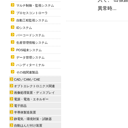
マルチ制御・監視システム
異常時...
プロセスコントローラ
自動工程監視システム
IDシステム
バーコードシステム
生産管理情報システム
POS端末システム
データ管理システム
ハンディターミナル
その他関連製品
CAD／CAM／CAE
オプトエレクトロニクス関連
画像処理装置・ディスプレイ
電源・電池・エネルギー
電子部品
半導体製造装置
静電気・環境対策・試験器
自動はんだ付け装置