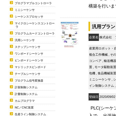
プログラマブルコントローラ
構築を行いま
ミニシーケンサ
シーケンスプロセッサ
マイクロシーケンスコントロー
汎用プラン
ラ
プログラムカードコントローラ
企業名
株式会社 
汎用シーケンサ
ステップシーケンサ
産業用ロボット・
ワンボードシーケンサ
複合工作機械
,
その
ピンボードシーケンサ
コンベア
,
輸送機
置
,
モータ駆動装
マトリックスピンボード
包機
,
食品機械装
テーブルシーケンサ
ミニシーケンサ
,
プログラム信号変換器
イン制御システム
計装制御システム
計量制御システム
登録日
2020/09/02
カムプログラマ
PLC(シー
NC／CNC装置
生産ライン制御システム
入で、 出張