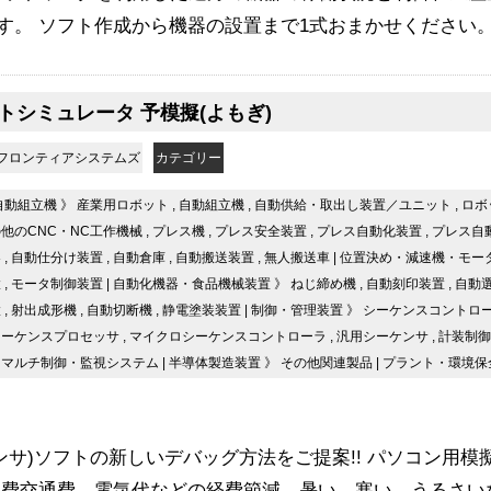
す。 ソフト作成から機器の設置まで1式おまかせください
トシミュレータ 予模擬(よもぎ)
フロンティアシステムズ
カテゴリー
自動組立機
》
産業用ロボット
,
自動組立機
,
自動供給・取出し装置／ユニット
,
ロボ
他のCNC・NC工作機械
,
プレス機
,
プレス安全装置
,
プレス自動化装置
,
プレス自
器
,
自動仕分け装置
,
自動倉庫
,
自動搬送装置
,
無人搬送車
|
位置決め・減速機・モー
置
,
モータ制御装置
|
自動化機器・食品機械装置
》
ねじ締め機
,
自動刻印装置
,
自動
置
,
射出成形機
,
自動切断機
,
静電塗装装置
|
制御・管理装置
》
シーケンスコントロ
シーケンスプロセッサ
,
マイクロシーケンスコントローラ
,
汎用シーケンサ
,
計装制御
,
マルチ制御・監視システム
|
半導体製造装置
》
その他関連製品
|
プラント・環境保
ケンサ)ソフトの新しいデバッグ方法をご提案!! パソコン用模
旅費交通費、電気代などの経費節減、暑い、寒い、うるさい