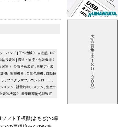
。
ットハンド
|
工作機械
》
自動盤
,
NC
動監視装置
|
搬送・物流・包装機器
》
タ関連
》
位置決め装置
,
自動定寸装
選別機
,
塗装機器
,
自動包装機
,
自動梱
ーラ
,
プログラマブルコントローラ
,
システム
,
計量制御システム
,
生産ラ
全装置機器
》
産業廃棄物処理装置
擬ソフト予模擬(よもぎ)の導
などの悪環境からの解放、