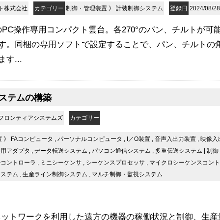
ト株式会社
カテゴリー
制御・管理装置
》
計装制御システム
登録日
2024/08/28
PC操作専用コンパクト雲台。各270°のパン、チルトが可
す。同梱の専用ソフトで設定することで、パン、チルトの
す...
ステムの構築
フロンティアシステムズ
カテゴリー
置
》
FAコンピュータ
,
パーソナルコンピュータ
,
I／O装置
,
音声入出力装置
,
映像入
送用アダプタ
,
データ転送システム
,
パソコン通信システム
,
多重伝送システム
|
制御
ルコントローラ
,
ミニシーケンサ
,
シーケンスプロセッサ
,
マイクロシーケンスコント
システム
,
生産ライン制御システム
,
マルチ制御・監視システム
のネットワークを利用した遠方の機器の稼働状況と制御、生