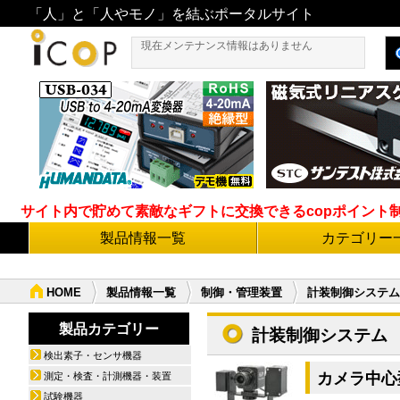
「人」と「人やモノ」を結ぶポータルサイト
現在メンテナンス情報はありません
サイト内で貯めて素敵なギフトに交換できるcopポイント制度導
製品情報一覧
カテゴリー
HOME
製品情報一覧
制御・管理装置
計装制御システム
製品カテゴリー
計装制御システム
検出素子・センサ機器
カメラ中心型
測定・検査・計測機器・装置
試験機器