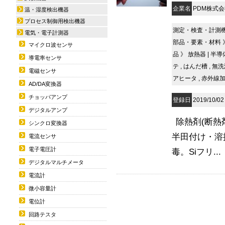
企業名
PDM株式
温・湿度検出機器
プロセス制御用検出機器
測定・検査・計測
電気・電子計測器
部品・要素・材料
マイクロ波センサ
品
》
放熱器
|
半導
導電率センサ
テ
,
はんだ槽
,
無洗
電磁センサ
アヒータ
,
赤外線
AD/DA変換器
チョッパアンプ
登録日
2019/10/02
デジタルアンプ
除熱剤(断熱
シンクロ変換器
半田付け・溶
電流センサ
電子電圧計
毒。Siフリ...
デジタルマルチメータ
電流計
微小容量計
電位計
回路テスタ