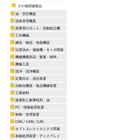
その他関連製品
油・空圧機器
流体管理機器
産業用ロボット・自動組立機
工作機械
搬送・物流・包装機器
位置決め・減速機・モータ関連
機械機構部品・要素・材料
機械工具
洗浄・洗浄機器
定量吐出・混合装置
自動化機器・食品機械装置
工業材料
接着剤と耐摩耗剤・油
PC・情報処理装置
制御・管理装置
CAD／CAM／CAE
オプトエレクトロニクス関連
画像処理装置・ディスプレイ