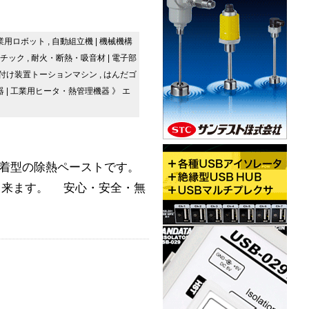
業用ロボット
,
自動組立機
|
機械機構
チック
,
耐火・断熱・吸音材
|
電子部
付け装置トーションマシン
,
はんだゴ
器
|
工業用ヒータ・熱管理機器
》
エ
貼着型の除熱ペーストです。
出来ます。 安心・安全・無