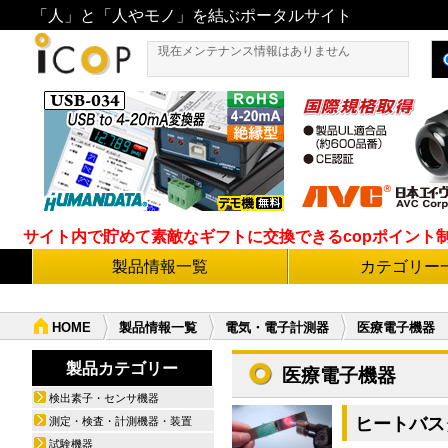
「人」と「人やモノ」を結ぶポータルサイト
現在メンテナンス情報はありません
サイト内で貯めて素敵なギフトに交換できるcopポイント制度導
製品情報一覧
カテゴリー
HOME
製品情報一覧
電気・電子計測器
医療電子機器
製品カテゴリー
医療電子機器
検出素子・センサ機器
ヒートバス
測定・検査・計測機器・装置
試験機器