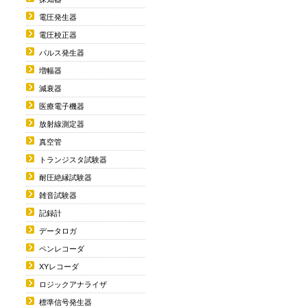
電圧発生器
電圧校正器
パルス発生器
増幅器
減衰器
医療電子機器
放射線測定器
真空管
トランジスタ試験器
耐圧絶縁試験器
雑音試験器
記録計
データロガ
ペンレコーダ
XYレコーダ
ロジックアナライザ
標準信号発生器