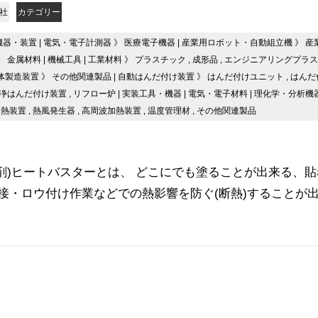
会社
カテゴリー
機器・装置
|
電気・電子計測器
》
医療電子機器
|
産業用ロボット・自動組立機
》
産
》
金属材料
|
機械工具
|
工業材料
》
プラスチック
,
成形品
,
エンジニアリングプラス
体製造装置
》
その他関連製品
|
自動はんだ付け装置
》
はんだ付けユニット
,
はんだ
浄はんだ付け装置
,
リフロー炉
|
実装工具・機器
|
電気・電子材料
|
理化学・分析機
加熱装置
,
熱風発生器
,
高周波加熱装置
,
温度管理材
,
その他関連製品
剤)ヒートバスターとは、 どこにでも塗ることが出来る、
接・ロウ付け作業などでの熱影響を防ぐ(断熱)することが