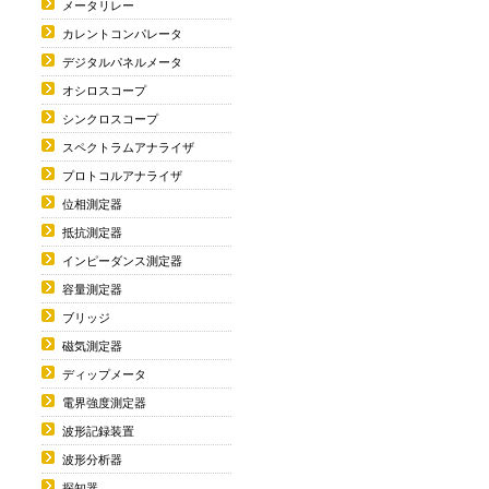
メータリレー
カレントコンパレータ
デジタルパネルメータ
オシロスコープ
シンクロスコープ
スペクトラムアナライザ
プロトコルアナライザ
位相測定器
抵抗測定器
インピーダンス測定器
容量測定器
ブリッジ
磁気測定器
ディップメータ
電界強度測定器
波形記録装置
波形分析器
探知器