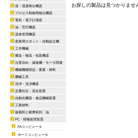
お探しの製品は見つかりませ
温・湿度検出機器
プロセス制御用検出機器
電気・電子計測器
油・空圧機器
流体管理機器
産業用ロボット・自動組立機
工作機械
搬送・物流・包装機器
位置決め・減速機・モータ関連
機械機構部品・要素・材料
機械工具
洗浄・洗浄機器
定量吐出・混合装置
自動化機器・食品機械装置
工業材料
接着剤と耐摩耗剤・油
PC・情報処理装置
FAコンピュータ
ボードコンピュータ