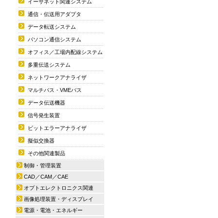
イーサネット関連システム
通信・伝送用アダプタ
データ転送システム
パソコン通信システム
オフィス／工場内配線システム
多重伝送システム
ネットワークアナライザ
マルチバス・VMEバス
データ伝送機器
信号発生装置
ビットエラーアナライザ
擬似交換器
その他関連製品
制御・管理装置
CAD／CAM／CAE
オプトエレクトロニクス関連
画像処理装置・ディスプレイ
電源・電池・エネルギー