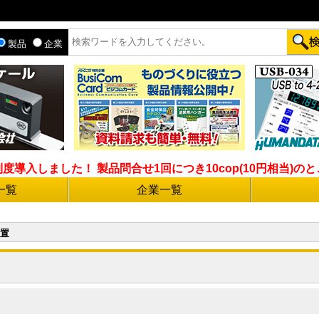
製品
企業
入しました！ 製品問合せ1回につき10cop(10円相当)のとこ
一覧
企業一覧
置