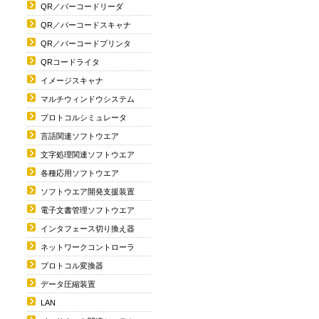
QR／バーコードリーダ
QR／バーコードスキャナ
QR／バーコードプリンタ
QRコードライタ
イメージスキャナ
マルチウィンドウシステム
プロトコルシミュレータ
言語関連ソフトウエア
文字処理関連ソフトウエア
各種応用ソフトウエア
ソフトウエア開発支援装置
電子文書管理ソフトウエア
インタフェース切り換え器
ネットワークコントローラ
プロトコル変換器
データ圧縮装置
LAN