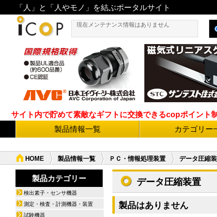
「人」と「人やモノ」を結ぶポータルサイト
現在メンテナンス情報はありません
サイト内で貯めて素敵なギフトに交換できるcopポイント制度導
製品情報一覧
カテゴリー
HOME
製品情報一覧
ＰＣ・情報処理装置
データ圧縮装
製品カテゴリー
データ圧縮装置
検出素子・センサ機器
製品はありません
測定・検査・計測機器・装置
試験機器