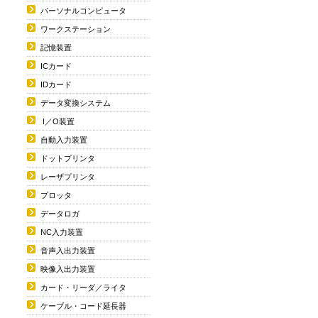
パーソナルコンピュータ
ワークステーション
記憶装置
ICカード
IDカード
データ変換システム
I／O装置
自動入力装置
ドットプリンタ
レーザプリンタ
プロッタ
データロガ
NC入力装置
音声入出力装置
映像入出力装置
カード・リーダ／ライタ
ケーブル・コード延長器