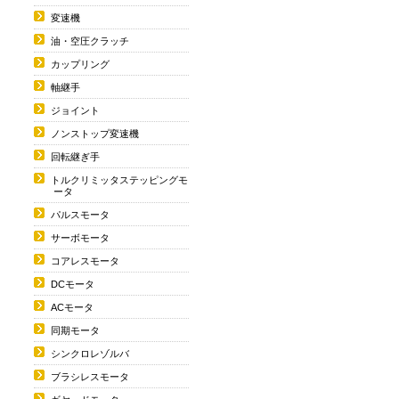
変速機
油・空圧クラッチ
カップリング
軸継手
ジョイント
ノンストップ変速機
回転継ぎ手
トルクリミッタステッピングモ
ータ
パルスモータ
サーボモータ
コアレスモータ
DCモータ
ACモータ
同期モータ
シンクロレゾルバ
ブラシレスモータ