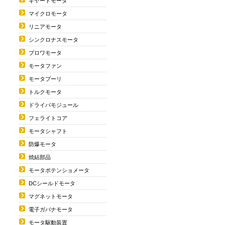
ギヤードモータ
マイクロモータ
リニアモータ
シンクロナスモータ
ブロワモータ
モータファン
モータプーリ
トルクモータ
ドライバモジュール
フェライトコア
モータシャフト
防爆モータ
焼結部品
モータポテンショメータ
DCシールドモータ
マグネットモータ
電子ガバナモータ
モータ駆動装置