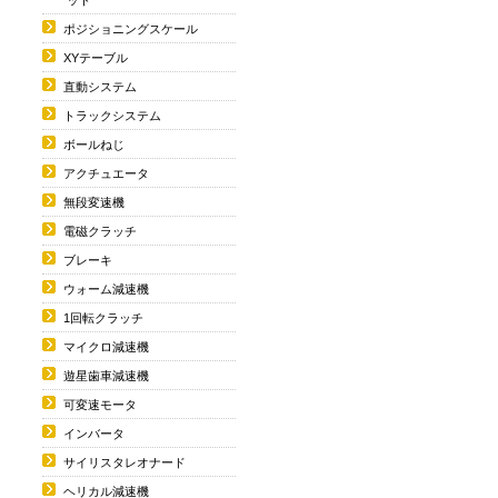
ポジショニングスケール
XYテーブル
直動システム
トラックシステム
ボールねじ
アクチュエータ
無段変速機
電磁クラッチ
ブレーキ
ウォーム減速機
1回転クラッチ
マイクロ減速機
遊星歯車減速機
可変速モータ
インバータ
サイリスタレオナード
ヘリカル減速機