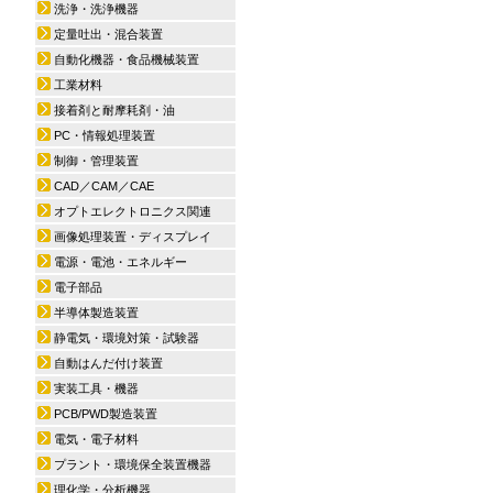
洗浄・洗浄機器
定量吐出・混合装置
自動化機器・食品機械装置
工業材料
接着剤と耐摩耗剤・油
PC・情報処理装置
制御・管理装置
CAD／CAM／CAE
オプトエレクトロニクス関連
画像処理装置・ディスプレイ
電源・電池・エネルギー
電子部品
半導体製造装置
静電気・環境対策・試験器
自動はんだ付け装置
実装工具・機器
PCB/PWD製造装置
電気・電子材料
プラント・環境保全装置機器
理化学・分析機器