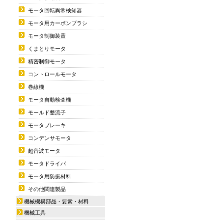
モータ回転異常検知器
モータ用カーボンブラシ
モータ制御装置
くまとりモータ
精密制御モータ
コントロールモータ
巻線機
モータ自動検査機
モールド整流子
モータブレーキ
コンデンサモータ
超音波モータ
モータドライバ
モータ用防振材料
その他関連製品
機械機構部品・要素・材料
機械工具