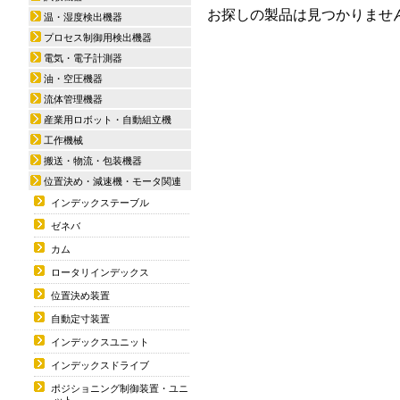
お探しの製品は見つかりませ
温・湿度検出機器
プロセス制御用検出機器
電気・電子計測器
油・空圧機器
流体管理機器
産業用ロボット・自動組立機
工作機械
搬送・物流・包装機器
位置決め・減速機・モータ関連
インデックステーブル
ゼネバ
カム
ロータリインデックス
位置決め装置
自動定寸装置
インデックスユニット
インデックスドライブ
ポジショニング制御装置・ユニ
ット