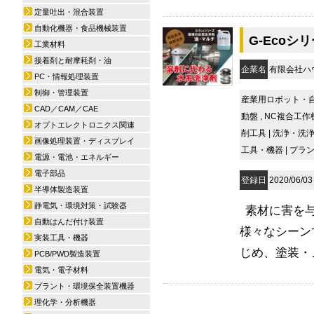
定量吐出・混合装置
自動化機器・食品機械装置
G-Eco
工業材料
接着剤と耐摩耗剤・油
企業名
有限会社ハ
PC・情報処理装置
制御・管理装置
産業用ロボット・
CAD／CAM／CAE
動盤
,
NC複合工作
オプトエレクトロニクス関連
削工具
|
洗浄・洗
画像処理装置・ディスプレイ
工具・機器
|
プラ
電源・電池・エネルギー
電子部品
登録日
2020/06/03
半導体製造装置
静電気・環境対策・試験器
素材に害を
自動はんだ付け装置
様々なシーン
実装工具・機器
じめ、塗装・メ
PCB/PWD製造装置
電気・電子材料
プラント・環境保全装置機器
理化学・分析機器