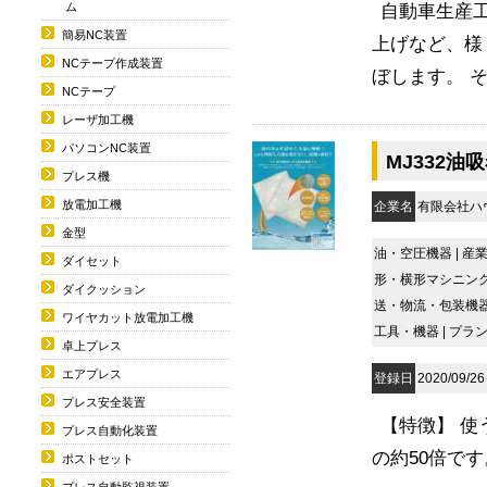
ム
自動車生産
簡易NC装置
上げなど、様
NCテープ作成装置
ぼします。 その
NCテープ
レーザ加工機
パソコンNC装置
MJ332
プレス機
放電加工機
企業名
有限会社ハ
金型
油・空圧機器
|
産
ダイセット
形・横形マシニン
ダイクッション
送・物流・包装機
ワイヤカット放電加工機
工具・機器
|
プラ
卓上プレス
エアプレス
登録日
2020/09/26
プレス安全装置
【特徴】 使
プレス自動化装置
の約50倍で
ポストセット
プレス自動監視装置