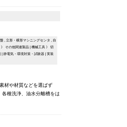
削盤
,
立形・横形マシニングセンタ
,
自
》
その他関連製品
|
機械工具
》
切
剤
|
静電気・環境対策・試験器
|
実装
、素材や材質などを選ばず
、各種洗浄、油水分離槽をは