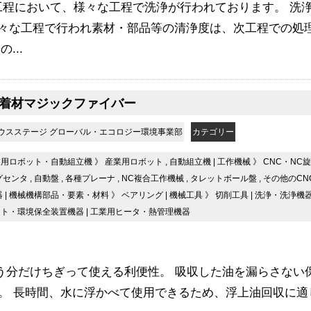
工程において、様々な工程で洗浄が行われております。 洗
々な工程で行われ素材・部品等の清浄度は、次工程での処
...
油吸着材マジックファイバー
ウスステージ グローバル・エコロジー環境事業部
カテゴリー
業用ロボット・自動組立機
》
産業用ロボット
,
自動組立機
|
工作機械
》
CNC・NC
グセンタ
,
自動盤
,
各種プレーナ
,
NC複合工作機械
,
タレットボール盤
,
その他のCN
器
|
機械機構部品・要素・材料
》
ベアリング
|
機械工具
》
切削工具
|
洗浄・洗浄機
ント・環境保全装置機器
|
工業用ヒータ・熱管理機器
う分だけちぎって使える利便性。 吸収した油を漏らさない
す。 長時間、水に浮かべて使用できるため、浮上油回収に適して