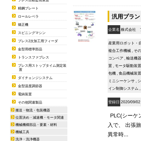
精鋼プレート
汎用プラン
ロールレベラ
矯正機
企業名
株式会社 
スピニングマシン
プレス2次加工用フィーダ
産業用ロボット・
金型用標準部品
複合工作機械
,
その
トランスファプレス
コンベア
,
輸送機
置
,
モータ駆動装
プレス用ストップタイム測定装
置
包機
,
食品機械装
ダイチェンジシステム
ミニシーケンサ
,
金型温度調節器
イン制御システム
電鋳装置
登録日
2020/09/02
その他関連製品
搬送・物流・包装機器
PLC(シー
位置決め・減速機・モータ関連
入で、 出張
機械機構部品・要素・材料
機械工具
異常時...
洗浄・洗浄機器