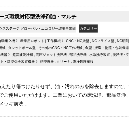
シリーズ環境対応型洗浄剤油・マルチ
ウスステージ グローバル・エコロジー環境事業部
カテゴリー
自動組立機
》
産業用ロボット
|
工作機械
》
CNC・NC旋盤
,
NCフライス盤
,
NC研
機械
,
タレットボール盤
,
その他のCNC・NC工作機械
,
金型
|
搬送・物流・包装機器
浄機器
》
超音波洗浄機
,
高圧ジェット洗浄機
,
部品洗浄機
,
水系洗浄装置
,
洗浄液・
ント・環境保全装置機器
》
熱交換器
,
クリーナ
,
洗浄処理施設
与えたり​傷つけたりせず、油・汚れのみを除去しますので
でご使用いただけます。工業においての床洗浄、部品洗浄
ッキ前洗...