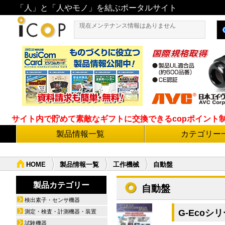
「人」と「人やモノ」を結ぶポータルサイト
現在メンテナンス情報はありません
サイト内で貯めて素敵なギフトに交換できるcopポイント制度導
製品情報一覧
カテゴリー
HOME
製品情報一覧
工作機械
自動盤
製品カテゴリー
自動盤
検出素子・センサ機器
G-Eco
測定・検査・計測機器・装置
試験機器