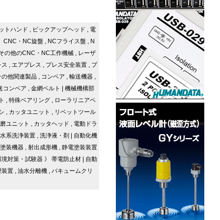
ットハンド
,
ピックアップヘッド
,
電
》
CNC・NC旋盤
,
NCフライス盤
,
N
その他のCNC・NC工作機械
,
レーザ
レス
,
エアプレス
,
プレス安全装置
,
プ
その他関連製品
,
コンベア
,
輸送機器
,
送コンベア
,
金網ベルト
|
機械機構部
ト
,
特殊ベアリング
,
ローラリニアベ
シ
,
カッタユニット
,
リベットツール
磨ユニット
,
カッタヘッド
,
電動ドラ
水系洗浄装置
,
洗浄液・剤
|
自動化機
塗装機器
,
射出成形機
,
静電塗装装置
環境対策・試験器
》
帯電防止材
|
自動
理装置
,
油水分離機
,
バキュームクリ