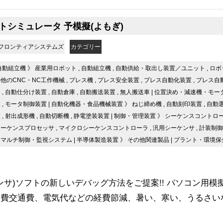
トシミュレータ 予模擬(よもぎ)
フロンティアシステムズ
カテゴリー
自動組立機
》
産業用ロボット
,
自動組立機
,
自動供給・取出し装置／ユニット
,
ロボ
他のCNC・NC工作機械
,
プレス機
,
プレス安全装置
,
プレス自動化装置
,
プレス自
器
,
自動仕分け装置
,
自動倉庫
,
自動搬送装置
,
無人搬送車
|
位置決め・減速機・モー
置
,
モータ制御装置
|
自動化機器・食品機械装置
》
ねじ締め機
,
自動刻印装置
,
自動
置
,
射出成形機
,
自動切断機
,
静電塗装装置
|
制御・管理装置
》
シーケンスコントロ
シーケンスプロセッサ
,
マイクロシーケンスコントローラ
,
汎用シーケンサ
,
計装制御
,
マルチ制御・監視システム
|
半導体製造装置
》
その他関連製品
|
プラント・環境保
ケンサ)ソフトの新しいデバッグ方法をご提案!! パソコン用模
旅費交通費、電気代などの経費節減、暑い、寒い、うるさい