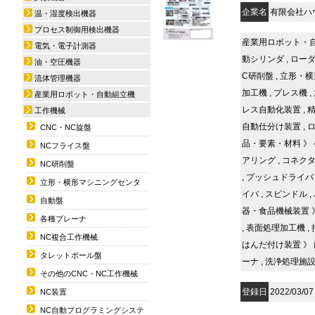
企業名
有限会社ハ
温・湿度検出機器
プロセス制御用検出機器
産業用ロボット・
電気・電子計測器
動シリンダ
,
ロー
油・空圧機器
C研削盤
,
立形・横
流体管理機器
加工機
,
プレス機
,
産業用ロボット・自動組立機
レス自動化装置
,
工作機械
自動仕分け装置
,
CNC・NC旋盤
品・要素・材料
》
NCフライス盤
アリング
,
コネク
NC研削盤
,
プッシュドライバ
立形・横形マシニングセンタ
イバ
,
スピンドル
,
自動盤
器・食品機械装置
各種プレーナ
,
表面処理加工機
,
NC複合工作機械
はんだ付け装置
》
タレットボール盤
ーナ
,
洗浄処理施
その他のCNC・NC工作機械
登録日
2022/03/07
NC装置
NC自動プログラミングシステ