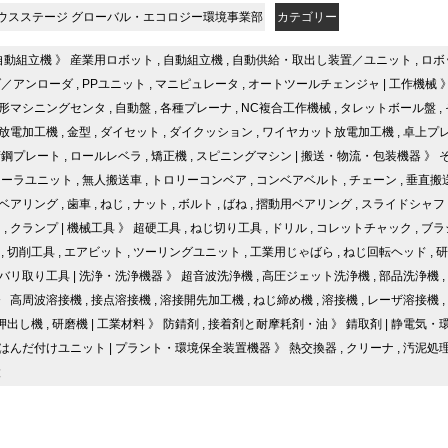
ウスステージ グローバル・エコロジー環境事業部
カテゴリー
自動組立機
》
産業用ロボット
,
自動組立機
,
自動供給・取出し装置／ユニット
,
ロボ
ダ／アンローダ
,
PPユニット
,
マニピュレータ
,
オートツールチェンジャ
|
工作機械
形マシニングセンタ
,
自動盤
,
各種プレーナ
,
NC複合工作機械
,
タレットボール盤
,
放電加工機
,
金型
,
ダイセット
,
ダイクッション
,
ワイヤカット放電加工機
,
卓上プ
精鋼プレート
,
ロールレベラ
,
矯正機
,
スピニングマシン
|
搬送・物流・包装機器
》
ローラユニット
,
無人搬送車
,
トロリーコンベア
,
コンベアベルト
,
チェーン
,
垂直搬
ベアリング
,
歯車
,
ねじ
,
ナット
,
ボルト
,
ばね
,
摺動用ベアリング
,
スライドシャフ
タ
,
クランプ
|
機械工具
》
超硬工具
,
ねじ切り工具
,
ドリル
,
コレットチャック
,
ブラ
,
切削工具
,
エアビット
,
ツーリングユニット
,
工業用じゃばら
,
ねじ回転ヘッド
,
研
バリ取り工具
|
洗浄・洗浄機器
》
超音波洗浄機
,
高圧ジェット洗浄機
,
部品洗浄機
,
》
高周波溶接機
,
接点溶接機
,
溶接開先加工機
,
ねじ締め機
,
溶接機
,
レーザ溶接機
,
押出し機
,
研磨機
|
工業材料
》
防錆剤
,
接着剤と耐摩耗剤・油
》
錆取剤
|
静電気・
はんだ付けユニット
|
プラント・環境保全装置機器
》
熱交換器
,
クリーナ
,
汚泥処
設