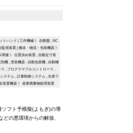
ットハンド
|
工作機械
》
自動盤
,
NC
動監視装置
|
搬送・物流・包装機器
》
タ関連
》
位置決め装置
,
自動定寸装
選別機
,
塗装機器
,
自動包装機
,
自動梱
ーラ
,
プログラマブルコントローラ
,
システム
,
計量制御システム
,
生産ラ
全装置機器
》
産業廃棄物処理装置
擬ソフト予模擬(よもぎ)の導
などの悪環境からの解放、