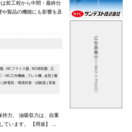
浄は前工程から中間・最終仕
理や製品の機能にも影響を及
旋盤
,
NCフライス盤
,
NC研削盤
,
立
C・NC工作機械
,
プレス機
,
金型
|
搬
器
|
静電気・環境対策・試験器
|
実装
保持力。 油吸収力は、自重
います。 【用途】 ...