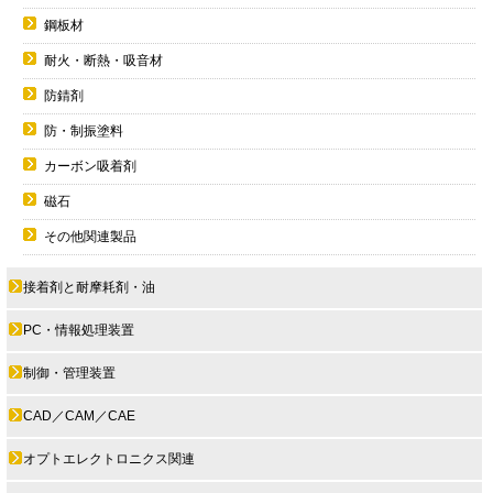
鋼板材
耐火・断熱・吸音材
防錆剤
防・制振塗料
カーボン吸着剤
磁石
その他関連製品
接着剤と耐摩耗剤・油
PC・情報処理装置
制御・管理装置
CAD／CAM／CAE
オプトエレクトロニクス関連