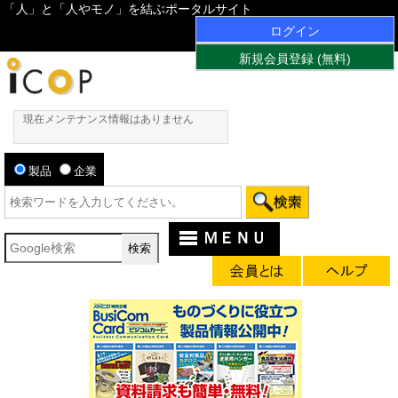
「人」と「人やモノ」を結ぶポータルサイト
ログイン
新規会員登録 (無料)
現在メンテナンス情報はありません
製品
企業
ＭＥＮＵ