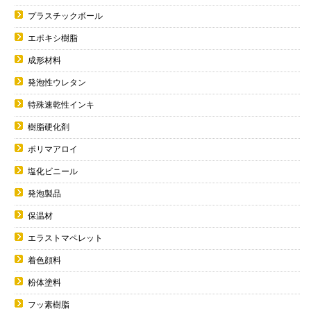
プラスチックボール
エポキシ樹脂
成形材料
発泡性ウレタン
特殊速乾性インキ
樹脂硬化剤
ポリマアロイ
塩化ビニール
発泡製品
保温材
エラストマペレット
着色顔料
粉体塗料
フッ素樹脂