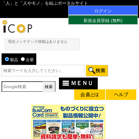
「人」と「人やモノ」を結ぶポータルサイト
ログイン
新規会員登録 (無料)
現在メンテナンス情報はありません
製品
企業
ＭＥＮＵ