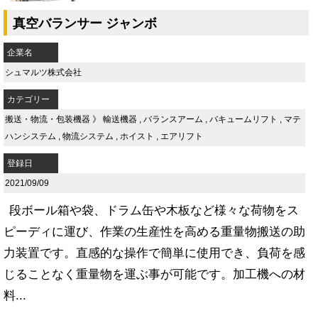
真空バランサー ジャンボ
企業名
シュマルツ株式会社
カテゴリー
搬送・物流・包装機器
》
輸送機器
,
バランスアーム
,
バキュームリフト
,
マテ
ハンシステム
,
物流システム
,
ホイスト
,
エアリフト
登録日
2021/09/09
段ボール箱や袋、ドラム缶や木板など様々な荷物をス
ピーディに運び、作業の生産性を高める重量物搬送の助
力装置です。直感的な操作で簡単に使用でき、負荷を感
じることなく重量物を運ぶ事が可能です。加工機への材
料...