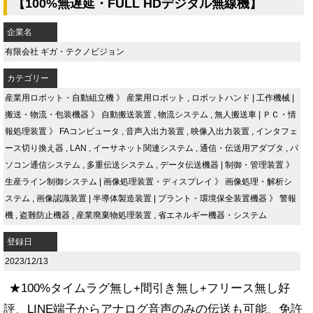
【100%無遅延・FULL HDデジタル無線機】
企業名
有限会社 ギガ・テクノビジョン
カテゴリー
産業用ロボット・自動組立機
》
産業用ロボット
,
ロボットハンド
|
工作機械
|
搬送・物流・包装機器
》
自動搬送装置
,
物流システム
,
無人搬送車
|
ＰＣ・情
報処理装置
》
FAコンピュータ
,
音声入出力装置
,
映像入出力装置
,
インタフェ
ース切り換え器
,
LAN
,
イーサネット関連システム
,
通信・伝送用アダプタ
,
パ
ソコン通信システム
,
多重伝送システム
,
データ伝送機器
|
制御・管理装置
》
生産ライン制御システム
|
画像処理装置・ディスプレイ
》
画像処理・解析シ
ステム
,
画像認識装置
|
半導体製造装置
|
プラント・環境保全装置機器
》
警報
機
,
盗難防止機器
,
産業廃棄物処理装置
,
省エネルギー機器・システム
登録日
2023/12/13
★100%タイムラグ無し+間引き無し+フリース無し好
評、LINE端子からアナログ音声のみの伝送も可能、免許