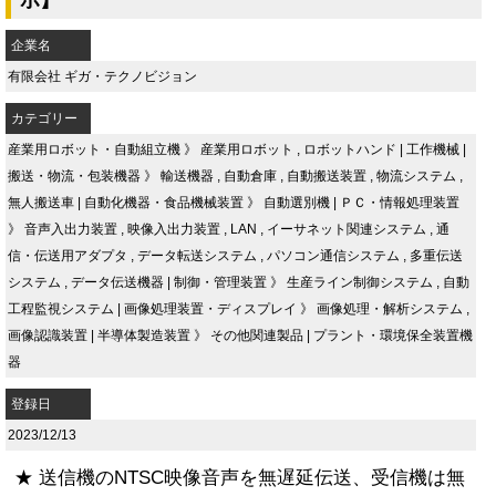
企業名
有限会社 ギガ・テクノビジョン
カテゴリー
産業用ロボット・自動組立機
》
産業用ロボット
,
ロボットハンド
|
工作機械
|
搬送・物流・包装機器
》
輸送機器
,
自動倉庫
,
自動搬送装置
,
物流システム
,
無人搬送車
|
自動化機器・食品機械装置
》
自動選別機
|
ＰＣ・情報処理装置
》
音声入出力装置
,
映像入出力装置
,
LAN
,
イーサネット関連システム
,
通
信・伝送用アダプタ
,
データ転送システム
,
パソコン通信システム
,
多重伝送
システム
,
データ伝送機器
|
制御・管理装置
》
生産ライン制御システム
,
自動
工程監視システム
|
画像処理装置・ディスプレイ
》
画像処理・解析システム
,
画像認識装置
|
半導体製造装置
》
その他関連製品
|
プラント・環境保全装置機
器
登録日
2023/12/13
★ 送信機のNTSC映像音声を無遅延伝送、受信機は無