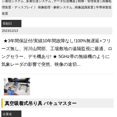
ン通信システム
,
多重伝送システム
,
データ伝送機器
|
制御・管理装置
|
画像処
理装置・ディスプレイ
》
画像処理・解析システム
,
画像認識装置
|
半導体製造
装置
登録日
2023/12/13
★3年間保証付/実績10年間故障なし!100%無遅延+フリ
ーズ無し、河川山間部、工場敷地の遠隔監視に最適、ロ
ングセラー、デモ機あり! ★ 5GHz帯の無線機のように
気象レーダの影響で突然、映像の途切...
真空吸着式吊り具 バキュマスター
企業名