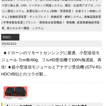
ス切り換え器
,
LAN
,
イーサネット関連システム
,
通信・伝送用アダプタ
,
パソ
コン通信システム
,
多重伝送システム
|
制御・管理装置
》
生産ライン制御シス
テム
|
画像処理装置・ディスプレイ
》
画像処理・解析システム
,
画像認識装置
|
半導体製造装置
|
プラント・環境保全装置機器
》
警報機
,
産業廃棄物処理装
置
,
省エネルギー機器・システム
登録日
2023/12/13
★ドローンのリモートセンシングに最適、小型送信モ
ジュール 7cm角/60g、フルHD受信機で100%無遅延、再
生! ★超小型送信モジュールとアナデジ受信機 (GTV-R1-
HDCVBS)とのコラボ製...