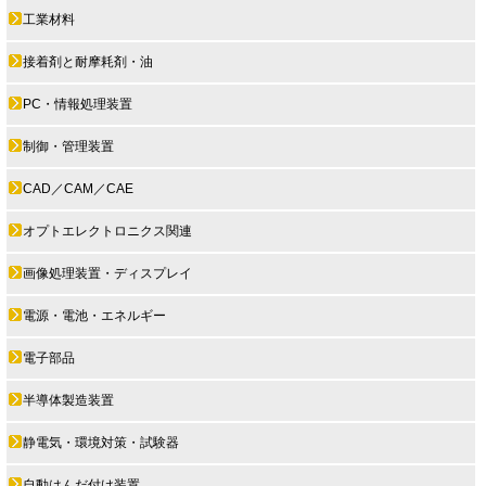
工業材料
接着剤と耐摩耗剤・油
PC・情報処理装置
制御・管理装置
CAD／CAM／CAE
オプトエレクトロニクス関連
画像処理装置・ディスプレイ
電源・電池・エネルギー
電子部品
半導体製造装置
静電気・環境対策・試験器
自動はんだ付け装置