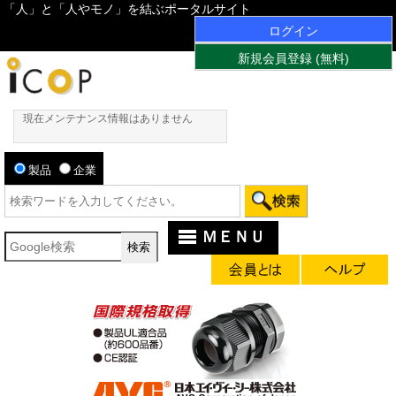
「人」と「人やモノ」を結ぶポータルサイト
ログイン
新規会員登録 (無料)
現在メンテナンス情報はありません
製品
企業
ＭＥＮＵ