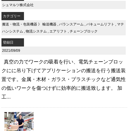
シュマルツ株式会社
カテゴリー
搬送・物流・包装機器
》
輸送機器
,
バランスアーム
,
バキュームリフト
,
マテ
ハンシステム
,
物流システム
,
エアリフト
,
チェーンブロック
登録日
2021/09/09
真空の力でワークの吸着を行い、電気チェーンブロッ
クにに吊り下げてアプリケーションの搬送を行う搬送装
置です。金属・木材・ガラス・プラスチックなど通気性
の低いワークを傷つけずに効率的に搬送致します。 加
工...