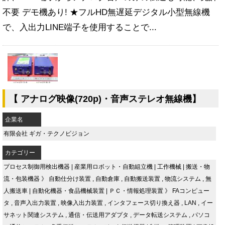
不要 デモ機あり! ★フルHD無遅延デジタル小型無線機
で、入出力LINE端子を使用することで...
【 アナログ映像(720p)・音声ステレオ無線機】
企業名
有限会社 ギガ・テクノビジョン
カテゴリー
プロセス制御用検出機器
|
産業用ロボット・自動組立機
|
工作機械
|
搬送・物
流・包装機器
》
自動仕分け装置
,
自動倉庫
,
自動搬送装置
,
物流システム
,
無
人搬送車
|
自動化機器・食品機械装置
|
ＰＣ・情報処理装置
》
FAコンピュー
タ
,
音声入出力装置
,
映像入出力装置
,
インタフェース切り換え器
,
LAN
,
イー
サネット関連システム
,
通信・伝送用アダプタ
,
データ転送システム
,
パソコ