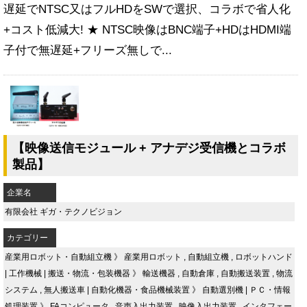
遅延でNTSC又はフルHDをSWで選択、コラボで省人化
+コスト低減大! ★ NTSC映像はBNC端子+HDはHDMI端
子付で無遅延+フリーズ無しで...
【映像送信モジュール + アナデジ受信機とコラボ
製品】
企業名
有限会社 ギガ・テクノビジョン
カテゴリー
産業用ロボット・自動組立機
》
産業用ロボット
,
自動組立機
,
ロボットハンド
|
工作機械
|
搬送・物流・包装機器
》
輸送機器
,
自動倉庫
,
自動搬送装置
,
物流
システム
,
無人搬送車
|
自動化機器・食品機械装置
》
自動選別機
|
ＰＣ・情報
処理装置
》
FAコンピュータ
,
音声入出力装置
,
映像入出力装置
,
インタフェー