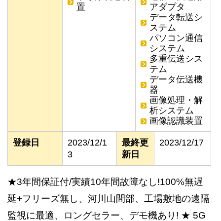
置
アダプタ
データ転送シ
ステム
パソコン通信
システム
多重伝送シス
テム
データ伝送機
器
画像処理・解
析システム
画像認識装置
登録日
2023/12/1
最終更
2023/12/17
3
新日
★3年間保証付/実績10年間故障なし!100%無遅
延+フリーズ無し、河川山間部、工場敷地の遠隔
監視に最適、ロングセラー、デモ機あり! ★ 5G