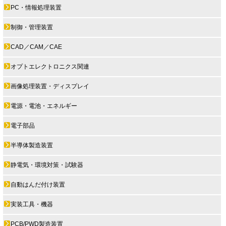
PC・情報処理装置
制御・管理装置
CAD／CAM／CAE
オプトエレクトロニクス関連
画像処理装置・ディスプレイ
電源・電池・エネルギー
電子部品
半導体製造装置
静電気・環境対策・試験器
自動はんだ付け装置
実装工具・機器
PCB/PWD製造装置