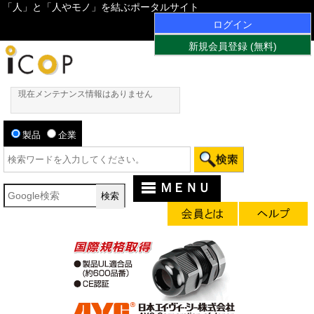
「人」と「人やモノ」を結ぶポータルサイト
ログイン
新規会員登録 (無料)
現在メンテナンス情報はありません
製品
企業
ＭＥＮＵ