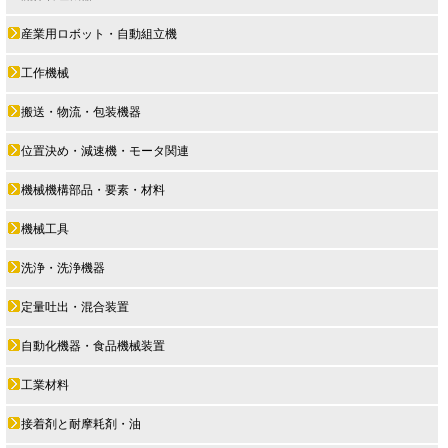
産業用ロボット・自動組立機
工作機械
搬送・物流・包装機器
位置決め・減速機・モータ関連
機械機構部品・要素・材料
機械工具
洗浄・洗浄機器
定量吐出・混合装置
自動化機器・食品機械装置
工業材料
接着剤と耐摩耗剤・油