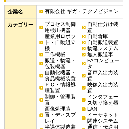
有限会社 ギガ・テクノビジョン
企業名
プロセス制御
自動仕分け装
カテゴリー
用検出機器
置
産業用ロボッ
自動倉庫
ト・自動組立
自動搬送装置
機
物流システム
工作機械
無人搬送車
搬送・物流・
FAコンピュー
包装機器
タ
自動化機器・
音声入出力装
食品機械装置
置
ＰＣ・情報処
映像入出力装
理装置
置
制御・管理装
インタフェー
置
ス切り換え器
画像処理装
LAN
置・ディスプ
イーサネット
レイ
関連システム
半導体製造装
通信・伝送用