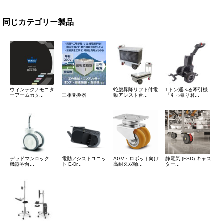
同じカテゴリー製品
ウィンテクノモニタ
蛇腹昇降リフト付電
1トン運べる牽引機
ーアームカタ...
三相変換器
動アシスト台...
「引っ張り君...
デッドマンロック -
電動アシストユニッ
AGV・ロボット向け
静電気 (ESD) キャス
機器や台...
ト E-Dr...
高耐久双輪...
ター...