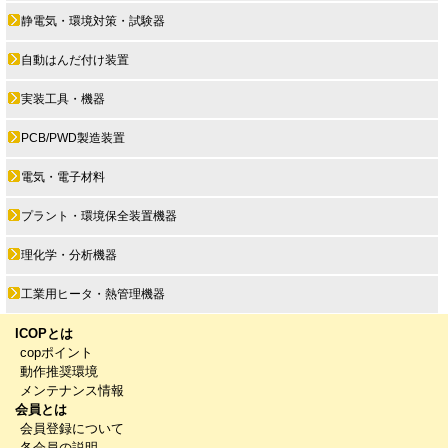
静電気・環境対策・試験器
自動はんだ付け装置
実装工具・機器
PCB/PWD製造装置
電気・電子材料
プラント・環境保全装置機器
理化学・分析機器
工業用ヒータ・熱管理機器
ICOPとは
copポイント
動作推奨環境
メンテナンス情報
会員とは
会員登録について
各会員の説明