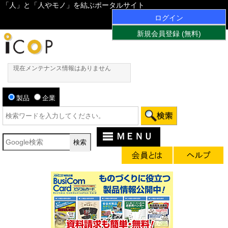
「人」と「人やモノ」を結ぶポータルサイト
ログイン
新規会員登録 (無料)
現在メンテナンス情報はありません
製品
企業
ＭＥＮＵ