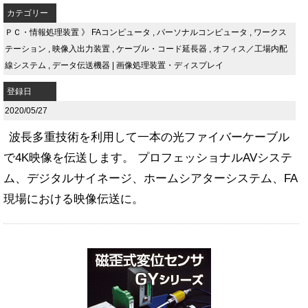
カテゴリー
ＰＣ・情報処理装置
》
FAコンピュータ
,
パーソナルコンピュータ
,
ワークス
テーション
,
映像入出力装置
,
ケーブル・コード延長器
,
オフィス／工場内配
線システム
,
データ伝送機器
|
画像処理装置・ディスプレイ
登録日
2020/05/27
波長多重技術を利用して一本の光ファイバーケーブル
で4K映像を伝送します。 プロフェッショナルAVシステ
ム、デジタルサイネージ、ホームシアターシステム、FA
現場における映像伝送に。