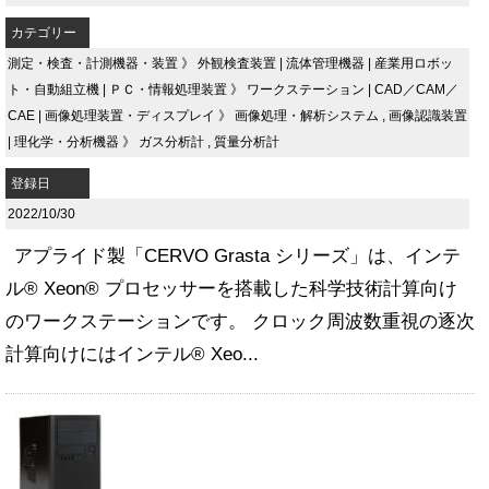
カテゴリー
測定・検査・計測機器・装置
》
外観検査装置
|
流体管理機器
|
産業用ロボッ
ト・自動組立機
|
ＰＣ・情報処理装置
》
ワークステーション
|
CAD／CAM／
CAE
|
画像処理装置・ディスプレイ
》
画像処理・解析システム
,
画像認識装置
|
理化学・分析機器
》
ガス分析計
,
質量分析計
登録日
2022/10/30
アプライド製「CERVO Grasta シリーズ」は、インテ
ル® Xeon® プロセッサーを搭載した科学技術計算向け
のワークステーションです。 クロック周波数重視の逐次
計算向けにはインテル® Xeo...