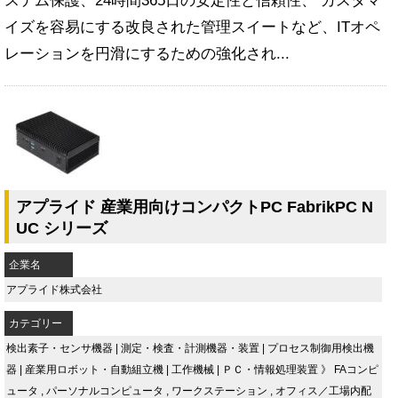
ステム保護、24時間365日の安定性と信頼性、 カスタマ
イズを容易にする改良された管理スイートなど、ITオペ
レーションを円滑にするための強化され...
アプライド 産業用向けコンパクトPC FabrikPC N
UC シリーズ
企業名
アプライド株式会社
カテゴリー
検出素子・センサ機器
|
測定・検査・計測機器・装置
|
プロセス制御用検出機
器
|
産業用ロボット・自動組立機
|
工作機械
|
ＰＣ・情報処理装置
》
FAコンピ
ュータ
,
パーソナルコンピュータ
,
ワークステーション
,
オフィス／工場内配