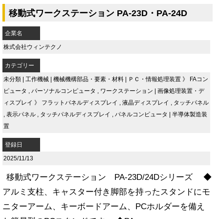
移動式ワークステーション PA-23D・PA-24D
企業名
株式会社ウィンテクノ
カテゴリー
未分類
|
工作機械
|
機械機構部品・要素・材料
|
ＰＣ・情報処理装置
》
FAコン
ピュータ
,
パーソナルコンピュータ
,
ワークステーション
|
画像処理装置・デ
ィスプレイ
》
フラットパネルディスプレイ
,
液晶ディスプレイ
,
タッチパネル
,
表示パネル
,
タッチパネルディスプレイ
,
パネルコンピュータ
|
半導体製造装
置
登録日
2025/11/13
移動式ワークステーション PA-23D/24Dシリーズ ◆
アルミ支柱、キャスター付き脚部を持ったスタンドにモ
ニターアーム、キーボードアーム、PCホルダーを備え