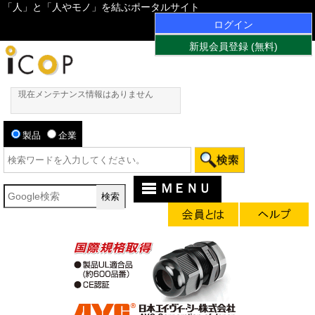
「人」と「人やモノ」を結ぶポータルサイト
ログイン
新規会員登録 (無料)
現在メンテナンス情報はありません
製品
企業
ＭＥＮＵ