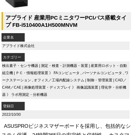
アプライド 産業用PCミニタワーPCIバス搭載タイ
プ FB-i510400A1H500MNVM
企業名
アプライド株式会社
カテゴリー
検出素子・センサ機器
|
測定・検査・計測機器・装置
|
産業用ロボット・自動
組立機
|
ＰＣ・情報処理装置
》
FAコンピュータ
,
パーソナルコンピュータ
,
ワ
ークステーション
,
オフィス／工場内配線システム
|
制御・管理装置
|
CAD／
CAM／CAE
|
画像処理装置・ディスプレイ
》
画像認識装置
|
理化学・分析機
器
》
ラボ用測定・分析機器
登録日
2022/10/30
ASUSPROビジネスマザーボードを採用し、包括的なシ