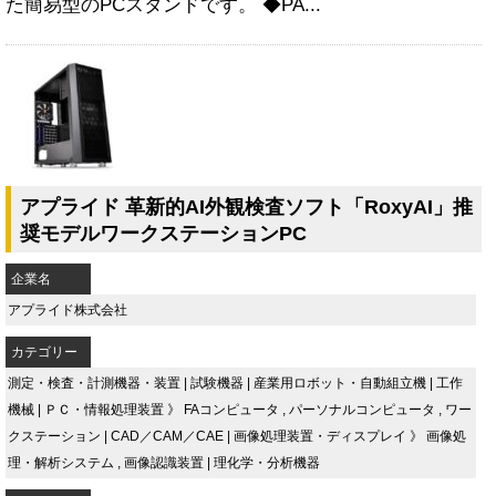
た簡易型のPCスタンドです。 ◆PA...
アプライド 革新的AI外観検査ソフト「RoxyAI」推
奨モデルワークステーションPC
企業名
アプライド株式会社
カテゴリー
測定・検査・計測機器・装置
|
試験機器
|
産業用ロボット・自動組立機
|
工作
機械
|
ＰＣ・情報処理装置
》
FAコンピュータ
,
パーソナルコンピュータ
,
ワー
クステーション
|
CAD／CAM／CAE
|
画像処理装置・ディスプレイ
》
画像処
理・解析システム
,
画像認識装置
|
理化学・分析機器