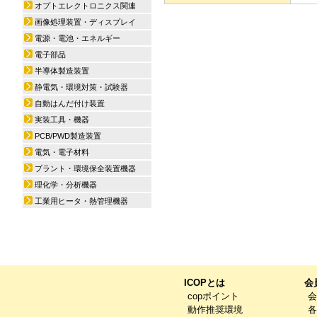
オプトエレクトロニクス関連
画像処理装置・ディスプレイ
電源・電池・エネルギー
電子部品
半導体製造装置
静電気・環境対策・試験器
自動はんだ付け装置
実装工具・機器
PCB/PWD製造装置
電気・電子材料
プラント・環境保全装置機器
理化学・分析機器
工業用ヒータ・熱管理機器
ICOPとは
会
copポイント
会
動作推奨環境
各