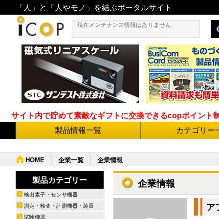
「人」と「人やモノ」を結ぶポータルサイト
現在メンテナンス情報はありません
サイト内で貯めて素敵なギフトに交換できるcopポイント制度導
製品情報一覧
カテゴリー
HOME
企業一覧
企業情報
製品カテゴリー
企業情報
検出素子・センサ機器
ア
測定・検査・計測機器・装置
試験機器