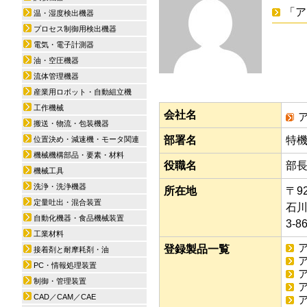
「ア
温・湿度検出機器
プロセス制御用検出機器
電気・電子計測器
油・空圧機器
流体管理機器
産業用ロボット・自動組立機
工作機械
会社名
搬送・物流・包装機器
部署名
特
位置決め・減速機・モータ関連
機械機構部品・要素・材料
役職名
部
機械工具
洗浄・洗浄機器
所在地
〒92
定量吐出・混合装置
石
自動化機器・食品機械装置
3-8
工業材料
登録製品一覧
接着剤と耐摩耗剤・油
PC・情報処理装置
ア
制御・管理装置
ア
CAD／CAM／CAE
ア