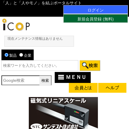
「人」と「人やモノ」を結ぶポータルサイト
ログイン
新規会員登録 (無料)
現在メンテナンス情報はありません
製品
企業
ＭＥＮＵ