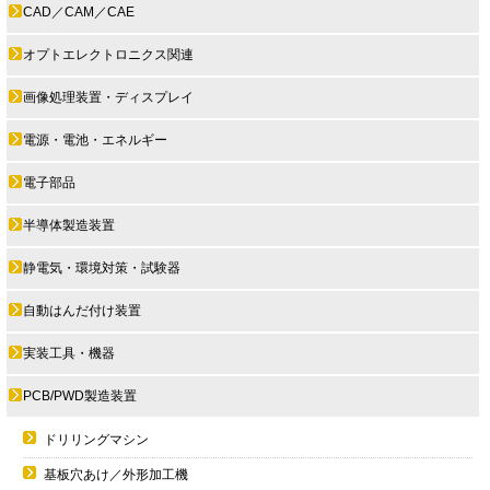
CAD／CAM／CAE
オプトエレクトロニクス関連
画像処理装置・ディスプレイ
電源・電池・エネルギー
電子部品
半導体製造装置
静電気・環境対策・試験器
自動はんだ付け装置
実装工具・機器
PCB/PWD製造装置
ドリリングマシン
基板穴あけ／外形加工機