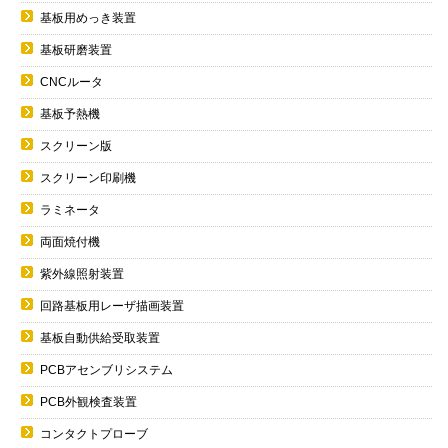
基板用めっき装置
基板研磨装置
CNCルータ
基板予熱機
スクリーン版
スクリーン印刷機
ラミネータ
両面焼付機
紫外線照射装置
回路基板用レーザ描画装置
基板自動供給受取装置
PCBアセンブリシステム
PCB外観検査装置
コンタクトプローブ