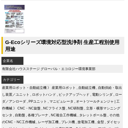
G-Ecoシリーズ環境対応型洗浄剤 生産工程別使用
用途
企業名
有限会社ハウスステージ グローバル・エコロジー環境事業部
カテゴリー
産業用ロボット・自動組立機
》
産業用ロボット
,
自動組立機
,
自動供給・取出
し装置／ユニット
,
ロボットハンド
,
ピックアップヘッド
,
電動シリンダ
,
ロー
ダ／アンローダ
,
PPユニット
,
マニピュレータ
,
オートツールチェンジャ
|
工
作機械
》
CNC・NC旋盤
,
NCフライス盤
,
NC研削盤
,
立形・横形マシニング
センタ
,
自動盤
,
各種プレーナ
,
NC複合工作機械
,
タレットボール盤
,
その他
のCNC・NC工作機械
,
レーザ加工機
,
プレス機
,
放電加工機
,
金型
,
ダイセッ