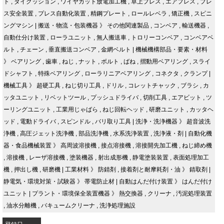
ト
,
ダイクッション
,
ワイヤカット放電加工機
,
卓上プレス
,
エアプレス
,
プレ
ス安全装置
,
プレス自動化装置
,
精鋼プレート
,
ロールレベラ
,
矯正機
,
スピニ
ングマシン
|
搬送・物流・包装機器
》
その他関連製品
,
コンベア
,
輸送機器
,
自動仕分け装置
,
ローラユニット
,
無人搬送車
,
トロリーコンベア
,
コンベアベ
ルト
,
チェーン
,
垂直搬送コンベア
,
金網ベルト
|
機械機構部品・要素・材料
》
ベアリング
,
歯車
,
ねじ
,
ナット
,
ボルト
,
ばね
,
摺動用ベアリング
,
スライ
ドシャフト
,
特殊ベアリング
,
ローラリニアベアリング
,
コネクタ
,
クランプ
|
機械工具
》
超硬工具
,
ねじ切り工具
,
ドリル
,
コレットチャック
,
ブラシ
,
カ
ッタユニット
,
リベットツール
,
プッシュドライバ
,
切削工具
,
エアビット
,
ツ
ーリングユニット
,
工業用じゃばら
,
ねじ回転ヘッド
,
研磨ユニット
,
カッタヘ
ッド
,
電動ドライバ
,
スピンドル
,
バリ取り工具
|
洗浄・洗浄機器
》
超音波洗
浄機
,
高圧ジェット洗浄機
,
部品洗浄機
,
水系洗浄装置
,
洗浄液・剤
|
自動化機
器・食品機械装置
》
高周波溶接機
,
接点溶接機
,
溶接開先加工機
,
ねじ締め機
,
溶接機
,
レーザ溶接機
,
塗装機器
,
射出成形機
,
静電塗装装置
,
表面処理加工
機
,
押出し機
,
研磨機
|
工業材料
》
防錆剤
,
接着剤と耐摩耗剤・油
》
錆取剤
|
静電気・環境対策・試験器
》
帯電防止材
|
自動はんだ付け装置
》
はんだ付け
ユニット
|
プラント・環境保全装置機器
》
熱交換器
,
クリーナ
,
汚泥処理装置
,
油水分離機
,
バキュームクリーナ
,
洗浄処理施設