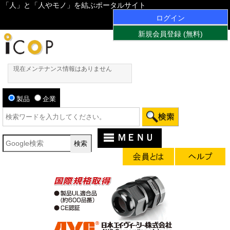
「人」と「人やモノ」を結ぶポータルサイト
ログイン
新規会員登録 (無料)
現在メンテナンス情報はありません
製品
企業
ＭＥＮＵ