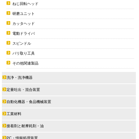
ねじ回転ヘッド
研磨ユニット
カッタヘッド
電動ドライバ
スピンドル
バリ取り工具
その他関連製品
洗浄・洗浄機器
定量吐出・混合装置
自動化機器・食品機械装置
工業材料
接着剤と耐摩耗剤・油
PC・情報処理装置