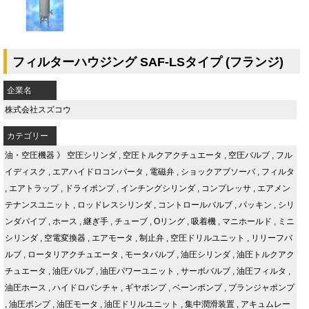
フィルターハウジング SAF-LSタイプ (フランジ)
企業名
株式会社スズコウ
カテゴリー
油・空圧機器
》
空圧シリンダ
,
空圧トルクアクチュエータ
,
空圧バルブ
,
フル
イディスク
,
エアハイドロコンバータ
,
電磁弁
,
ショックアブソーバ
,
フィルタ
,
エアトラップ
,
ドライポンプ
,
インチングシリンダ
,
コンプレッサ
,
エアメン
テナンスユニット
,
ロッドレスシリンダ
,
コントロールバルブ
,
パッキン
,
シリ
ンダパイプ
,
ホース
,
継ぎ手
,
チューブ
,
Oリング
,
吸着機
,
マニホールド
,
ミニ
シリンダ
,
空電変換器
,
エアモータ
,
制止弁
,
空圧ドリルユニット
,
リリーフバ
ルブ
,
ロータリアクチュエータ
,
モータバルブ
,
油圧シリンダ
,
油圧トルクアク
チュエータ
,
油圧バルブ
,
油圧パワーユニット
,
サーボバルブ
,
油圧フィルタ
,
油圧ホース
,
ハイドロパンチャ
,
ギヤポンプ
,
ベーンポンプ
,
プランジャポンプ
,
油圧ポンプ
,
油圧モータ
,
油圧ドリルユニット
,
集中潤滑装置
,
アキュムレー