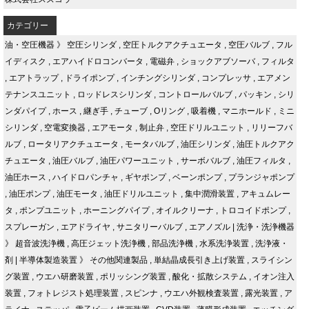
カテゴリー
油・空圧機器
》
空圧シリンダ
,
空圧トルクアクチュエータ
,
空圧バルブ
,
フル
イディスク
,
エアハイドロコンバータ
,
電磁弁
,
ショックアブソーバ
,
フィルタ
,
エアトラップ
,
ドライポンプ
,
インチングシリンダ
,
コンプレッサ
,
エアメン
テナンスユニット
,
ロッドレスシリンダ
,
コントロールバルブ
,
パッキン
,
シリ
ンダパイプ
,
ホース
,
継ぎ手
,
チューブ
,
Oリング
,
吸着機
,
マニホールド
,
ミニ
シリンダ
,
空電変換器
,
エアモータ
,
制止弁
,
空圧ドリルユニット
,
リリーフバ
ルブ
,
ロータリアクチュエータ
,
モータバルブ
,
油圧シリンダ
,
油圧トルクアク
チュエータ
,
油圧バルブ
,
油圧パワーユニット
,
サーボバルブ
,
油圧フィルタ
,
油圧ホース
,
ハイドロパンチャ
,
ギヤポンプ
,
ベーンポンプ
,
プランジャポンプ
,
油圧ポンプ
,
油圧モータ
,
油圧ドリルユニット
,
集中潤滑装置
,
アキュムレー
タ
,
ポンプユニット
,
ホーニングパイプ
,
オイルクリーナ
,
トロコイドポンプ
,
スプレーガン
,
エアドライヤ
,
サニタリーバルブ
,
エアノズル
|
洗浄・洗浄機器
》
超音波洗浄機
,
高圧ジェット洗浄機
,
部品洗浄機
,
水系洗浄装置
,
洗浄液・
剤
|
半導体製造装置
》
その他関連製品
,
単結晶成長引き上げ装置
,
スライシン
グ装置
,
ウエハ研磨装置
,
ポリッシング装置
,
酸化・拡散システム
,
イオン注入
装置
,
フォトレジスト処理装置
,
スピンナ
,
ウエハ外観検査装置
,
露光装置
,
ア