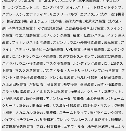
,
油圧ポンプ
,
油圧モータ
,
油圧ドリルユニット
,
集中潤滑装置
,
アキュムレー
タ
,
ポンプユニット
,
ホーニングパイプ
,
オイルクリーナ
,
トロコイドポンプ
,
スプレーガン
,
エアドライヤ
,
サニタリーバルブ
,
エアノズル
|
洗浄・洗浄機器
》
超音波洗浄機
,
高圧ジェット洗浄機
,
部品洗浄機
,
水系洗浄装置
,
洗浄液・
剤
|
半導体製造装置
》
その他関連製品
,
単結晶成長引き上げ装置
,
スライシン
グ装置
,
ウエハ研磨装置
,
ポリッシング装置
,
酸化・拡散システム
,
イオン注入
装置
,
フォトレジスト処理装置
,
スピンナ
,
ウエハ外観検査装置
,
露光装置
,
ア
ライナ
,
ステッパ
,
電子ビーム描画装置
,
CVD装置
,
薄膜形成装置
,
エッチング
装置
,
ICハンドラ
,
ウエハ移送装置
,
製造プロセス用ポンプ
,
超純水製造装置
,
スクラバ
,
ウエハ検査装置
,
マスク検査装置
,
ボンディング装置
,
IC／LSIテス
ト装置
,
マスク製造装置
,
ガスフィルタ・カートリッジ
,
バンプめっき装置
|
プ
ラント・環境保全装置機器
》
ドレン回収装置
,
油洩れ検知器
,
液剤回収装置
,
浮上油回収装置
,
溶剤吸着・脱臭装置
,
熱交換器
,
蒸発装置
,
蒸留・抽出装置
,
スラッジ回収装置
,
オイルミスト回収装置
,
振動ミル
,
クリーナ
,
防塵マット
,
汚泥処理装置
,
遠心分離機
,
アナンシェータ
,
警報機
,
油水分離機
,
バキューム
クリーナ
,
防振台
,
廃油清浄機
,
ガス濃度検知装置
,
保護手袋・マスク
,
盗難防
止機器
,
メカニカル防振台
,
集塵機
,
スチームトラップ
,
塩ビライニング鋼管
,
パイプタッチブレーカ
,
配管機材
,
フレキシブルホース
,
金属継ぎ手
,
焼却炉
,
産業廃棄物処理装置
,
フロン対策機器
,
エアフィルタ
,
洗浄処理施設
,
省エネル