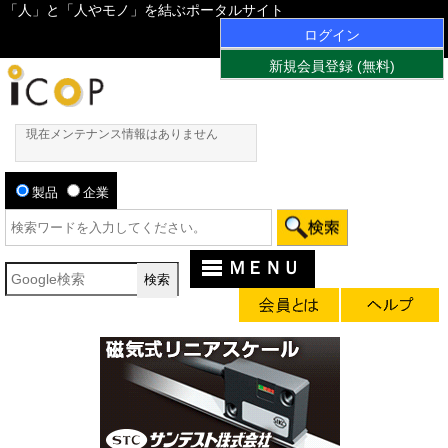
「人」と「人やモノ」を結ぶポータルサイト
ログイン
新規会員登録 (無料)
現在メンテナンス情報はありません
製品
企業
ＭＥＮＵ