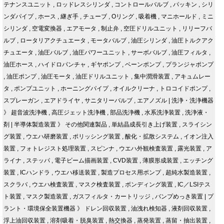
テナンスユニット
,
ロッドレスシリンダ
,
コントロールバルブ
,
パッキン
,
シリ
ンダパイプ
,
ホース
,
継ぎ手
,
チューブ
,
Oリング
,
吸着機
,
マニホールド
,
ミニ
シリンダ
,
空電変換器
,
エアモータ
,
制止弁
,
空圧ドリルユニット
,
リリーフバ
ルブ
,
ロータリアクチュエータ
,
モータバルブ
,
油圧シリンダ
,
油圧トルクアク
チュエータ
,
油圧バルブ
,
油圧パワーユニット
,
サーボバルブ
,
油圧フィルタ
,
油圧ホース
,
ハイドロパンチャ
,
ギヤポンプ
,
ベーンポンプ
,
プランジャポンプ
,
油圧ポンプ
,
油圧モータ
,
油圧ドリルユニット
,
集中潤滑装置
,
アキュムレー
タ
,
ポンプユニット
,
ホーニングパイプ
,
オイルクリーナ
,
トロコイドポンプ
,
スプレーガン
,
エアドライヤ
,
サニタリーバルブ
,
エアノズル
|
洗浄・洗浄機器
》
超音波洗浄機
,
高圧ジェット洗浄機
,
部品洗浄機
,
水系洗浄装置
,
洗浄液・
剤
|
半導体製造装置
》
その他関連製品
,
単結晶成長引き上げ装置
,
スライシン
グ装置
,
ウエハ研磨装置
,
ポリッシング装置
,
酸化・拡散システム
,
イオン注入
装置
,
フォトレジスト処理装置
,
スピンナ
,
ウエハ外観検査装置
,
露光装置
,
ア
ライナ
,
ステッパ
,
電子ビーム描画装置
,
CVD装置
,
薄膜形成装置
,
エッチング
装置
,
ICハンドラ
,
ウエハ移送装置
,
製造プロセス用ポンプ
,
超純水製造装置
,
スクラバ
,
ウエハ検査装置
,
マスク検査装置
,
ボンディング装置
,
IC／LSIテス
ト装置
,
マスク製造装置
,
ガスフィルタ・カートリッジ
,
バンプめっき装置
|
プ
ラント・環境保全装置機器
》
ドレン回収装置
,
油洩れ検知器
,
液剤回収装置
,
浮上油回収装置
,
溶剤吸着・脱臭装置
,
熱交換器
,
蒸発装置
,
蒸留・抽出装置
,