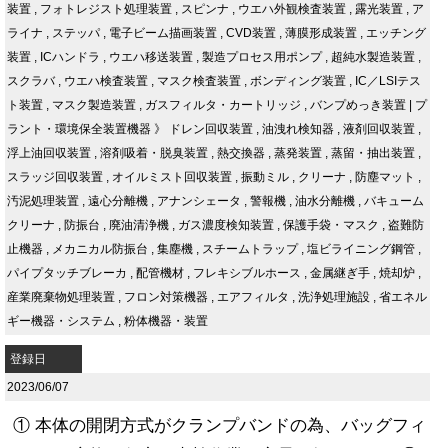
装置
,
フォトレジスト処理装置
,
スピンナ
,
ウエハ外観検査装置
,
露光装置
,
ア
ライナ
,
ステッパ
,
電子ビーム描画装置
,
CVD装置
,
薄膜形成装置
,
エッチング
装置
,
ICハンドラ
,
ウエハ移送装置
,
製造プロセス用ポンプ
,
超純水製造装置
,
スクラバ
,
ウエハ検査装置
,
マスク検査装置
,
ボンディング装置
,
IC／LSIテス
ト装置
,
マスク製造装置
,
ガスフィルタ・カートリッジ
,
バンプめっき装置
|
プ
ラント・環境保全装置機器
》
ドレン回収装置
,
油洩れ検知器
,
液剤回収装置
,
浮上油回収装置
,
溶剤吸着・脱臭装置
,
熱交換器
,
蒸発装置
,
蒸留・抽出装置
,
スラッジ回収装置
,
オイルミスト回収装置
,
振動ミル
,
クリーナ
,
防塵マット
,
汚泥処理装置
,
遠心分離機
,
アナンシェータ
,
警報機
,
油水分離機
,
バキューム
クリーナ
,
防振台
,
廃油清浄機
,
ガス濃度検知装置
,
保護手袋・マスク
,
盗難防
止機器
,
メカニカル防振台
,
集塵機
,
スチームトラップ
,
塩ビライニング鋼管
,
パイプタッチブレーカ
,
配管機材
,
フレキシブルホース
,
金属継ぎ手
,
焼却炉
,
産業廃棄物処理装置
,
フロン対策機器
,
エアフィルタ
,
洗浄処理施設
,
省エネル
ギー機器・システム
,
粉体機器・装置
登録日
2023/06/07
① 本体の開閉方式がクランプバンドの為、バッグフィ