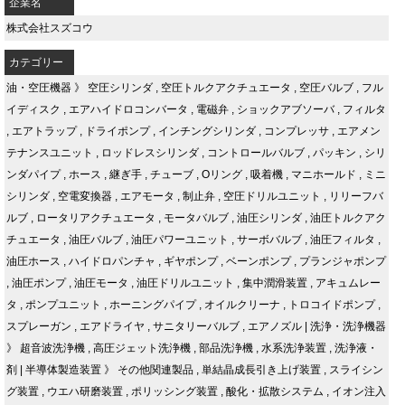
企業名
株式会社スズコウ
カテゴリー
油・空圧機器
》
空圧シリンダ
,
空圧トルクアクチュエータ
,
空圧バルブ
,
フル
イディスク
,
エアハイドロコンバータ
,
電磁弁
,
ショックアブソーバ
,
フィルタ
,
エアトラップ
,
ドライポンプ
,
インチングシリンダ
,
コンプレッサ
,
エアメン
テナンスユニット
,
ロッドレスシリンダ
,
コントロールバルブ
,
パッキン
,
シリ
ンダパイプ
,
ホース
,
継ぎ手
,
チューブ
,
Oリング
,
吸着機
,
マニホールド
,
ミニ
シリンダ
,
空電変換器
,
エアモータ
,
制止弁
,
空圧ドリルユニット
,
リリーフバ
ルブ
,
ロータリアクチュエータ
,
モータバルブ
,
油圧シリンダ
,
油圧トルクアク
チュエータ
,
油圧バルブ
,
油圧パワーユニット
,
サーボバルブ
,
油圧フィルタ
,
油圧ホース
,
ハイドロパンチャ
,
ギヤポンプ
,
ベーンポンプ
,
プランジャポンプ
,
油圧ポンプ
,
油圧モータ
,
油圧ドリルユニット
,
集中潤滑装置
,
アキュムレー
タ
,
ポンプユニット
,
ホーニングパイプ
,
オイルクリーナ
,
トロコイドポンプ
,
スプレーガン
,
エアドライヤ
,
サニタリーバルブ
,
エアノズル
|
洗浄・洗浄機器
》
超音波洗浄機
,
高圧ジェット洗浄機
,
部品洗浄機
,
水系洗浄装置
,
洗浄液・
剤
|
半導体製造装置
》
その他関連製品
,
単結晶成長引き上げ装置
,
スライシン
グ装置
,
ウエハ研磨装置
,
ポリッシング装置
,
酸化・拡散システム
,
イオン注入