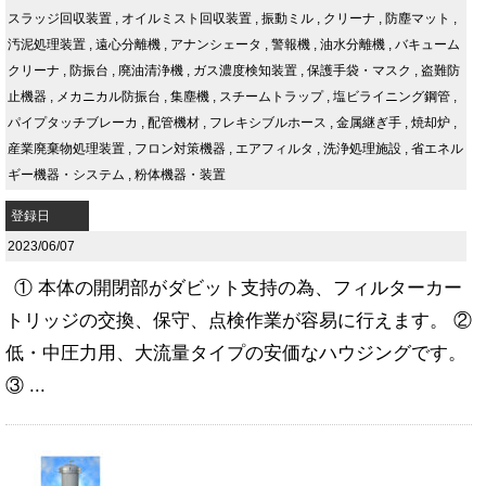
スラッジ回収装置
,
オイルミスト回収装置
,
振動ミル
,
クリーナ
,
防塵マット
,
汚泥処理装置
,
遠心分離機
,
アナンシェータ
,
警報機
,
油水分離機
,
バキューム
クリーナ
,
防振台
,
廃油清浄機
,
ガス濃度検知装置
,
保護手袋・マスク
,
盗難防
止機器
,
メカニカル防振台
,
集塵機
,
スチームトラップ
,
塩ビライニング鋼管
,
パイプタッチブレーカ
,
配管機材
,
フレキシブルホース
,
金属継ぎ手
,
焼却炉
,
産業廃棄物処理装置
,
フロン対策機器
,
エアフィルタ
,
洗浄処理施設
,
省エネル
ギー機器・システム
,
粉体機器・装置
登録日
2023/06/07
① 本体の開閉部がダビット支持の為、フィルターカー
トリッジの交換、保守、点検作業が容易に行えます。 ②
低・中圧力用、大流量タイプの安価なハウジングです。
③ ...