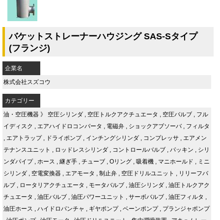
バケットストレーナーハウジング SAS-Sタイプ
(フランジ)
企業名
株式会社スズコウ
カテゴリー
油・空圧機器
》
空圧シリンダ
,
空圧トルクアクチュエータ
,
空圧バルブ
,
フル
イディスク
,
エアハイドロコンバータ
,
電磁弁
,
ショックアブソーバ
,
フィルタ
,
エアトラップ
,
ドライポンプ
,
インチングシリンダ
,
コンプレッサ
,
エアメン
テナンスユニット
,
ロッドレスシリンダ
,
コントロールバルブ
,
パッキン
,
シリ
ンダパイプ
,
ホース
,
継ぎ手
,
チューブ
,
Oリング
,
吸着機
,
マニホールド
,
ミニ
シリンダ
,
空電変換器
,
エアモータ
,
制止弁
,
空圧ドリルユニット
,
リリーフバ
ルブ
,
ロータリアクチュエータ
,
モータバルブ
,
油圧シリンダ
,
油圧トルクアク
チュエータ
,
油圧バルブ
,
油圧パワーユニット
,
サーボバルブ
,
油圧フィルタ
,
油圧ホース
,
ハイドロパンチャ
,
ギヤポンプ
,
ベーンポンプ
,
プランジャポンプ