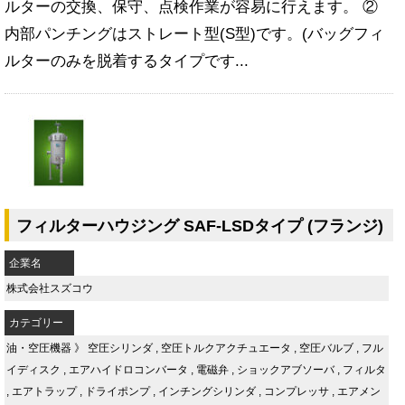
ルターの交換、保守、点検作業が容易に行えます。 ②
内部パンチングはストレート型(S型)です。(バッグフィ
ルターのみを脱着するタイプです...
フィルターハウジング SAF-LSDタイプ (フランジ)
企業名
株式会社スズコウ
カテゴリー
油・空圧機器
》
空圧シリンダ
,
空圧トルクアクチュエータ
,
空圧バルブ
,
フル
イディスク
,
エアハイドロコンバータ
,
電磁弁
,
ショックアブソーバ
,
フィルタ
,
エアトラップ
,
ドライポンプ
,
インチングシリンダ
,
コンプレッサ
,
エアメン