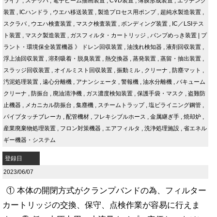
ライナ
,
ステッパ
,
電子ビーム描画装置
,
CVD装置
,
薄膜形成装置
,
エッチング
装置
,
ICハンドラ
,
ウエハ移送装置
,
製造プロセス用ポンプ
,
超純水製造装置
,
スクラバ
,
ウエハ検査装置
,
マスク検査装置
,
ボンディング装置
,
IC／LSIテス
ト装置
,
マスク製造装置
,
ガスフィルタ・カートリッジ
,
バンプめっき装置
|
プ
ラント・環境保全装置機器
》
ドレン回収装置
,
油洩れ検知器
,
液剤回収装置
,
浮上油回収装置
,
溶剤吸着・脱臭装置
,
熱交換器
,
蒸発装置
,
蒸留・抽出装置
,
スラッジ回収装置
,
オイルミスト回収装置
,
振動ミル
,
クリーナ
,
防塵マット
,
汚泥処理装置
,
遠心分離機
,
アナンシェータ
,
警報機
,
油水分離機
,
バキューム
クリーナ
,
防振台
,
廃油清浄機
,
ガス濃度検知装置
,
保護手袋・マスク
,
盗難防
止機器
,
メカニカル防振台
,
集塵機
,
スチームトラップ
,
塩ビライニング鋼管
,
パイプタッチブレーカ
,
配管機材
,
フレキシブルホース
,
金属継ぎ手
,
焼却炉
,
産業廃棄物処理装置
,
フロン対策機器
,
エアフィルタ
,
洗浄処理施設
,
省エネル
ギー機器・システム
登録日
2023/06/07
① 本体の開閉方式がクランプバンドの為、フィルター
カートリッジの交換、保守、点検作業が容易に行えま