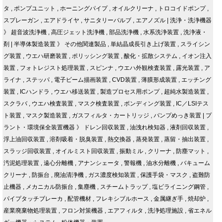
タ
,
ポンプユニット
,
ホーニングパイプ
,
オイルクリーナ
,
トロコイドポンプ
,
スプレーガン
,
エアドライヤ
,
サニタリーバルブ
,
エアノズル
|
洗浄・洗浄機器
》
超音波洗浄機
,
高圧ジェット洗浄機
,
部品洗浄機
,
水系洗浄装置
,
洗浄液・
剤
|
半導体製造装置
》
その他関連製品
,
単結晶成長引き上げ装置
,
スライシン
グ装置
,
ウエハ研磨装置
,
ポリッシング装置
,
酸化・拡散システム
,
イオン注入
装置
,
フォトレジスト処理装置
,
スピンナ
,
ウエハ外観検査装置
,
露光装置
,
ア
ライナ
,
ステッパ
,
電子ビーム描画装置
,
CVD装置
,
薄膜形成装置
,
エッチング
装置
,
ICハンドラ
,
ウエハ移送装置
,
製造プロセス用ポンプ
,
超純水製造装置
,
スクラバ
,
ウエハ検査装置
,
マスク検査装置
,
ボンディング装置
,
IC／LSIテス
ト装置
,
マスク製造装置
,
ガスフィルタ・カートリッジ
,
バンプめっき装置
|
プ
ラント・環境保全装置機器
》
ドレン回収装置
,
油洩れ検知器
,
液剤回収装置
,
浮上油回収装置
,
溶剤吸着・脱臭装置
,
熱交換器
,
蒸発装置
,
蒸留・抽出装置
,
スラッジ回収装置
,
オイルミスト回収装置
,
振動ミル
,
クリーナ
,
防塵マット
,
汚泥処理装置
,
遠心分離機
,
アナンシェータ
,
警報機
,
油水分離機
,
バキューム
クリーナ
,
防振台
,
廃油清浄機
,
ガス濃度検知装置
,
保護手袋・マスク
,
盗難防
止機器
,
メカニカル防振台
,
集塵機
,
スチームトラップ
,
塩ビライニング鋼管
,
パイプタッチブレーカ
,
配管機材
,
フレキシブルホース
,
金属継ぎ手
,
焼却炉
,
産業廃棄物処理装置
,
フロン対策機器
,
エアフィルタ
,
洗浄処理施設
,
省エネル