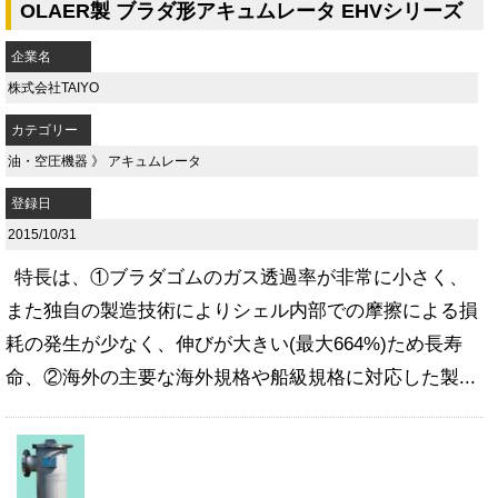
OLAER製 ブラダ形アキュムレータ EHVシリーズ
企業名
株式会社TAIYO
カテゴリー
油・空圧機器
》
アキュムレータ
登録日
2015/10/31
特長は、①ブラダゴムのガス透過率が非常に小さく、
また独自の製造技術によりシェル内部での摩擦による損
耗の発生が少なく、伸びが大きい(最大664%)ため長寿
命、②海外の主要な海外規格や船級規格に対応した製...