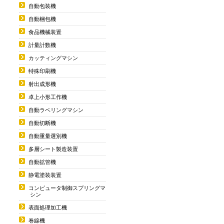
自動包装機
自動梱包機
食品機械装置
計量計数機
カッティングマシン
特殊印刷機
射出成形機
卓上小形工作機
自動ラベリングマシン
自動切断機
自動重量選別機
多層シート製造装置
自動拡管機
静電塗装装置
コンピュータ制御スプリングマ
シン
表面処理加工機
巻線機