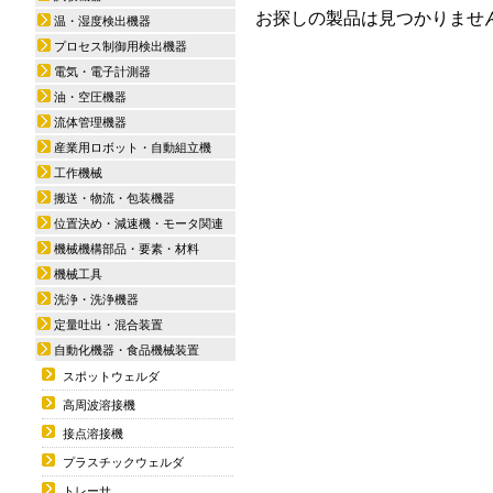
お探しの製品は見つかりませ
温・湿度検出機器
プロセス制御用検出機器
電気・電子計測器
油・空圧機器
流体管理機器
産業用ロボット・自動組立機
工作機械
搬送・物流・包装機器
位置決め・減速機・モータ関連
機械機構部品・要素・材料
機械工具
洗浄・洗浄機器
定量吐出・混合装置
自動化機器・食品機械装置
スポットウェルダ
高周波溶接機
接点溶接機
プラスチックウェルダ
トレーサ