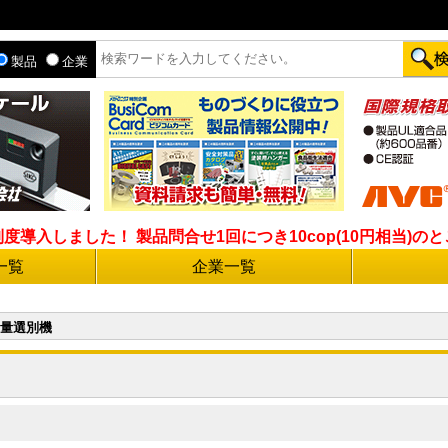
製品
企業
入しました！ 製品問合せ1回につき10cop(10円相当)のとこ
一覧
企業一覧
量選別機