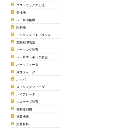
ロストワックス工法
溶接機
レーザ溶接機
彫刻機
インクジェットプリンタ
自動刻印装置
マーキング装置
レーザマーキング装置
パーツフィーダ
直進フィーダ
ホッパ
スプリングフィーダ
バイブレータ
エスケープ装置
自動選別機
塗装機器
塗装材料