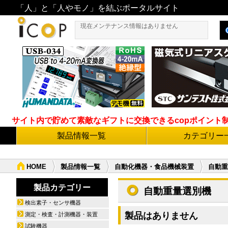
「人」と「人やモノ」を結ぶポータルサイト
現在メンテナンス情報はありません
サイト内で貯めて素敵なギフトに交換できるcopポイント制度導
製品情報一覧
カテゴリー
HOME
製品情報一覧
自動化機器・食品機械装置
自動重
製品カテゴリー
自動重量選別機
検出素子・センサ機器
製品はありません
測定・検査・計測機器・装置
試験機器