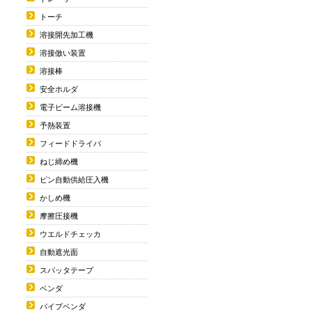
トーチ
溶接開先加工機
溶接倣い装置
溶接棒
安全ホルダ
電子ビーム溶接機
予熱装置
フィードドライバ
ねじ締め機
ピン自動供給圧入機
かしめ機
摩擦圧接機
ウエルドチェッカ
自動遮光面
スパッタテープ
ベンダ
パイプベンダ