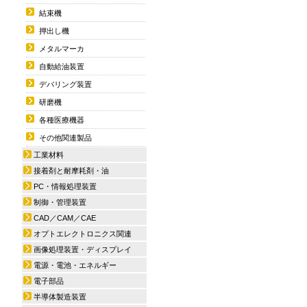
結束機
押出し機
メタルマーカ
自動給油装置
デバリング装置
研磨機
各種医療機器
その他関連製品
工業材料
接着剤と耐摩耗剤・油
PC・情報処理装置
制御・管理装置
CAD／CAM／CAE
オプトエレクトロニクス関連
画像処理装置・ディスプレイ
電源・電池・エネルギー
電子部品
半導体製造装置