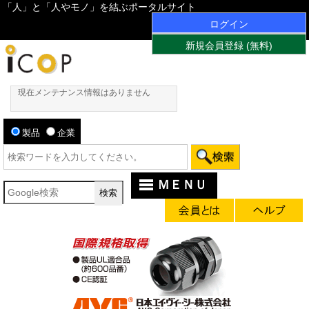
「人」と「人やモノ」を結ぶポータルサイト
ログイン
新規会員登録 (無料)
現在メンテナンス情報はありません
製品
企業
ＭＥＮＵ