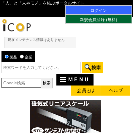
「人」と「人やモノ」を結ぶポータルサイト
ログイン
新規会員登録 (無料)
現在メンテナンス情報はありません
製品
企業
ＭＥＮＵ