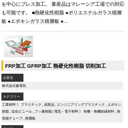
を中心にプレス加工。 量産品はマレーシア工場での対応
も可能です。 ■熱硬化性樹脂 ●ポリエステルガラス積層
板 ●エポキシガラス積層板 ●...
FRP加工 GFRP加工 熱硬化性樹脂 切削加工
企業名
株式会社藤電気
カテゴリー
工業材料
》
プラスチック
,
成形品
,
エンジニアリングプラスチック
,
エポキシ
樹脂
,
塩化ビニール
,
フッ素樹脂
|
電気・電子材料
》
有機・無機絶縁材料
,
熱
収縮チューブ
,
積層板