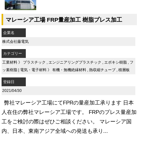
マレーシア工場 FRP量産加工 樹脂プレス加工
企業名
株式会社藤電気
カテゴリー
工業材料
》
プラスチック
,
エンジニアリングプラスチック
,
エポキシ樹脂
,
フ
ッ素樹脂
|
電気・電子材料
》
有機・無機絶縁材料
,
熱収縮チューブ
,
積層板
登録日
2021/04/30
弊社マレーシア工場にてFPRの量産加工承ります 日本
人在住の弊社マレーシア工場です。 FRPのプレス量産加
工をご検討の際はぜひご相談ください。 マレーシア国
内、日本、東南アジア全域への発送も承り...