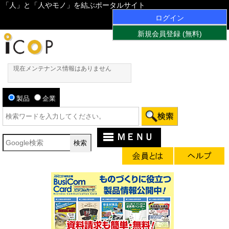
「人」と「人やモノ」を結ぶポータルサイト
ログイン
新規会員登録 (無料)
現在メンテナンス情報はありません
製品
企業
ＭＥＮＵ