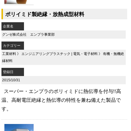
ポリイミド製絶縁・放熱成型材料
企業名
グンゼ株式会社 エンプラ事業部
カテゴリー
工業材料
》
エンジニアリングプラスチック
|
電気・電子材料
》
有機・無機絶
縁材料
登録日
2015/10/31
スーパー・エンプラのポリィミドに熱伝導を付与!!高
温、高耐電圧絶縁と熱伝導の特性を兼ね備えた製品で
す。