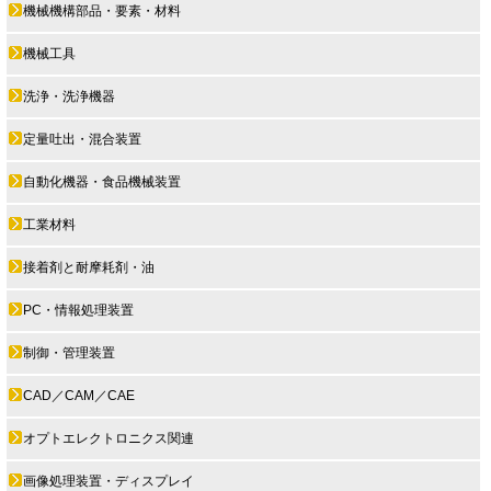
機械機構部品・要素・材料
機械工具
洗浄・洗浄機器
定量吐出・混合装置
自動化機器・食品機械装置
工業材料
接着剤と耐摩耗剤・油
PC・情報処理装置
制御・管理装置
CAD／CAM／CAE
オプトエレクトロニクス関連
画像処理装置・ディスプレイ