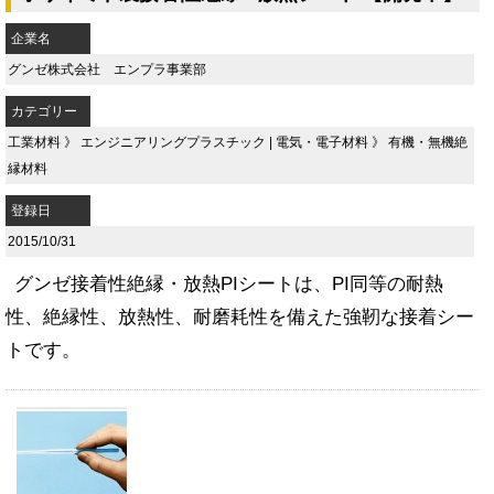
企業名
グンゼ株式会社 エンプラ事業部
カテゴリー
工業材料
》
エンジニアリングプラスチック
|
電気・電子材料
》
有機・無機絶
縁材料
登録日
2015/10/31
グンゼ接着性絶縁・放熱PIシートは、PI同等の耐熱
性、絶縁性、放熱性、耐磨耗性を備えた強靭な接着シー
トです。