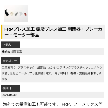
FRPプレス加工 樹脂プレス加工 開閉器・ブレーカ
ー・モーター部品
企業名
株式会社藤電気
カテゴリー
工業材料
》
プラスチック
,
成形品
,
エンジニアリングプラスチック
,
エポキシ
樹脂
,
塩化ビニール
,
フッ素樹脂
|
電気・電子材料
》
有機・無機絶縁材料
,
積
層板
登録日
2021/04/30
海外での量産加工も可能です。 FRP、ノーメックス等