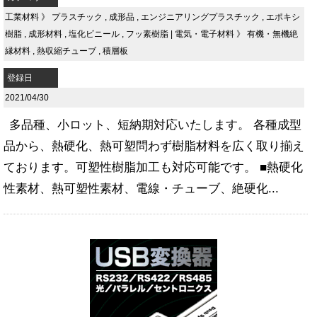
工業材料
》
プラスチック
,
成形品
,
エンジニアリングプラスチック
,
エポキシ
樹脂
,
成形材料
,
塩化ビニール
,
フッ素樹脂
|
電気・電子材料
》
有機・無機絶
縁材料
,
熱収縮チューブ
,
積層板
登録日
2021/04/30
多品種、小ロット、短納期対応いたします。 各種成型
品から、熱硬化、熱可塑問わず樹脂材料を広く取り揃え
ております。可塑性樹脂加工も対応可能です。 ■熱硬化
性素材、熱可塑性素材、電線・チューブ、絶硬化...