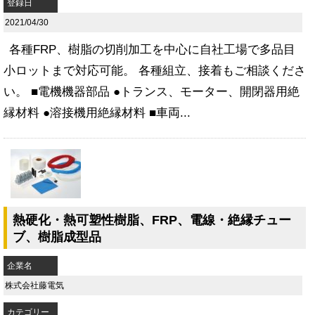
登録日
2021/04/30
各種FRP、樹脂の切削加工を中心に自社工場で多品目
小ロットまで対応可能。 各種組立、接着もご相談くださ
い。 ■電機機器部品 ●トランス、モーター、開閉器用絶
縁材料 ●溶接機用絶縁材料 ■車両...
熱硬化・熱可塑性樹脂、FRP、電線・絶縁チュー
ブ、樹脂成型品
企業名
株式会社藤電気
カテゴリー