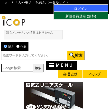
「人」と「人やモノ」を結ぶポータルサイト
ログイン
新規会員登録 (無料)
現在メンテナンス情報はありません
製品
企業
ＭＥＮＵ