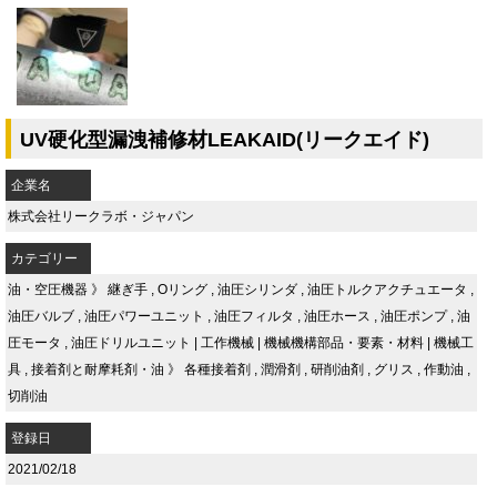
UV硬化型漏洩補修材LEAKAID(リークエイド)
企業名
株式会社リークラボ・ジャパン
カテゴリー
油・空圧機器
》
継ぎ手
,
Oリング
,
油圧シリンダ
,
油圧トルクアクチュエータ
,
油圧バルブ
,
油圧パワーユニット
,
油圧フィルタ
,
油圧ホース
,
油圧ポンプ
,
油
圧モータ
,
油圧ドリルユニット
|
工作機械
|
機械機構部品・要素・材料
|
機械工
具
,
接着剤と耐摩耗剤・油
》
各種接着剤
,
潤滑剤
,
研削油剤
,
グリス
,
作動油
,
切削油
登録日
2021/02/18