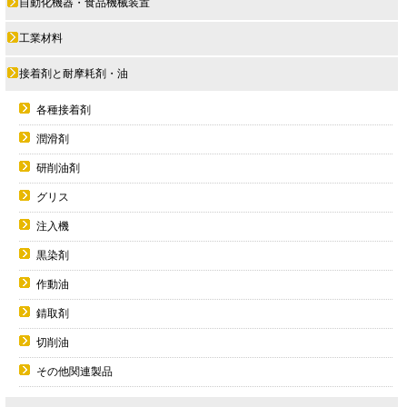
自動化機器・食品機械装置
工業材料
接着剤と耐摩耗剤・油
各種接着剤
潤滑剤
研削油剤
グリス
注入機
黒染剤
作動油
錆取剤
切削油
その他関連製品