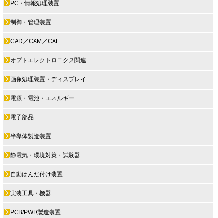
PC・情報処理装置
制御・管理装置
CAD／CAM／CAE
オプトエレクトロニクス関連
画像処理装置・ディスプレイ
電源・電池・エネルギー
電子部品
半導体製造装置
静電気・環境対策・試験器
自動はんだ付け装置
実装工具・機器
PCB/PWD製造装置