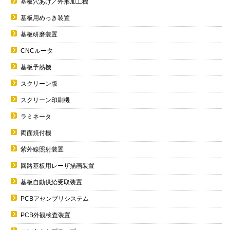
基板穴あけ／外形加工機
基板用めっき装置
基板研磨装置
CNCルータ
基板予熱機
スクリーン版
スクリーン印刷機
ラミネータ
両面焼付機
紫外線照射装置
回路基板用レーザ描画装置
基板自動供給受取装置
PCBアセンブリシステム
PCB外観検査装置