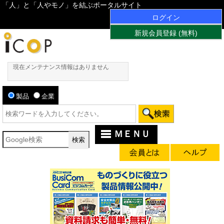
「人」と「人やモノ」を結ぶポータルサイト
ログイン
新規会員登録 (無料)
現在メンテナンス情報はありません
製品
企業
ＭＥＮＵ