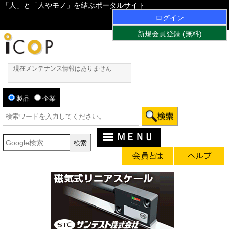
「人」と「人やモノ」を結ぶポータルサイト
ログイン
新規会員登録 (無料)
現在メンテナンス情報はありません
製品
企業
ＭＥＮＵ