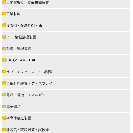
自動化機器・食品機械装置
工業材料
接着剤と耐摩耗剤・油
PC・情報処理装置
制御・管理装置
CAD／CAM／CAE
オプトエレクトロニクス関連
画像処理装置・ディスプレイ
電源・電池・エネルギー
電子部品
半導体製造装置
静電気・環境対策・試験器