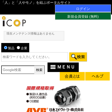
「人」と「人やモノ」を結ぶポータルサイト
ログイン
新規会員登録 (無料)
現在メンテナンス情報はありません
製品
企業
ＭＥＮＵ