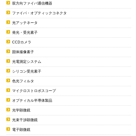
双方向ファイバ通信機器
ファイバ・オプティックコネクタ
光アッテネータ
発光・受光素子
CCDカメラ
固体撮像素子
光電測定システム
シリコン受光素子
色光フィルタ
マイクロストロボスコープ
オプティカル半導体製品
光学顕微鏡
光束干渉顕微鏡
電子顕微鏡