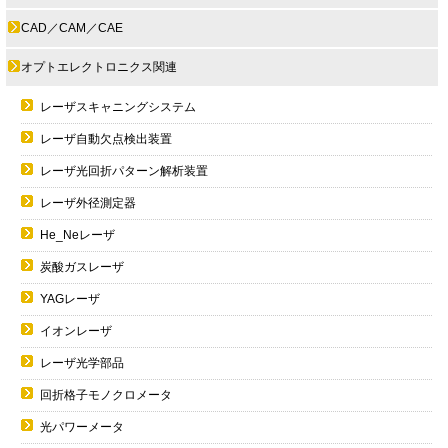
CAD／CAM／CAE
オプトエレクトロニクス関連
レーザスキャニングシステム
レーザ自動欠点検出装置
レーザ光回折パターン解析装置
レーザ外径測定器
He_Neレーザ
炭酸ガスレーザ
YAGレーザ
イオンレーザ
レーザ光学部品
回折格子モノクロメータ
光パワーメータ