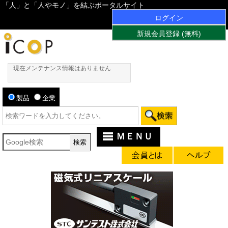
「人」と「人やモノ」を結ぶポータルサイト
ログイン
新規会員登録 (無料)
現在メンテナンス情報はありません
製品
企業
ＭＥＮＵ