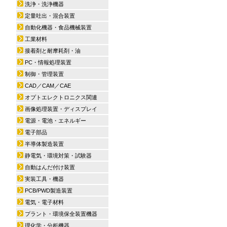
洗浄・洗浄機器
定量吐出・混合装置
自動化機器・食品機械装置
工業材料
接着剤と耐摩耗剤・油
PC・情報処理装置
制御・管理装置
CAD／CAM／CAE
オプトエレクトロニクス関連
画像処理装置・ディスプレイ
電源・電池・エネルギー
電子部品
半導体製造装置
静電気・環境対策・試験器
自動はんだ付け装置
実装工具・機器
PCB/PWD製造装置
電気・電子材料
プラント・環境保全装置機器
理化学・分析機器