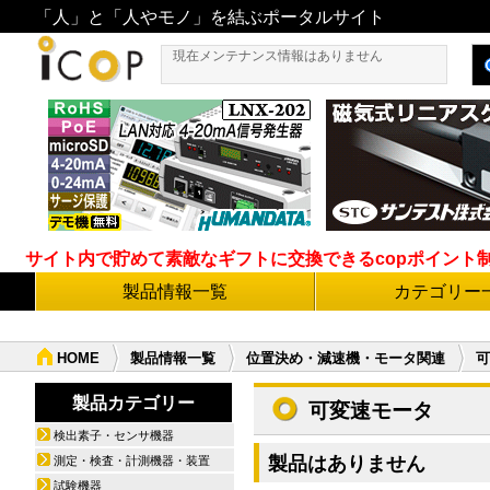
「人」と「人やモノ」を結ぶポータルサイト
現在メンテナンス情報はありません
サイト内で貯めて素敵なギフトに交換できるcopポイント制度導
製品情報一覧
カテゴリー
HOME
製品情報一覧
位置決め・減速機・モータ関連
可
製品カテゴリー
可変速モータ
検出素子・センサ機器
製品はありません
測定・検査・計測機器・装置
試験機器