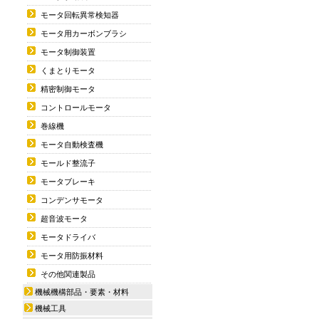
モータ回転異常検知器
モータ用カーボンブラシ
モータ制御装置
くまとりモータ
精密制御モータ
コントロールモータ
巻線機
モータ自動検査機
モールド整流子
モータブレーキ
コンデンサモータ
超音波モータ
モータドライバ
モータ用防振材料
その他関連製品
機械機構部品・要素・材料
機械工具