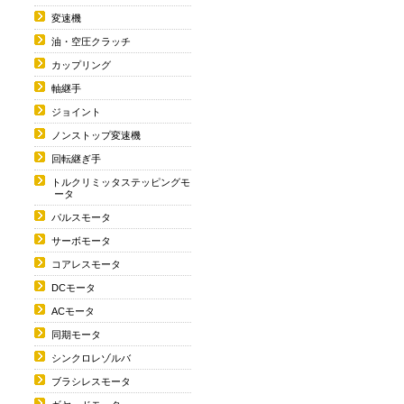
変速機
油・空圧クラッチ
カップリング
軸継手
ジョイント
ノンストップ変速機
回転継ぎ手
トルクリミッタステッピングモ
ータ
パルスモータ
サーボモータ
コアレスモータ
DCモータ
ACモータ
同期モータ
シンクロレゾルバ
ブラシレスモータ