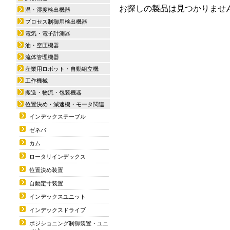
お探しの製品は見つかりませ
温・湿度検出機器
プロセス制御用検出機器
電気・電子計測器
油・空圧機器
流体管理機器
産業用ロボット・自動組立機
工作機械
搬送・物流・包装機器
位置決め・減速機・モータ関連
インデックステーブル
ゼネバ
カム
ロータリインデックス
位置決め装置
自動定寸装置
インデックスユニット
インデックスドライブ
ポジショニング制御装置・ユニ
ット