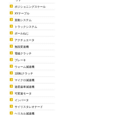
ポジショニングスケール
XYテーブル
直動システム
トラックシステム
ボールねじ
アクチュエータ
無段変速機
電磁クラッチ
ブレーキ
ウォーム減速機
1回転クラッチ
マイクロ減速機
遊星歯車減速機
可変速モータ
インバータ
サイリスタレオナード
ヘリカル減速機