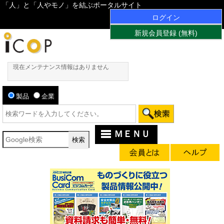
「人」と「人やモノ」を結ぶポータルサイト
ログイン
新規会員登録 (無料)
現在メンテナンス情報はありません
製品
企業
ＭＥＮＵ