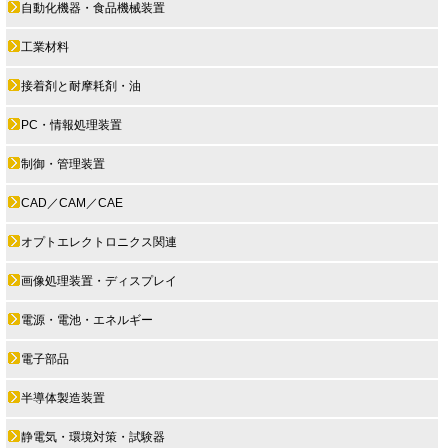
自動化機器・食品機械装置
工業材料
接着剤と耐摩耗剤・油
PC・情報処理装置
制御・管理装置
CAD／CAM／CAE
オプトエレクトロニクス関連
画像処理装置・ディスプレイ
電源・電池・エネルギー
電子部品
半導体製造装置
静電気・環境対策・試験器