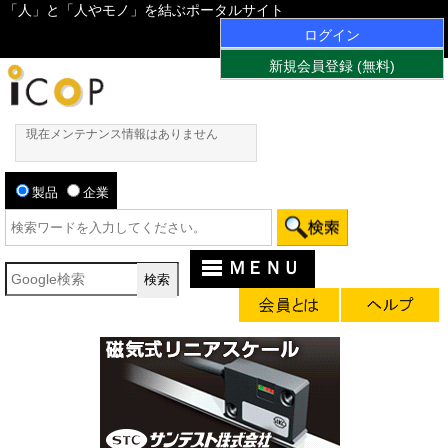
「人」と「人やモノ」を結ぶポータルサイト
ログイン
新規会員登録 (無料)
現在メンテナンス情報はありません
製品
企業
ＭＥＮＵ