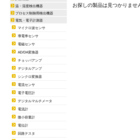
お探しの製品は見つかりませ
温・湿度検出機器
プロセス制御用検出機器
電気・電子計測器
マイクロ波センサ
導電率センサ
電磁センサ
AD/DA変換器
チョッパアンプ
デジタルアンプ
シンクロ変換器
電流センサ
電子電圧計
デジタルマルチメータ
電流計
微小容量計
電位計
回路テスタ