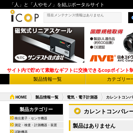
「人」と「人やモノ」を結ぶポータルサイト
現在メンテナンス情報はありません
サイト内で貯めて素敵なギフトに交換できるcopポイント制度導
製品情報一覧
カテゴリー
HOME
製品情報一覧
電気・電子計測器
カレントコンパ
製品カテゴリー
カレントコンパレ
検出素子・センサ機器
製品はありません
測定・検査・計測機器・装置
試験機器