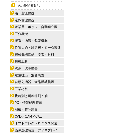
その他関連製品
油・空圧機器
流体管理機器
産業用ロボット・自動組立機
工作機械
搬送・物流・包装機器
位置決め・減速機・モータ関連
機械機構部品・要素・材料
機械工具
洗浄・洗浄機器
定量吐出・混合装置
自動化機器・食品機械装置
工業材料
接着剤と耐摩耗剤・油
PC・情報処理装置
制御・管理装置
CAD／CAM／CAE
オプトエレクトロニクス関連
画像処理装置・ディスプレイ