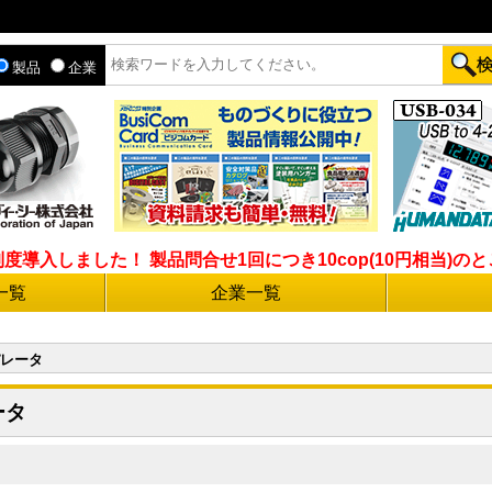
製品
企業
入しました！ 製品問合せ1回につき10cop(10円相当)のとこ
一覧
企業一覧
レータ
ータ