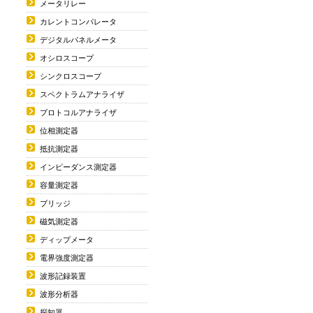
メータリレー
カレントコンパレータ
デジタルパネルメータ
オシロスコープ
シンクロスコープ
スペクトラムアナライザ
プロトコルアナライザ
位相測定器
抵抗測定器
インピーダンス測定器
容量測定器
ブリッジ
磁気測定器
ディップメータ
電界強度測定器
波形記録装置
波形分析器
探知器