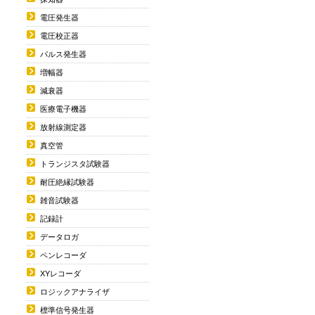
電圧発生器
電圧校正器
パルス発生器
増幅器
減衰器
医療電子機器
放射線測定器
真空管
トランジスタ試験器
耐圧絶縁試験器
雑音試験器
記録計
データロガ
ペンレコーダ
XYレコーダ
ロジックアナライザ
標準信号発生器