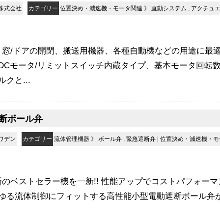
株式会社
カテゴリー
位置決め・減速機・モータ関連
》
直動システム
,
アクチュ
、窓/ドアの開閉、搬送用機器、各種自動機などの用途に最適
DCモータ/リミットスイッチ内蔵タイプ、基本モータ回転
クと...
断ボール弁
ワデン
カテゴリー
流体管理機器
》
ボール弁
,
緊急遮断弁
|
位置決め・減速機・モ
のベストセラー機を一新!! 性能アップでコストパフォーマ
ゆる流体制御にフィットする高性能小型電動遮断ボール弁