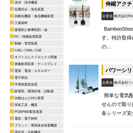
洗浄・洗浄機器
伸縮アクチュエ
定量吐出・混合装置
企業名
株式会社Rob
自動化機器・食品機械装置
工業材料
BambooS
接着剤と耐摩耗剤・油
PC・情報処理装置
す。特許取得
制御・管理装置
の...
CAD／CAM／CAE
オプトエレクトロニクス関連
画像処理装置・ディスプレイ
パワーシリ
電源・電池・エネルギー
電子部品
企業名
株式会社ツ
半導体製造装置
静電気・環境対策・試験器
簡単な電気
自動はんだ付け装置
せんので取り
実装工具・機器
PCB/PWD製造装置
各シリーズ安全
電気・電子材料
プラント・環境保全装置機器
理化学・分析機器