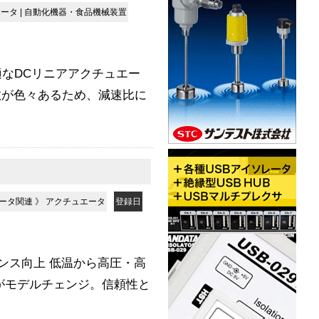
エータ
|
自動化機器・食品機械装置
なDCリニアアクチュエー
数が色々あるため、減速比に
ータ関連
》
アクチュエータ
登録日
ンス向上 低温から高圧・高
がモデルチェンジ。信頼性と