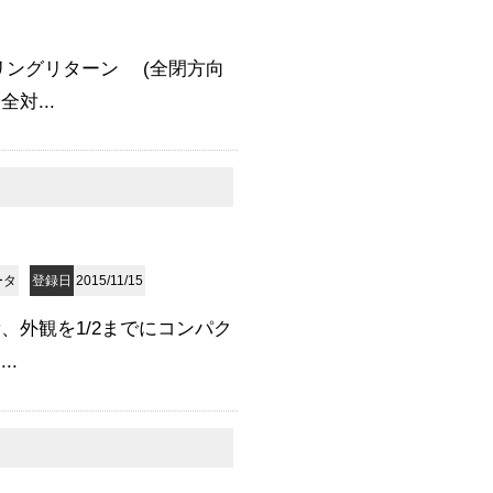
プリングリターン (全閉方向
対...
ータ
登録日
2015/11/15
、外観を1/2までにコンパク
..