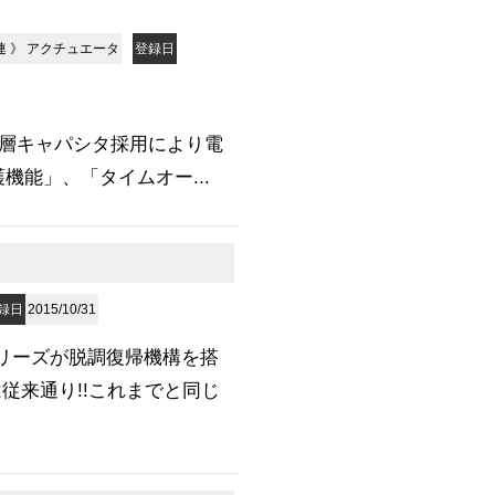
連
》
アクチュエータ
登録日
気二重層キャパシタ採用により電
機能」、「タイムオー...
録日
2015/10/31
Mシリーズが脱調復帰機構を搭
従来通り!!これまでと同じ