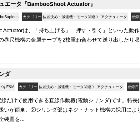
ータ『BambooShoot Actuator』
oSapiens
カテゴリー
位置決め・減速機・モータ関連
》
アクチュエータ
登録
hoot Actuatorは、「持ち上げる」「押す・引く」といっ
の巻尺機構の金属テープを2枚重ね合わせて送り出したり収
ンダ
バキE&M
カテゴリー
位置決め・減速機・モータ関連
》
アクチュエータ
登録日
配線だけで使用できる直線作動機(電動シリンダ)です。特長
扱いが簡単、②シリンダ部はネジ・ナット機構の採用によ
装置を...