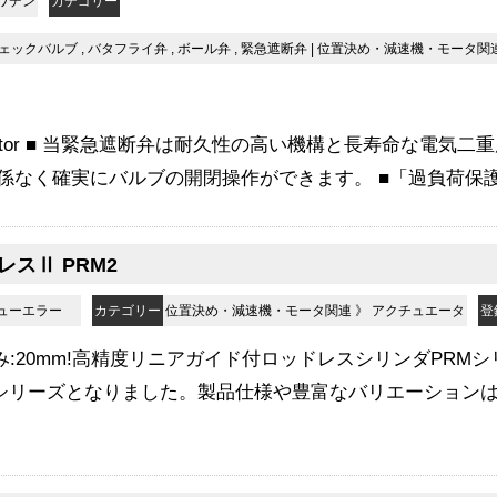
ワデン
カテゴリー
ェックバルブ
,
バタフライ弁
,
ボール弁
,
緊急遮断弁
|
位置決め・減速機・モータ関
Actuator ■ 当緊急遮断弁は耐久性の高い機構と長寿命な電
係なく確実にバルブの開閉操作ができます。 ■「過負荷保護
スⅡ PRM2
ニューエラー
カテゴリー
位置決め・減速機・モータ関連
》
アクチュエータ
登
!厚み:20mm!高精度リニアガイド付ロッドレスシリンダPR
2シリーズとなりました。製品仕様や豊富なバリエーションは