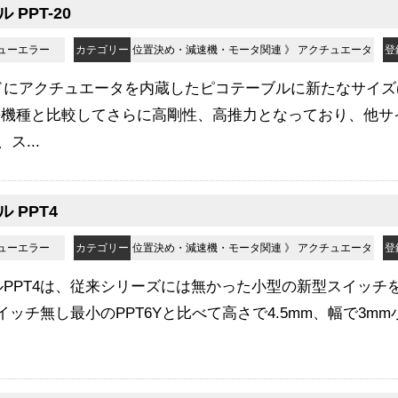
 PPT-20
ニューエラー
カテゴリー
位置決め・減速機・モータ関連
》
アクチュエータ
登
にアクチュエータを内蔵したピコテーブルに新たなサイズ(
来機種と比較してさらに高剛性、高推力となっており、他サ
ス...
 PPT4
ニューエラー
カテゴリー
位置決め・減速機・モータ関連
》
アクチュエータ
登
PPT4は、従来シリーズには無かった小型の新型スイッチを採
イッチ無し最小のPPT6Yと比べて高さで4.5mm、幅で3