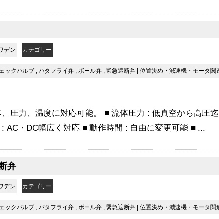
ワデン
カテゴリー
ェックバルブ
,
バタフライ弁
,
ボール弁
,
緊急遮断弁
|
位置決め・減速機・モータ関
、圧力、温度に対応可能。 ■ 流体圧力 : 低真空から高圧迄 
: AC・DC幅広く対応 ■ 動作時間 : 自由に変更可能 ■ ...
断弁
ワデン
カテゴリー
ェックバルブ
,
バタフライ弁
,
ボール弁
,
緊急遮断弁
|
位置決め・減速機・モータ関