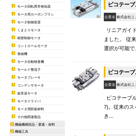
ピコテーブル
モータ回転異常検知器
モータ用カーボンブラシ
企業名
株式会社
モータ制御装置
リニアガイド
くまとりモータ
精密制御モータ
ました。 従
コントロールモータ
選択が可能で、
巻線機
モータ自動検査機
モールド整流子
ピコテーブル
モータブレーキ
企業名
株式会社
コンデンサモータ
超音波モータ
ピコテーブル
モータドライバ
7)。従来のス
モータ用防振材料
き...
その他関連製品
機械機構部品・要素・材料
機械工具