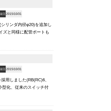
録日
2015/10/31
シリンダ内径φ20)を追加し
イズと同様に配管ポートも
録日
2015/10/31
用しました(RB(RC)6、
mm小型化、従来のスイッチ付