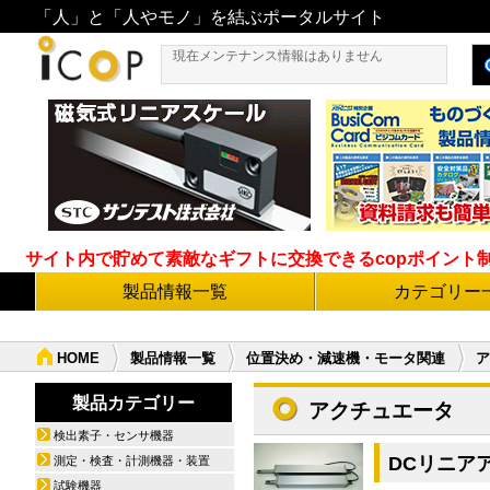
「人」と「人やモノ」を結ぶポータルサイト
現在メンテナンス情報はありません
サイト内で貯めて素敵なギフトに交換できるcopポイント制度導
製品情報一覧
カテゴリー
HOME
製品情報一覧
位置決め・減速機・モータ関連
ア
製品カテゴリー
アクチュエータ
検出素子・センサ機器
DCリニア
測定・検査・計測機器・装置
試験機器