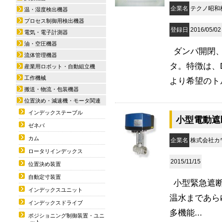
企業名
テクノ昭和
温・湿度検出機器
プロセス制御用検出機器
登録日
2016/05/02
電気・電子計測器
油・空圧機器
ダンパ開閉
流体管理機器
タ。特徴は、
産業用ロボット・自動組立機
工作機械
より希望のトル
搬送・物流・包装機器
位置決め・減速機・モータ関連
インデックステーブル
小型電動遮
ゼネバ
カム
企業名
株式会社カ
ロータリインデックス
2015/11/15
位置決め装置
自動定寸装置
小型緊急遮断
インデックスユニット
温水まであら
インデックスドライブ
多機能...
ポジショニング制御装置・ユニ
ット