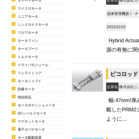
企業名
株式会社カ
ギヤードモータ
マイクロモータ
流体管理機器
》
チ
リニアモータ
シンクロナスモータ
2015/11/15
ブロワモータ
Hybrid 
モータファン
源の有無に関
モータプーリ
トルクモータ
ドライバモジュール
ピコロッドレ
フェライトコア
モータシャフト
企業名
株式会社
防爆モータ
焼結部品
幅:47mm
モータポテンショメータ
載したPRM
DCシールドモータ
ように...
マグネットモータ
電子ガバナモータ
モータ駆動装置