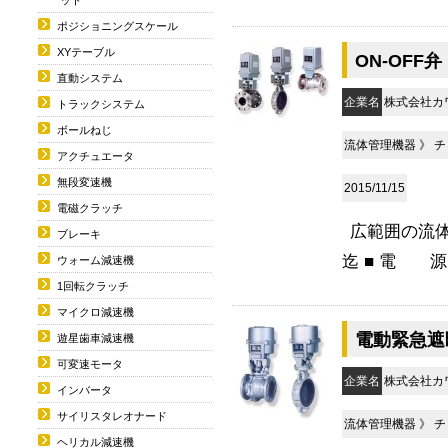
ポジショニングスケール
XYテーブル
ON-OFF弁
直動システム
企業名
株式会社カ
トラックシステム
ボールねじ
流体管理機器
》
チ
アクチュエータ
無段変速機
2015/11/15
電磁クラッチ
広範囲の流体
ブレーキ
迄 ■ 電 源 
ウォーム減速機
1回転クラッチ
マイクロ減速機
電動緊急遮
遊星歯車減速機
可変速モータ
企業名
株式会社カ
インバータ
サイリスタレオナード
流体管理機器
》
チ
ヘリカル減速機