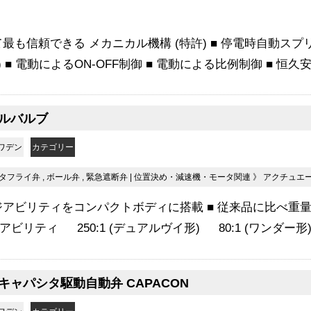
最も信頼できる メカニカル機構 (特許) ■ 停電時自動ス
■ 電動によるON-OFF制御 ■ 電動による比例制御 ■ 恒久安全
ルバルブ
ワデン
カテゴリー
タフライ弁
,
ボール弁
,
緊急遮断弁
|
位置決め・減速機・モータ関連
》
アクチュエ
アビリティをコンパクトボディに搭載 ■ 従来品に比べ重量
アビリティ 250:1 (デュアルヴイ形) 80:1 (ワンダー形).
キャパシタ駆動自動弁 CAPACON