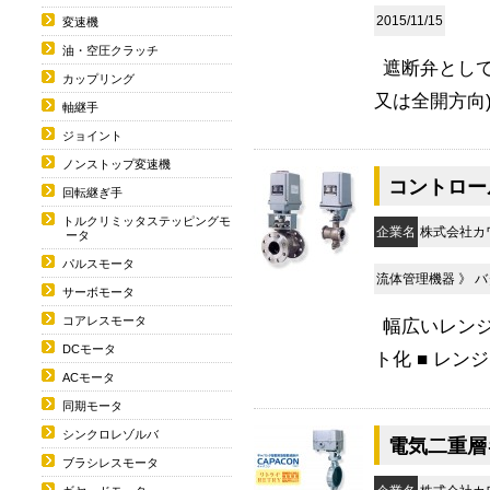
2015/11/15
変速機
油・空圧クラッチ
遮断弁として
カップリング
又は全開方向) 
軸継手
ジョイント
ノンストップ変速機
コントロー
回転継ぎ手
トルクリミッタステッピングモ
企業名
株式会社カ
ータ
パルスモータ
流体管理機器
》
バ
サーボモータ
コアレスモータ
幅広いレンジ
DCモータ
ト化 ■ レンジ
ACモータ
同期モータ
シンクロレゾルバ
電気二重層
ブラシレスモータ