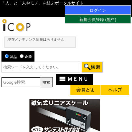
「人」と「人やモノ」を結ぶポータルサイト
ログイン
新規会員登録 (無料)
現在メンテナンス情報はありません
製品
企業
ＭＥＮＵ