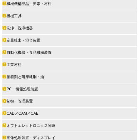
機械機構部品・要素・材料
機械工具
洗浄・洗浄機器
定量吐出・混合装置
自動化機器・食品機械装置
工業材料
接着剤と耐摩耗剤・油
PC・情報処理装置
制御・管理装置
CAD／CAM／CAE
オプトエレクトロニクス関連
画像処理装置・ディスプレイ