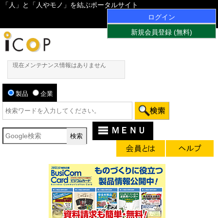
「人」と「人やモノ」を結ぶポータルサイト
ログイン
新規会員登録 (無料)
現在メンテナンス情報はありません
製品
企業
ＭＥＮＵ