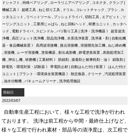
ドシャフト
,
特殊ベアリング
,
ローラリニアベアリング
,
コネクタ
,
クランプ
|
機械工具
》
超硬工具
,
ねじ切り工具
,
ドリル
,
コレットチャック
,
ブラシ
,
カ
ッタユニット
,
リベットツール
,
プッシュドライバ
,
切削工具
,
エアビット
,
ツ
ーリングユニット
,
工業用じゃばら
,
ねじ回転ヘッド
,
研磨ユニット
,
カッタヘ
ッド
,
電動ドライバ
,
スピンドル
,
バリ取り工具
|
洗浄・洗浄機器
》
超音波洗
浄機
,
高圧ジェット洗浄機
,
部品洗浄機
,
水系洗浄装置
,
洗浄液・剤
|
自動化機
器・食品機械装置
》
高周波溶接機
,
接点溶接機
,
溶接開先加工機
,
ねじ締め機
,
溶接機
,
レーザ溶接機
,
塗装機器
,
射出成形機
,
静電塗装装置
,
表面処理加工
機
,
押出し機
,
研磨機
|
工業材料
》
防錆剤
,
接着剤と耐摩耗剤・油
》
錆取剤
|
静電気・環境対策・試験器
》
帯電防止材
|
自動はんだ付け装置
》
はんだ付け
ユニット
|
プラント・環境保全装置機器
》
熱交換器
,
クリーナ
,
汚泥処理装置
,
油水分離機
,
バキュームクリーナ
,
洗浄処理施設
登録日
2022/03/07
自動車生産工程において、様々な工程で洗浄が行われ
ております。 洗浄は前工程から中間・最終仕上げなど、
様々な工程で行われ素材・部品等の清浄度は、次工程で