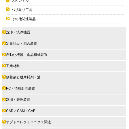
スピンドル
バリ取り工具
その他関連製品
洗浄・洗浄機器
定量吐出・混合装置
自動化機器・食品機械装置
工業材料
接着剤と耐摩耗剤・油
PC・情報処理装置
制御・管理装置
CAD／CAM／CAE
オプトエレクトロニクス関連