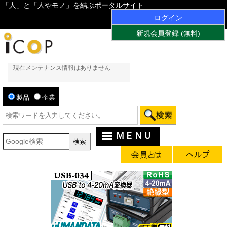
「人」と「人やモノ」を結ぶポータルサイト
ログイン
新規会員登録 (無料)
現在メンテナンス情報はありません
製品
企業
ＭＥＮＵ