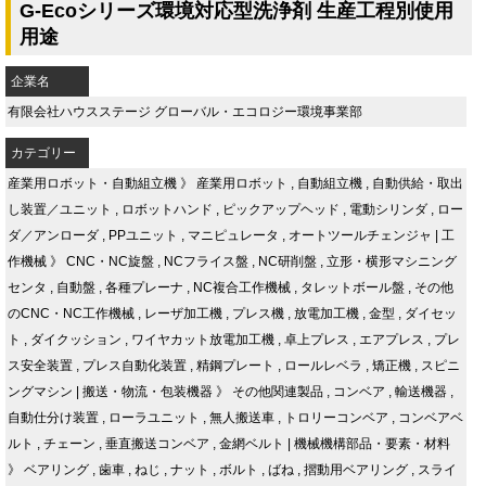
G-Ecoシリーズ環境対応型洗浄剤 生産工程別使用
用途
企業名
有限会社ハウスステージ グローバル・エコロジー環境事業部
カテゴリー
産業用ロボット・自動組立機
》
産業用ロボット
,
自動組立機
,
自動供給・取出
し装置／ユニット
,
ロボットハンド
,
ピックアップヘッド
,
電動シリンダ
,
ロー
ダ／アンローダ
,
PPユニット
,
マニピュレータ
,
オートツールチェンジャ
|
工
作機械
》
CNC・NC旋盤
,
NCフライス盤
,
NC研削盤
,
立形・横形マシニング
センタ
,
自動盤
,
各種プレーナ
,
NC複合工作機械
,
タレットボール盤
,
その他
のCNC・NC工作機械
,
レーザ加工機
,
プレス機
,
放電加工機
,
金型
,
ダイセッ
ト
,
ダイクッション
,
ワイヤカット放電加工機
,
卓上プレス
,
エアプレス
,
プレ
ス安全装置
,
プレス自動化装置
,
精鋼プレート
,
ロールレベラ
,
矯正機
,
スピニ
ングマシン
|
搬送・物流・包装機器
》
その他関連製品
,
コンベア
,
輸送機器
,
自動仕分け装置
,
ローラユニット
,
無人搬送車
,
トロリーコンベア
,
コンベアベ
ルト
,
チェーン
,
垂直搬送コンベア
,
金網ベルト
|
機械機構部品・要素・材料
》
ベアリング
,
歯車
,
ねじ
,
ナット
,
ボルト
,
ばね
,
摺動用ベアリング
,
スライ