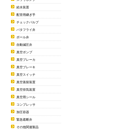
給水装置
配管用継ぎ手
チェックバルブ
バタフライ弁
ボール弁
自動減圧弁
真空ポンプ
真空ブレーカ
真空ブレーキ
真空スイッチ
真空蒸留装置
真空排気装置
真空用シール
コンプレッサ
加圧容器
緊急遮断弁
その他関連製品