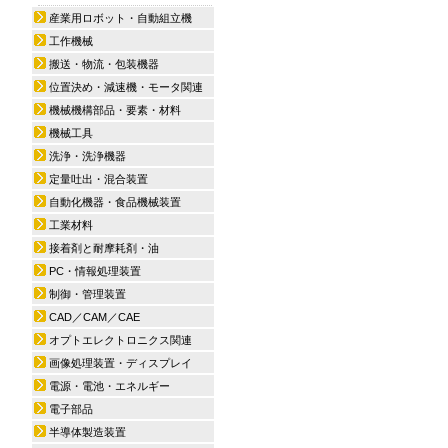
産業用ロボット・自動組立機
工作機械
搬送・物流・包装機器
位置決め・減速機・モータ関連
機械機構部品・要素・材料
機械工具
洗浄・洗浄機器
定量吐出・混合装置
自動化機器・食品機械装置
工業材料
接着剤と耐摩耗剤・油
PC・情報処理装置
制御・管理装置
CAD／CAM／CAE
オプトエレクトロニクス関連
画像処理装置・ディスプレイ
電源・電池・エネルギー
電子部品
半導体製造装置