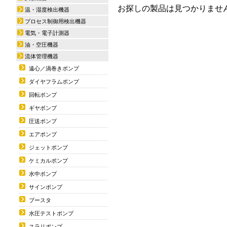
お探しの製品は見つかりませ
温・湿度検出機器
プロセス制御用検出機器
電気・電子計測器
油・空圧機器
流体管理機器
遠心／渦巻きポンプ
ダイヤフラムポンプ
回転ポンプ
ギヤポンプ
圧送ポンプ
エアポンプ
ジェットポンプ
ケミカルポンプ
水中ポンプ
サインポンプ
ブースタ
水圧テストポンプ
スラリポンプ