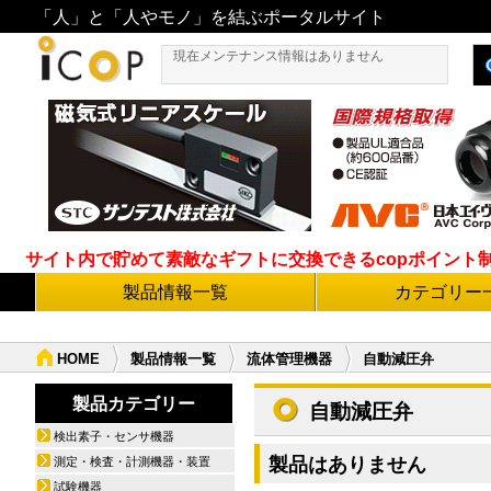
「人」と「人やモノ」を結ぶポータルサイト
現在メンテナンス情報はありません
サイト内で貯めて素敵なギフトに交換できるcopポイント制度導
製品情報一覧
カテゴリー
HOME
製品情報一覧
流体管理機器
自動減圧弁
製品カテゴリー
自動減圧弁
検出素子・センサ機器
製品はありません
測定・検査・計測機器・装置
試験機器