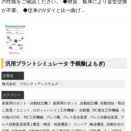
の性能をご確認ください。 ◆材質、板厚により金型交換
が不要。 ◆従来のVダイと比べ曲げ...
汎用プラントシミュレータ 予模擬(よもぎ)
企業名
株式会社 フロンティアシステムズ
カテゴリー
産業用ロボット・自動組立機
》
産業用ロボット
,
自動組立機
,
自動供給・取出
し装置／ユニット
,
ロボットハンド
|
工作機械
》
自動盤
,
NC複合工作機械
,
そ
の他のCNC・NC工作機械
,
プレス機
,
プレス安全装置
,
プレス自動化装置
,
プ
レス自動監視装置
|
搬送・物流・包装機器
》
コンベア
,
輸送機器
,
自動仕分け