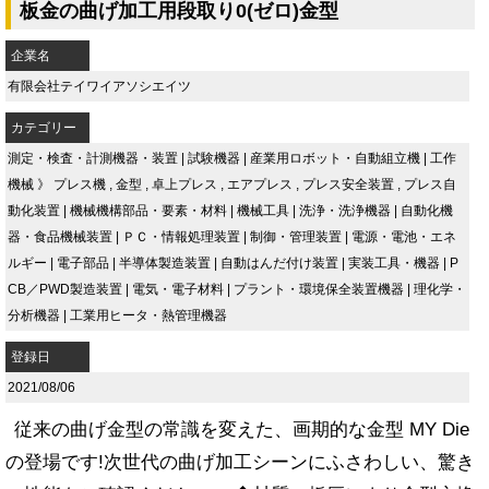
板金の曲げ加工用段取り0(ゼロ)金型
企業名
有限会社テイワイアソシエイツ
カテゴリー
測定・検査・計測機器・装置
|
試験機器
|
産業用ロボット・自動組立機
|
工作
機械
》
プレス機
,
金型
,
卓上プレス
,
エアプレス
,
プレス安全装置
,
プレス自
動化装置
|
機械機構部品・要素・材料
|
機械工具
|
洗浄・洗浄機器
|
自動化機
器・食品機械装置
|
ＰＣ・情報処理装置
|
制御・管理装置
|
電源・電池・エネ
ルギー
|
電子部品
|
半導体製造装置
|
自動はんだ付け装置
|
実装工具・機器
|
P
CB／PWD製造装置
|
電気・電子材料
|
プラント・環境保全装置機器
|
理化学・
分析機器
|
工業用ヒータ・熱管理機器
登録日
2021/08/06
従来の曲げ金型の常識を変えた、画期的な金型 MY Die
の登場です!次世代の曲げ加工シーンにふさわしい、驚き