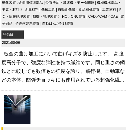
動化装置
,
金型用標準部品
|
位置決め・減速機・モータ関連
|
機械機構部品・
要素・材料
》
金属材料
|
機械工具
|
自動化機器・食品機械装置
|
工業材料
|
Ｐ
Ｃ・情報処理装置
|
制御・管理装置
》
NC／CNC装置
|
CAD／CAM／CAE
|
電
子部品
|
半導体製造装置
|
自動はんだ付け装置
登録日
2021/08/06
板金の曲げ加工において曲げキズを防止します。 高強
度高分子で、強度な弾性を持つ繊維です。同じ重さの鋼
鉄と比較しても数倍もの強度を誇り、飛行機、自動車な
どの本体、防弾チョッキにも使用されている超強化繊...