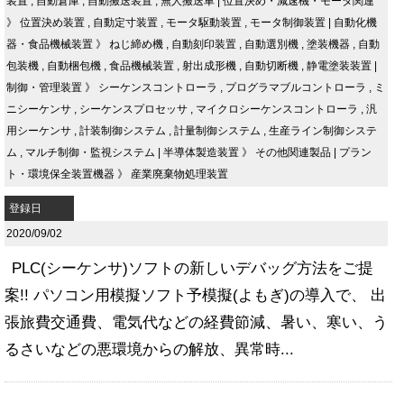
装置
,
自動倉庫
,
自動搬送装置
,
無人搬送車
|
位置決め・減速機・モータ関連
》
位置決め装置
,
自動定寸装置
,
モータ駆動装置
,
モータ制御装置
|
自動化機
器・食品機械装置
》
ねじ締め機
,
自動刻印装置
,
自動選別機
,
塗装機器
,
自動
包装機
,
自動梱包機
,
食品機械装置
,
射出成形機
,
自動切断機
,
静電塗装装置
|
制御・管理装置
》
シーケンスコントローラ
,
プログラマブルコントローラ
,
ミ
ニシーケンサ
,
シーケンスプロセッサ
,
マイクロシーケンスコントローラ
,
汎
用シーケンサ
,
計装制御システム
,
計量制御システム
,
生産ライン制御システ
ム
,
マルチ制御・監視システム
|
半導体製造装置
》
その他関連製品
|
プラン
ト・環境保全装置機器
》
産業廃棄物処理装置
登録日
2020/09/02
PLC(シーケンサ)ソフトの新しいデバッグ方法をご提
案!! パソコン用模擬ソフト予模擬(よもぎ)の導入で、 出
張旅費交通費、電気代などの経費節減、暑い、寒い、う
るさいなどの悪環境からの解放、異常時...