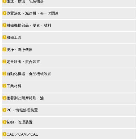
搬送・物流・包装機器
位置決め・減速機・モータ関連
機械機構部品・要素・材料
機械工具
洗浄・洗浄機器
定量吐出・混合装置
自動化機器・食品機械装置
工業材料
接着剤と耐摩耗剤・油
PC・情報処理装置
制御・管理装置
CAD／CAM／CAE