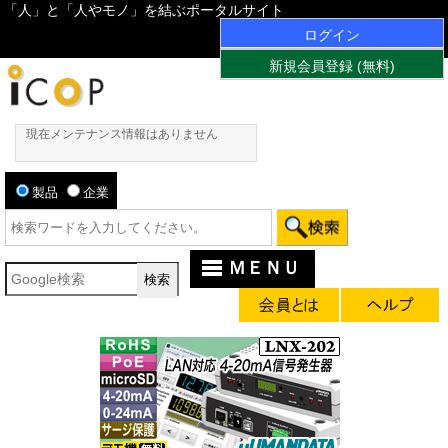
「人」と「人やモノ」を結ぶポータルサイト
ログイン
新規会員登録 (無料)
現在メンテナンス情報はありません
製品
企業
ＭＥＮＵ