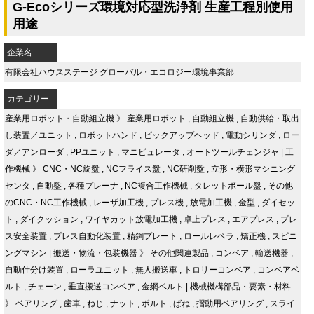
G-Ecoシリーズ環境対応型洗浄剤 生産工程別使用
用途
企業名
有限会社ハウスステージ グローバル・エコロジー環境事業部
カテゴリー
産業用ロボット・自動組立機
》
産業用ロボット
,
自動組立機
,
自動供給・取出
し装置／ユニット
,
ロボットハンド
,
ピックアップヘッド
,
電動シリンダ
,
ロー
ダ／アンローダ
,
PPユニット
,
マニピュレータ
,
オートツールチェンジャ
|
工
作機械
》
CNC・NC旋盤
,
NCフライス盤
,
NC研削盤
,
立形・横形マシニング
センタ
,
自動盤
,
各種プレーナ
,
NC複合工作機械
,
タレットボール盤
,
その他
のCNC・NC工作機械
,
レーザ加工機
,
プレス機
,
放電加工機
,
金型
,
ダイセッ
ト
,
ダイクッション
,
ワイヤカット放電加工機
,
卓上プレス
,
エアプレス
,
プレ
ス安全装置
,
プレス自動化装置
,
精鋼プレート
,
ロールレベラ
,
矯正機
,
スピニ
ングマシン
|
搬送・物流・包装機器
》
その他関連製品
,
コンベア
,
輸送機器
,
自動仕分け装置
,
ローラユニット
,
無人搬送車
,
トロリーコンベア
,
コンベアベ
ルト
,
チェーン
,
垂直搬送コンベア
,
金網ベルト
|
機械機構部品・要素・材料
》
ベアリング
,
歯車
,
ねじ
,
ナット
,
ボルト
,
ばね
,
摺動用ベアリング
,
スライ