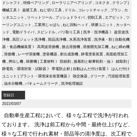
ドシャフト
,
特殊ベアリング
,
ローラリニアベアリング
,
コネクタ
,
クランプ
|
機械工具
》
超硬工具
,
ねじ切り工具
,
ドリル
,
コレットチャック
,
ブラシ
,
カ
ッタユニット
,
リベットツール
,
プッシュドライバ
,
切削工具
,
エアビット
,
ツ
ーリングユニット
,
工業用じゃばら
,
ねじ回転ヘッド
,
研磨ユニット
,
カッタヘ
ッド
,
電動ドライバ
,
スピンドル
,
バリ取り工具
|
洗浄・洗浄機器
》
超音波洗
浄機
,
高圧ジェット洗浄機
,
部品洗浄機
,
水系洗浄装置
,
洗浄液・剤
|
自動化機
器・食品機械装置
》
高周波溶接機
,
接点溶接機
,
溶接開先加工機
,
ねじ締め機
,
溶接機
,
レーザ溶接機
,
塗装機器
,
射出成形機
,
静電塗装装置
,
表面処理加工
機
,
押出し機
,
研磨機
|
工業材料
》
防錆剤
,
接着剤と耐摩耗剤・油
》
錆取剤
|
静電気・環境対策・試験器
》
帯電防止材
|
自動はんだ付け装置
》
はんだ付け
ユニット
|
プラント・環境保全装置機器
》
熱交換器
,
クリーナ
,
汚泥処理装置
,
油水分離機
,
バキュームクリーナ
,
洗浄処理施設
登録日
2022/03/07
自動車生産工程において、様々な工程で洗浄が行われ
ております。 洗浄は前工程から中間・最終仕上げなど、
様々な工程で行われ素材・部品等の清浄度は、次工程で