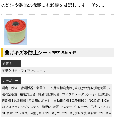
の処理や製品の機能にも影響を及ぼします。 その...
曲げキズを防止シート”EZ Sheet”
企業名
有限会社テイワイアソシエイツ
カテゴリー
測定・検査・計測機器・装置
》
三次元座標測定機
,
自動ばね定数測定装置
,
寸
法測定装置
,
精密測定台
,
簡易勾配測定器
,
マイクロメータ
,
ゲージ
,
自動測定
選別機
|
試験機器
|
産業用ロボット・自動組立機
|
工作機械
》
NC装置
,
NC自
動プログラミングシステム
,
簡易NC装置
,
NCテープ
,
レーザ加工機
,
パソコン
NC装置
,
プレス機
,
金型
,
卓上プレス
,
エアプレス
,
プレス安全装置
,
プレス自