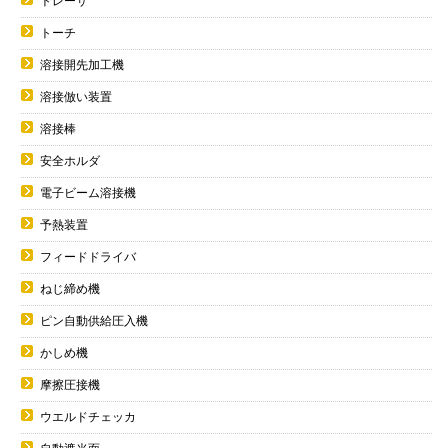
トレーサ
トーチ
溶接開先加工機
溶接倣い装置
溶接棒
安全ホルダ
電子ビーム溶接機
予熱装置
フィードドライバ
ねじ締め機
ピン自動供給圧入機
かしめ機
摩擦圧接機
ウエルドチェッカ