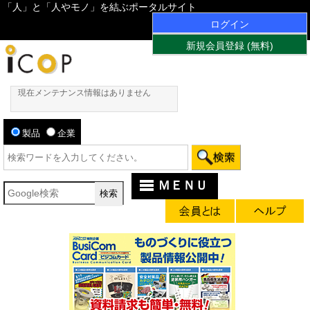
「人」と「人やモノ」を結ぶポータルサイト
ログイン
新規会員登録 (無料)
現在メンテナンス情報はありません
製品
企業
ＭＥＮＵ