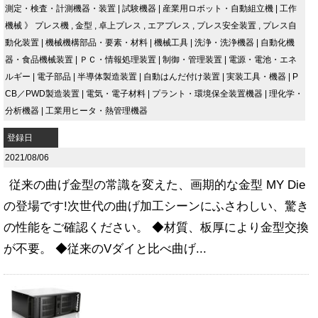
測定・検査・計測機器・装置
|
試験機器
|
産業用ロボット・自動組立機
|
工作
機械
》
プレス機
,
金型
,
卓上プレス
,
エアプレス
,
プレス安全装置
,
プレス自
動化装置
|
機械機構部品・要素・材料
|
機械工具
|
洗浄・洗浄機器
|
自動化機
器・食品機械装置
|
ＰＣ・情報処理装置
|
制御・管理装置
|
電源・電池・エネ
ルギー
|
電子部品
|
半導体製造装置
|
自動はんだ付け装置
|
実装工具・機器
|
P
CB／PWD製造装置
|
電気・電子材料
|
プラント・環境保全装置機器
|
理化学・
分析機器
|
工業用ヒータ・熱管理機器
登録日
2021/08/06
従来の曲げ金型の常識を変えた、画期的な金型 MY Die
の登場です!次世代の曲げ加工シーンにふさわしい、驚き
の性能をご確認ください。 ◆材質、板厚により金型交換
が不要。 ◆従来のVダイと比べ曲げ...