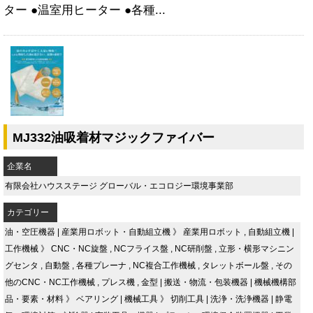
ター ●温室用ヒーター ●各種...
MJ332油吸着材マジックファイバー
企業名
有限会社ハウスステージ グローバル・エコロジー環境事業部
カテゴリー
油・空圧機器
|
産業用ロボット・自動組立機
》
産業用ロボット
,
自動組立機
|
工作機械
》
CNC・NC旋盤
,
NCフライス盤
,
NC研削盤
,
立形・横形マシニン
グセンタ
,
自動盤
,
各種プレーナ
,
NC複合工作機械
,
タレットボール盤
,
その
他のCNC・NC工作機械
,
プレス機
,
金型
|
搬送・物流・包装機器
|
機械機構部
品・要素・材料
》
ベアリング
|
機械工具
》
切削工具
|
洗浄・洗浄機器
|
静電