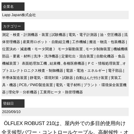
企業名
Lapp Japan株式会社
カテゴリー
測定・検査・計測機器・装置
|
試験機器
|
電気・電子計測器
|
油・空圧機器
|
流
体管理機器
|
産業用ロボット・自動組立機
|
工作機械
|
搬送・物流・包装機器
|
位置決め・減速機・モータ関連
》
モータ駆動装置
,
モータ制御装置
|
機械機構
部品・要素・材料
|
洗浄・洗浄機器
|
定量吐出・混合装置
|
自動化機器・食品
機械装置
》
表面処理加工機
,
結束機
,
各種医療機器
|
ＰＣ・情報処理装置
,
オ
プトエレクトロニクス検査・制御機器
|
電源・電池・エネルギー
|
電子部品
|
半導体製造装置
|
静電気・環境対策・試験器
|
自動はんだ付け装置
|
実装工
具・機器
|
PCB／PWD製造装置
|
電気・電子材料
|
プラント・環境保全装置機
器
|
理化学・分析機器
|
工業用ヒータ・熱管理機器
登録日
2020/09/10
ÖLFLEX ROBUST 210は、屋内外での多目的使用向け
全天候型パワー・コントロールケーブル。高耐候性・オ