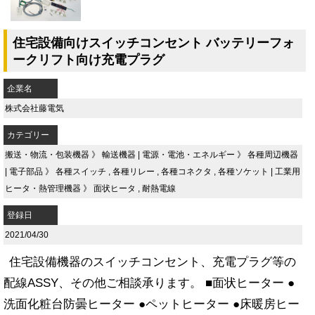
住宅設備向けスイッチコンセント バッテリーフォ
ークリフト向け充電プラグ
企業名
株式会社藤電気
カテゴリー
搬送・物流・包装機器
》
輸送機器
|
電源・電池・エネルギー
》
各種周辺機器
|
電子部品
》
各種スイッチ
,
各種リレー
,
各種コネクタ
,
各種ソケット
|
工業用
ヒータ・熱管理機器
》
面状ヒータ
,
耐熱電線
登録日
2021/04/30
住宅設備機器のスイッチコンセント、充電プラグ等の
配線ASSY、その他ご相談承ります。 ■面状ヒーター ●
洗面化粧台防曇ヒーター ●ペットヒーター ●床暖房ヒー