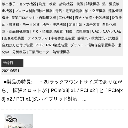
検出素子・センサ機器
|
測定・検査・計測機器・装置
|
試験機器
|
温・湿度検
出機器
|
プロセス制御用検出機器
|
電気・電子計測器
|
油・空圧機器
|
流体管理
機器
|
産業用ロボット・自動組立機
|
工作機械
|
搬送・物流・包装機器
|
位置決
め・減速機・モータ関連
|
洗浄・洗浄機器
|
定量吐出・混合装置
|
自動化機
器・食品機械装置
|
ＰＣ・情報処理装置
|
制御・管理装置
|
CAD／CAM／CAE
|
画像処理装置・ディスプレイ
|
半導体製造装置
|
静電気・環境対策・試験器
|
自動はんだ付け装置
|
PCB／PWD製造装置
|
プラント・環境保全装置機器
|
理
化学・分析機器
|
工業用ヒータ・熱管理機器
登録日
2021/05/11
■製品の特長: ・2Uラックマウントサイズでありなが
ら、 拡張スロットが [ PCIe[x8] x1 / PCI x2 ] と [ PCIe[x
8] x2 / PCI x1 ]のハイブリッド対応。...