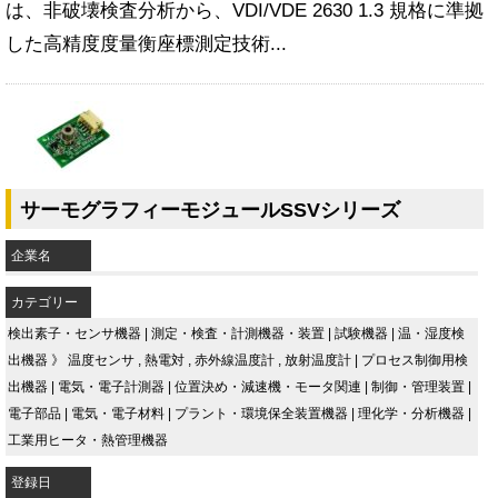
は、非破壊検査分析から、VDI/VDE 2630 1.3 規格に準拠
した高精度度量衡座標測定技術...
サーモグラフィーモジュールSSVシリーズ
企業名
カテゴリー
検出素子・センサ機器
|
測定・検査・計測機器・装置
|
試験機器
|
温・湿度検
出機器
》
温度センサ
,
熱電対
,
赤外線温度計
,
放射温度計
|
プロセス制御用検
出機器
|
電気・電子計測器
|
位置決め・減速機・モータ関連
|
制御・管理装置
|
電子部品
|
電気・電子材料
|
プラント・環境保全装置機器
|
理化学・分析機器
|
工業用ヒータ・熱管理機器
登録日