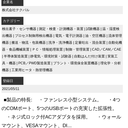
企業名
株式会社テクパル
カテゴリー
検出素子・センサ機器
|
測定・検査・計測機器・装置
|
試験機器
|
温・湿度検
出機器
|
プロセス制御用検出機器
|
電気・電子計測器
|
油・空圧機器
|
流体管理
機器
|
搬送・物流・包装機器
|
洗浄・洗浄機器
|
定量吐出・混合装置
|
自動化機
器・食品機械装置
|
ＰＣ・情報処理装置
|
制御・管理装置
|
CAD／CAM／CAE
|
半導体製造装置
|
静電気・環境対策・試験器
|
自動はんだ付け装置
|
実装工
具・機器
|
PCB／PWD製造装置
|
プラント・環境保全装置機器
|
理化学・分析
機器
|
工業用ヒータ・熱管理機器
登録日
2021/05/11
■製品の特長: ・ファンレス小型システム。 ・4つ
のCOMポート、5つのUSBポートの充実した拡張性。
・ネジ式ロック付ACアダプタを採用。 ・ウォール
マウント、VESAマウント、DI...