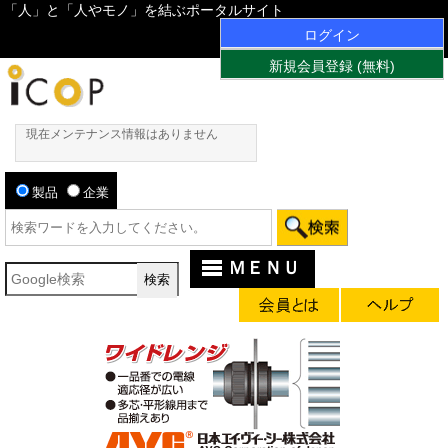
「人」と「人やモノ」を結ぶポータルサイト
ログイン
新規会員登録 (無料)
現在メンテナンス情報はありません
製品
企業
ＭＥＮＵ