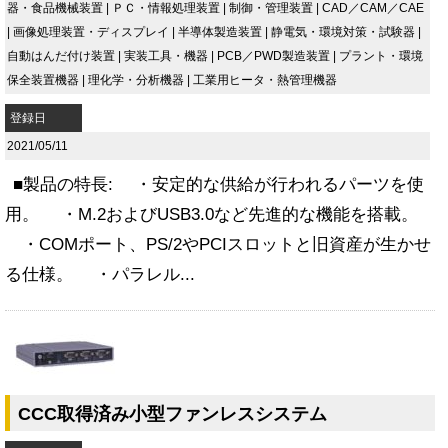
器・食品機械装置
|
ＰＣ・情報処理装置
|
制御・管理装置
|
CAD／CAM／CAE
|
画像処理装置・ディスプレイ
|
半導体製造装置
|
静電気・環境対策・試験器
|
自動はんだ付け装置
|
実装工具・機器
|
PCB／PWD製造装置
|
プラント・環境
保全装置機器
|
理化学・分析機器
|
工業用ヒータ・熱管理機器
登録日
2021/05/11
■製品の特長: ・安定的な供給が行われるパーツを使
用。 ・M.2およびUSB3.0など先進的な機能を搭載。
・COMポート、PS/2やPCIスロットと旧資産が生かせ
る仕様。 ・パラレル...
CCC取得済み小型ファンレスシステム