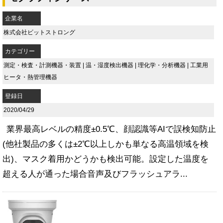
企業名
株式会社ビットストロング
カテゴリー
測定・検査・計測機器・装置
|
温・湿度検出機器
|
理化学・分析機器
|
工業用
ヒータ・熱管理機器
登録日
2020/04/29
業界最高レベルの精度±0.5℃、顔認識等AIで誤検知防止
(他社製品の多くは±2℃以上しかも単なる高温領域を検
出)、マスク着用かどうかも検出可能。設定した温度を
超える人が通った場合音声及びフラッシュアラ...