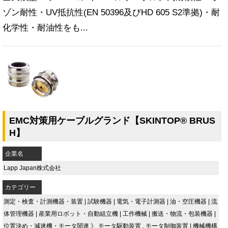
ゾン耐性・UV抵抗性(EN 50396及びHD 605 S2準拠)・耐
化学性・耐油性をも...
EMC対策用ケーブルグランド【SKINTOP® BRUS
H】
企業名
Lapp Japan株式会社
カテゴリー
測定・検査・計測機器・装置
|
試験機器
|
電気・電子計測器
|
油・空圧機器
|
流
体管理機器
|
産業用ロボット・自動組立機
|
工作機械
|
搬送・物流・包装機器
|
位置決め・減速機・モータ関連
》
モータ駆動装置
,
モータ制御装置
|
機械機構