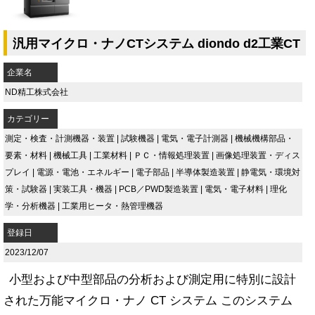
汎用マイクロ・ナノCTシステム diondo d2工業CT
企業名
ND精工株式会社
カテゴリー
測定・検査・計測機器・装置
|
試験機器
|
電気・電子計測器
|
機械機構部品・
要素・材料
|
機械工具
|
工業材料
|
ＰＣ・情報処理装置
|
画像処理装置・ディス
プレイ
|
電源・電池・エネルギー
|
電子部品
|
半導体製造装置
|
静電気・環境対
策・試験器
|
実装工具・機器
|
PCB／PWD製造装置
|
電気・電子材料
|
理化
学・分析機器
|
工業用ヒータ・熱管理機器
登録日
2023/12/07
小型および中型部品の分析および測定用に特別に設計
された万能マイクロ・ナノ CT システム このシステム