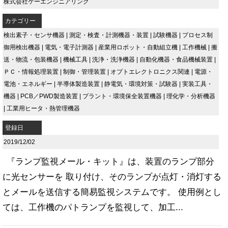
株式会社ケーエンジニアリング
カテゴリー
検出素子・センサ機器
|
測定・検査・計測機器・装置
|
試験機器
|
プロセス制
御用検出機器
|
電気・電子計測器
|
産業用ロボット・自動組立機
|
工作機械
|
搬
送・物流・包装機器
|
機械工具
|
洗浄・洗浄機器
|
自動化機器・食品機械装置
|
ＰＣ・情報処理装置
|
制御・管理装置
|
オプトエレクトロニクス関連
|
電源・
電池・エネルギー
|
半導体製造装置
|
静電気・環境対策・試験器
|
実装工具・
機器
|
PCB／PWD製造装置
|
プラント・環境保全装置機器
|
理化学・分析機器
|
工業用ヒータ・熱管理機器
登録日
2019/12/02
『ランプ監視メール・キット』は、装置のランプ部分
に光センサーを 取り付け、そのランプが点灯・消灯する
とメールを送信する簡易監視システムです。 使用例とし
ては、工作機のパトランプを監視して、加工...