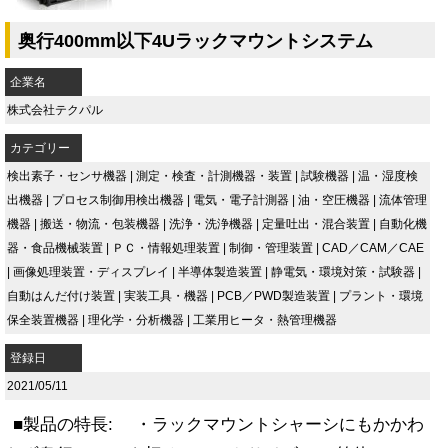
奥行400mm以下4Uラックマウントシステム
企業名
株式会社テクパル
カテゴリー
検出素子・センサ機器
|
測定・検査・計測機器・装置
|
試験機器
|
温・湿度検
出機器
|
プロセス制御用検出機器
|
電気・電子計測器
|
油・空圧機器
|
流体管理
機器
|
搬送・物流・包装機器
|
洗浄・洗浄機器
|
定量吐出・混合装置
|
自動化機
器・食品機械装置
|
ＰＣ・情報処理装置
|
制御・管理装置
|
CAD／CAM／CAE
|
画像処理装置・ディスプレイ
|
半導体製造装置
|
静電気・環境対策・試験器
|
自動はんだ付け装置
|
実装工具・機器
|
PCB／PWD製造装置
|
プラント・環境
保全装置機器
|
理化学・分析機器
|
工業用ヒータ・熱管理機器
登録日
2021/05/11
■製品の特長: ・ラックマウントシャーシにもかかわ