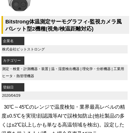
Bitstrong体温測定サーモグラフィ-監視カメラ風
バレット型2機種(視角/検温距離対応)
企業名
株式会社ビットストロング
カテゴリー
測定・検査・計測機器・装置
|
温・湿度検出機器
|
理化学・分析機器
|
工業用
ヒータ・熱管理機器
登録日
2020/04/29
30℃～45℃のレンジで温度検知・業界最高レベルの精
度±0.5℃を実現!顔認識等AIで誤検知防止(他社製品の多
くは±2℃以上しかも単なる高温領域を検出)。設定した