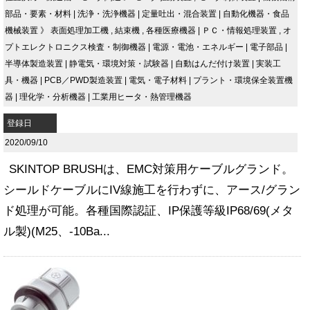
部品・要素・材料
|
洗浄・洗浄機器
|
定量吐出・混合装置
|
自動化機器・食品
機械装置
》
表面処理加工機
,
結束機
,
各種医療機器
|
ＰＣ・情報処理装置
,
オ
プトエレクトロニクス検査・制御機器
|
電源・電池・エネルギー
|
電子部品
|
半導体製造装置
|
静電気・環境対策・試験器
|
自動はんだ付け装置
|
実装工
具・機器
|
PCB／PWD製造装置
|
電気・電子材料
|
プラント・環境保全装置機
器
|
理化学・分析機器
|
工業用ヒータ・熱管理機器
登録日
2020/09/10
SKINTOP BRUSHは、EMC対策用ケーブルグランド。
シールドケーブルにIV線施工を行わずに、アース/グラン
ド処理が可能。各種国際認証、IP保護等級IP68/69(メタ
ル製)(M25、-10Ba...