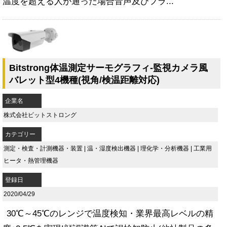
温度を超える人が通った場合音声及びフラ...
Bitstrong体温測定サーモグラフィ-監視カメラ風
バレット型4機種(視角/検温距離対応)
企業名
株式会社ビットストロング
カテゴリー
測定・検査・計測機器・装置
|
温・湿度検出機器
|
理化学・分析機器
|
工業用
ヒータ・熱管理機器
登録日
2020/04/29
30℃～45℃のレンジで温度検知・業界最高レベルの精