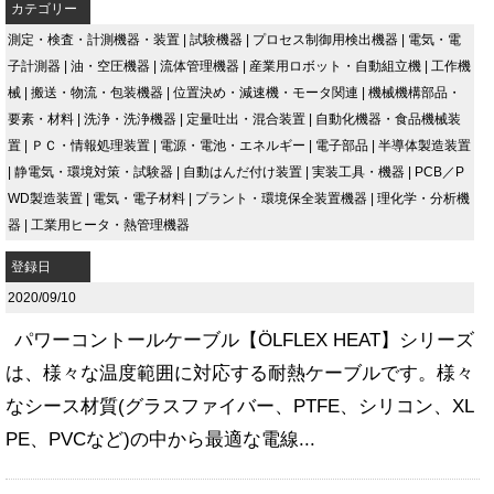
カテゴリー
測定・検査・計測機器・装置
|
試験機器
|
プロセス制御用検出機器
|
電気・電
子計測器
|
油・空圧機器
|
流体管理機器
|
産業用ロボット・自動組立機
|
工作機
械
|
搬送・物流・包装機器
|
位置決め・減速機・モータ関連
|
機械機構部品・
要素・材料
|
洗浄・洗浄機器
|
定量吐出・混合装置
|
自動化機器・食品機械装
置
|
ＰＣ・情報処理装置
|
電源・電池・エネルギー
|
電子部品
|
半導体製造装置
|
静電気・環境対策・試験器
|
自動はんだ付け装置
|
実装工具・機器
|
PCB／P
WD製造装置
|
電気・電子材料
|
プラント・環境保全装置機器
|
理化学・分析機
器
|
工業用ヒータ・熱管理機器
登録日
2020/09/10
パワーコントールケーブル【ÖLFLEX HEAT】シリーズ
は、様々な温度範囲に対応する耐熱ケーブルです。様々
なシース材質(グラスファイバー、PTFE、シリコン、XL
PE、PVCなど)の中から最適な電線...