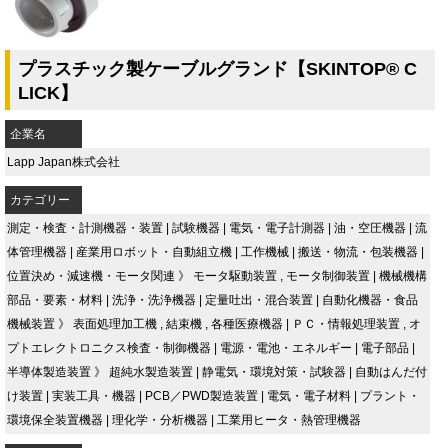
プラスチック製ケーブルグランド【SKINTOP® C
LICK】
企業名
Lapp Japan株式会社
カテゴリー
測定・検査・計測機器・装置
|
試験機器
|
電気・電子計測器
|
油・空圧機器
|
流
体管理機器
|
産業用ロボット・自動組立機
|
工作機械
|
搬送・物流・包装機器
|
位置決め・減速機・モータ関連
》
モータ駆動装置
,
モータ制御装置
|
機械機構
部品・要素・材料
|
洗浄・洗浄機器
|
定量吐出・混合装置
|
自動化機器・食品
機械装置
》
表面処理加工機
,
結束機
,
各種医療機器
|
ＰＣ・情報処理装置
,
オ
プトエレクトロニクス検査・制御機器
|
電源・電池・エネルギー
|
電子部品
|
半導体製造装置
》
超純水製造装置
|
静電気・環境対策・試験器
|
自動はんだ付
け装置
|
実装工具・機器
|
PCB／PWD製造装置
|
電気・電子材料
|
プラント・
環境保全装置機器
|
理化学・分析機器
|
工業用ヒータ・熱管理機器