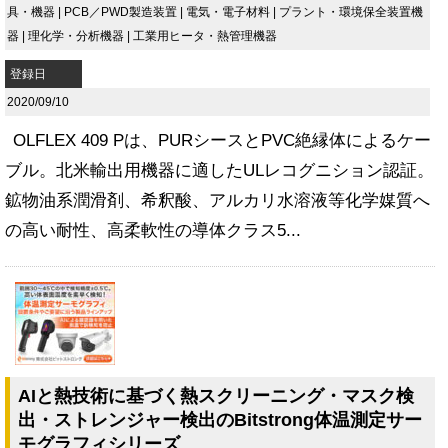
具・機器
|
PCB／PWD製造装置
|
電気・電子材料
|
プラント・環境保全装置機
器
|
理化学・分析機器
|
工業用ヒータ・熱管理機器
登録日
2020/09/10
OLFLEX 409 Pは、PURシースとPVC絶縁体によるケー
ブル。北米輸出用機器に適したULレコグニション認証。
鉱物油系潤滑剤、希釈酸、アルカリ水溶液等化学媒質へ
の高い耐性、高柔軟性の導体クラス5...
AIと熱技術に基づく熱スクリーニング・マスク検
出・ストレンジャー検出のBitstrong体温測定サー
モグラフィシリーズ