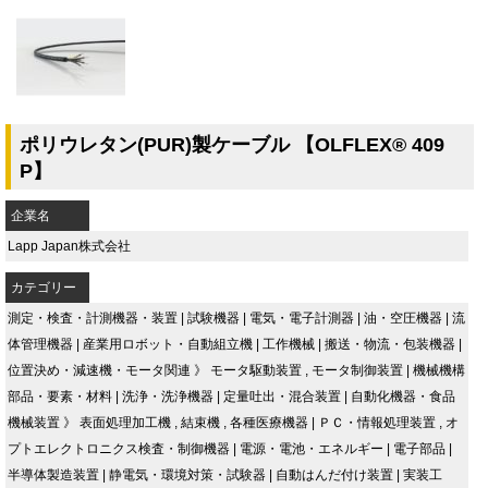
ポリウレタン(PUR)製ケーブル 【OLFLEX® 409
P】
企業名
Lapp Japan株式会社
カテゴリー
測定・検査・計測機器・装置
|
試験機器
|
電気・電子計測器
|
油・空圧機器
|
流
体管理機器
|
産業用ロボット・自動組立機
|
工作機械
|
搬送・物流・包装機器
|
位置決め・減速機・モータ関連
》
モータ駆動装置
,
モータ制御装置
|
機械機構
部品・要素・材料
|
洗浄・洗浄機器
|
定量吐出・混合装置
|
自動化機器・食品
機械装置
》
表面処理加工機
,
結束機
,
各種医療機器
|
ＰＣ・情報処理装置
,
オ
プトエレクトロニクス検査・制御機器
|
電源・電池・エネルギー
|
電子部品
|
半導体製造装置
|
静電気・環境対策・試験器
|
自動はんだ付け装置
|
実装工