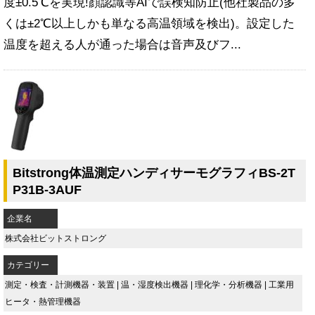
度±0.5℃を実現!顔認識等AIで誤検知防止(他社製品の多
くは±2℃以上しかも単なる高温領域を検出)。設定した
温度を超える人が通った場合は音声及びフ...
Bitstrong体温測定ハンディサーモグラフィBS-2T
P31B-3AUF
企業名
株式会社ビットストロング
カテゴリー
測定・検査・計測機器・装置
|
温・湿度検出機器
|
理化学・分析機器
|
工業用
ヒータ・熱管理機器