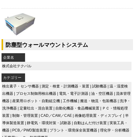
防塵型ウォールマウントシステム
企業名
株式会社テクパル
カテゴリー
検出素子・センサ機器
|
測定・検査・計測機器・装置
|
試験機器
|
温・湿度検
出機器
|
プロセス制御用検出機器
|
電気・電子計測器
|
油・空圧機器
|
流体管理
機器
|
産業用ロボット・自動組立機
|
工作機械
|
搬送・物流・包装機器
|
洗浄・
洗浄機器
|
定量吐出・混合装置
|
自動化機器・食品機械装置
|
ＰＣ・情報処理
装置
|
制御・管理装置
|
CAD／CAM／CAE
|
画像処理装置・ディスプレイ
|
半
導体製造装置
|
静電気・環境対策・試験器
|
自動はんだ付け装置
|
実装工具・
機器
|
PCB／PWD製造装置
|
プラント・環境保全装置機器
|
理化学・分析機器