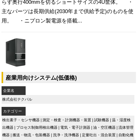
らず奥行400mmを切るショートサイズの4U筐体。 ・
主なパーツは長期供給(2030年まで供給予定)のものを使
用。 ・ニプロン製電源を搭載...
産業用向けシステム(低価格)
企業名
株式会社テクパル
カテゴリー
検出素子・センサ機器
|
測定・検査・計測機器・装置
|
試験機器
|
温・湿度検
出機器
|
プロセス制御用検出機器
|
電気・電子計測器
|
油・空圧機器
|
流体管理
機器
|
搬送・物流・包装機器
|
洗浄・洗浄機器
|
定量吐出・混合装置
|
自動化機