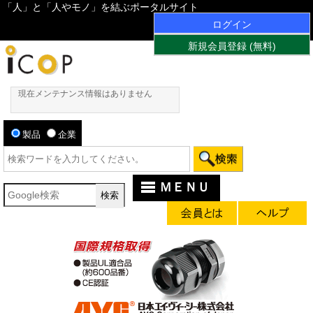
「人」と「人やモノ」を結ぶポータルサイト
ログイン
新規会員登録 (無料)
現在メンテナンス情報はありません
製品
企業
ＭＥＮＵ