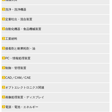
洗浄・洗浄機器
定量吐出・混合装置
自動化機器・食品機械装置
工業材料
接着剤と耐摩耗剤・油
PC・情報処理装置
制御・管理装置
CAD／CAM／CAE
オプトエレクトロニクス関連
画像処理装置・ディスプレイ
電源・電池・エネルギー