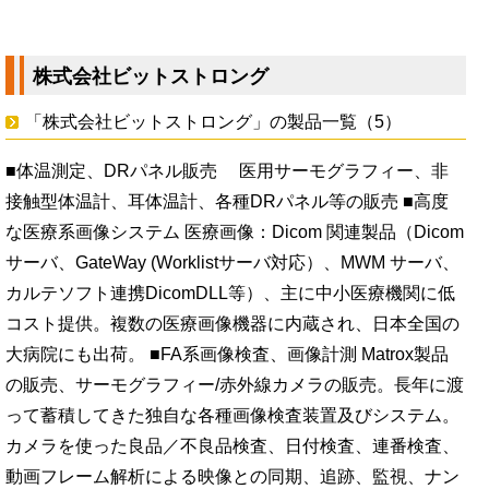
株式会社ビットストロング
「株式会社ビットストロング」の製品一覧（5）
■体温測定、DRパネル販売 医用サーモグラフィー、非
接触型体温計、耳体温計、各種DRパネル等の販売 ■高度
な医療系画像システム 医療画像：Dicom 関連製品（Dicom
サーバ、GateWay (Worklistサーバ対応）、MWM サーバ、
カルテソフト連携DicomDLL等）、主に中小医療機関に低
コスト提供。複数の医療画像機器に内蔵され、日本全国の
大病院にも出荷。 ■FA系画像検査、画像計測 Matrox製品
の販売、サーモグラフィー/赤外線カメラの販売。長年に渡
って蓄積してきた独自な各種画像検査装置及びシステム。
カメラを使った良品／不良品検査、日付検査、連番検査、
動画フレーム解析による映像との同期、追跡、監視、ナン