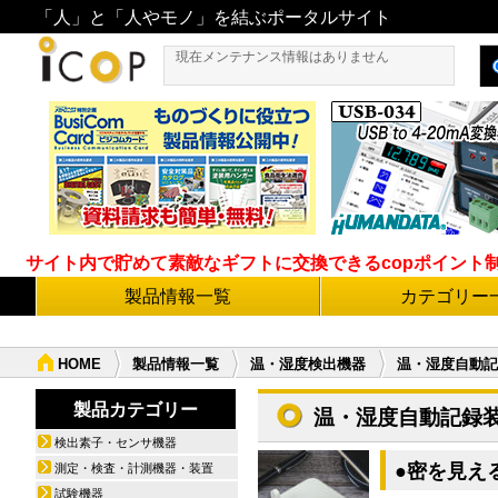
「人」と「人やモノ」を結ぶポータルサイト
現在メンテナンス情報はありません
サイト内で貯めて素敵なギフトに交換できるcopポイント制度導
製品情報一覧
カテゴリー
HOME
製品情報一覧
温・湿度検出機器
温・湿度自動記
製品カテゴリー
温・湿度自動記録
検出素子・センサ機器
●密を見える
測定・検査・計測機器・装置
試験機器