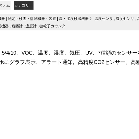
ステム
カテゴリー
機器
|
測定・検査・計測機器・装置
|
温・湿度検出機器
》
温度センサ
,
湿度センサ
,
置機器
,
粉塵計
,
濃度計
,
微粒子カウンタ
1/2.5/4/10、VOC、温度、湿度、気圧、UV、7種類のセ
ホにグラフ表示、アラート通知。高精度CO2センサー、高精度