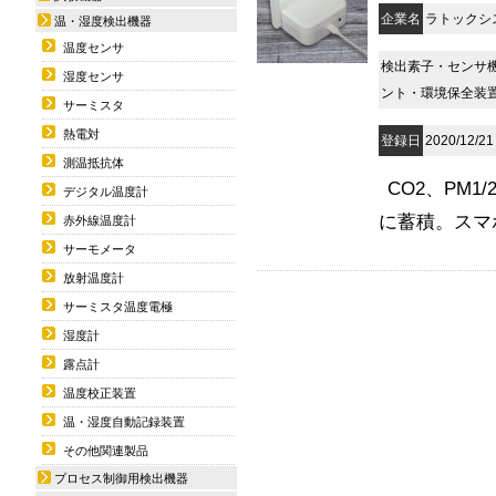
企業名
ラトックシ
温・湿度検出機器
温度センサ
検出素子・センサ
湿度センサ
ント・環境保全装
サーミスタ
熱電対
登録日
2020/12/21
測温抵抗体
CO2、PM
デジタル温度計
に蓄積。スマ
赤外線温度計
サーモメータ
放射温度計
サーミスタ温度電極
湿度計
露点計
温度校正装置
温・湿度自動記録装置
その他関連製品
プロセス制御用検出機器