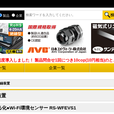
製品
企業
入しました！ 製品問合せ1回につき10cop(10円相当)のとこ
一覧
企業一覧
録装置
装置
化●Wi-Fi環境センサー RS-WFEVS1