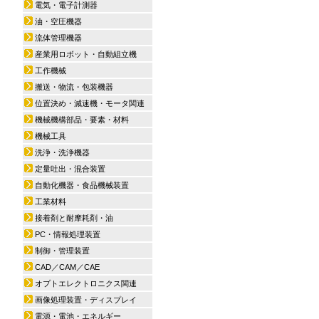
電気・電子計測器
油・空圧機器
流体管理機器
産業用ロボット・自動組立機
工作機械
搬送・物流・包装機器
位置決め・減速機・モータ関連
機械機構部品・要素・材料
機械工具
洗浄・洗浄機器
定量吐出・混合装置
自動化機器・食品機械装置
工業材料
接着剤と耐摩耗剤・油
PC・情報処理装置
制御・管理装置
CAD／CAM／CAE
オプトエレクトロニクス関連
画像処理装置・ディスプレイ
電源・電池・エネルギー