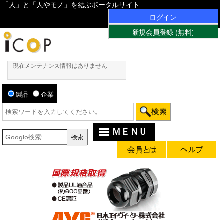
「人」と「人やモノ」を結ぶポータルサイト
ログイン
新規会員登録 (無料)
現在メンテナンス情報はありません
製品
企業
ＭＥＮＵ