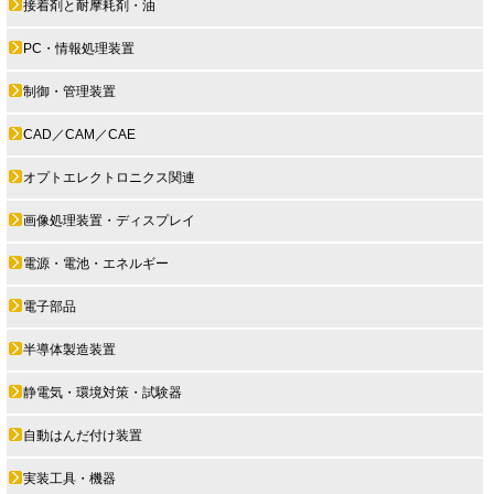
接着剤と耐摩耗剤・油
PC・情報処理装置
制御・管理装置
CAD／CAM／CAE
オプトエレクトロニクス関連
画像処理装置・ディスプレイ
電源・電池・エネルギー
電子部品
半導体製造装置
静電気・環境対策・試験器
自動はんだ付け装置
実装工具・機器