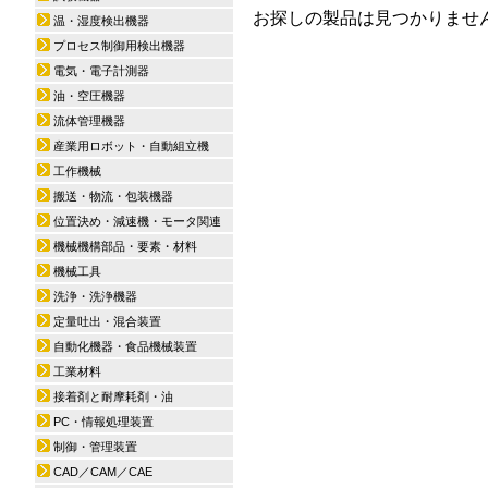
お探しの製品は見つかりませ
温・湿度検出機器
プロセス制御用検出機器
電気・電子計測器
油・空圧機器
流体管理機器
産業用ロボット・自動組立機
工作機械
搬送・物流・包装機器
位置決め・減速機・モータ関連
機械機構部品・要素・材料
機械工具
洗浄・洗浄機器
定量吐出・混合装置
自動化機器・食品機械装置
工業材料
接着剤と耐摩耗剤・油
PC・情報処理装置
制御・管理装置
CAD／CAM／CAE