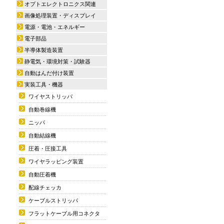
オプトエレクトロニクス関連
画像処理装置・ディスプレイ
電源・電池・エネルギー
電子部品
半導体製造装置
静電気・環境対策・試験器
自動はんだ付け装置
実装工具・機器
ワイヤストリッパ
自動巻線機
ニッパ
自動結線機
圧着・圧接工具
ワイヤラッピング装置
自動圧着機
配線チェッカ
ケーブルストリッパ
フラットケーブル用コネクタ